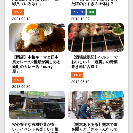
郎八（いろは）」
た謎のたすきの正体は？
グルメ
ニュース
地域
2021.02.13
2018.10.27
【閉店】本格キーマと日本
【酒場放浪記】ヘルシーで
風カレーの2種類が楽しめる
おいしい！「通裏」の野菜
新町のカレー店「curry-
巻き串に舌鼓！
屋」！
グルメ
グルメ
2018.05.10
2018.05.30
安心安全な有機野菜が安
【熊本あるある】熊本で道
い！イベントも楽しい！畑
を聞くと「ぎゃーん行って