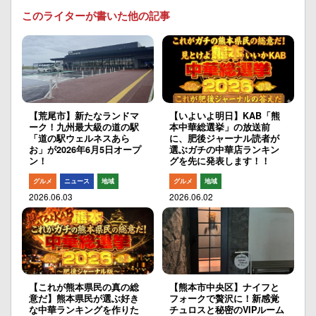
このライターが書いた他の記事
【荒尾市】新たなランドマ
【いよいよ明日】KAB「熊
ーク！九州最大級の道の駅
本中華総選挙」の放送前
「道の駅ウェルネスあら
に、肥後ジャーナル読者が
お」が2026年6月5日オープ
選ぶガチの中華店ランキン
ン！
グを先に発表します！！
グルメ
ニュース
地域
グルメ
地域
2026.06.03
2026.06.02
【これが熊本県民の真の総
【熊本市中央区】ナイフと
意だ】熊本県民が選ぶ好き
フォークで贅沢に！新感覚
な中華ランキングを作りた
チュロスと秘密のVIPルーム