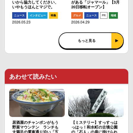
いから協力してください、
がある「ジャマール」【3月
いやもうほんとマジで。
20日移転オープン】
ニュース
インタビュー
特集
グルメ
ニュース
PR
地域
2026.05.23
2026.04.29
もっと見る
あわせて読みたい
居酒屋のチャンポンがもう
【ミステリー】すっすっは
野菜マウンテン ランチも
っはっ！和水町の古墳公園
大満足の電車通り沿い「五
の「石人」の肩に掛けられ