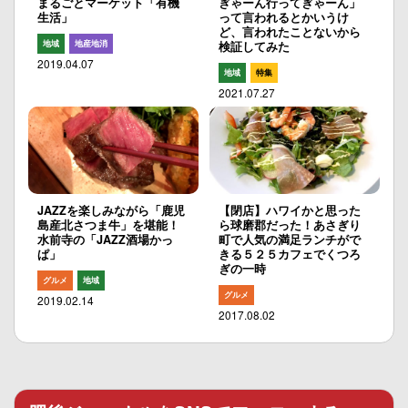
まるごとマーケット「有機
ぎゃーん行ってぎゃーん」
生活」
って言われるとかいうけ
ど、言われたことないから
地域
地産地消
検証してみた
2019.04.07
地域
特集
2021.07.27
JAZZを楽しみながら「鹿児
【閉店】ハワイかと思った
島産北さつま牛」を堪能！
ら球磨郡だった！あさぎり
水前寺の「JAZZ酒場かっ
町で人気の満足ランチがで
ぱ」
きる５２５カフェでくつろ
ぎの一時
グルメ
地域
グルメ
2019.02.14
2017.08.02