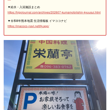
▼給水・入浴施設まとめ
https://higojournal.com/archives/202607-kumamotojishin-kyuusui.html
▼令和8年熊本地震 生活情報板 イマココナビ
https://imacoco-navi.netlify.app/