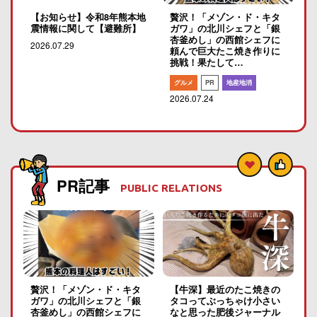
【お知らせ】令和8年熊本地
贅沢！「メゾン・ド・キタ
震情報に関して【避難所】
ガワ」の北川シェフと「銀
杏釜めし」の西館シェフに
2026.07.29
頼んで巨大たこ焼き作りに
挑戦！果たして…
グルメ
PR
地産地消
2026.07.24
PR記事
PUBLIC RELATIONS
贅沢！「メゾン・ド・キタ
【牛深】最近のたこ焼きの
ガワ」の北川シェフと「銀
タコってぶっちゃけ小さい
杏釜めし」の西館シェフに
なと思った肥後ジャーナル