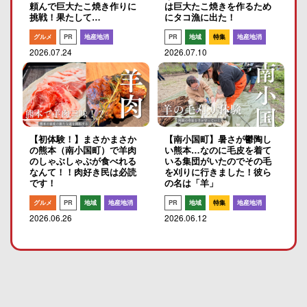
頼んで巨大たこ焼き作りに
は巨大たこ焼きを作るため
挑戦！果たして…
にタコ漁に出た！
グルメ
PR
地産地消
PR
地域
特集
地産地消
2026.07.24
2026.07.10
【初体験！】まさかまさか
【南小国町】暑さが鬱陶し
の熊本（南小国町）で羊肉
い熊本…なのに毛皮を着て
のしゃぶしゃぶが食べれる
いる集団がいたのでその毛
なんて！！肉好き民は必読
を刈りに行きました！彼ら
です！
の名は「羊」
グルメ
PR
地域
地産地消
PR
地域
特集
地産地消
2026.06.26
2026.06.12