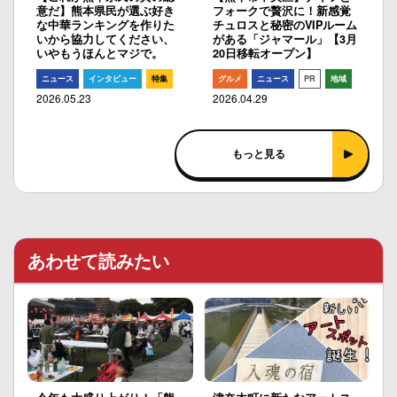
意だ】熊本県民が選ぶ好き
フォークで贅沢に！新感覚
な中華ランキングを作りた
チュロスと秘密のVIPルーム
いから協力してください、
がある「ジャマール」【3月
いやもうほんとマジで。
20日移転オープン】
ニュース
インタビュー
特集
グルメ
ニュース
PR
地域
2026.05.23
2026.04.29
もっと見る
あわせて読みたい