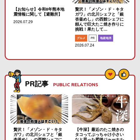
【お知らせ】令和8年熊本地
贅沢！「メゾン・ド・キタ
震情報に関して【避難所】
ガワ」の北川シェフと「銀
杏釜めし」の西館シェフに
2026.07.29
頼んで巨大たこ焼き作りに
挑戦！果たして…
グルメ
PR
地産地消
2026.07.24
PR記事
PUBLIC RELATIONS
贅沢！「メゾン・ド・キタ
【牛深】最近のたこ焼きの
ガワ」の北川シェフと「銀
タコってぶっちゃけ小さい
杏釜めし」の西館シェフに
なと思った肥後ジャーナル