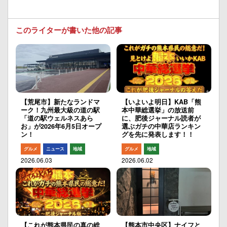
このライターが書いた他の記事
【荒尾市】新たなランドマ
【いよいよ明日】KAB「熊
ーク！九州最大級の道の駅
本中華総選挙」の放送前
「道の駅ウェルネスあら
に、肥後ジャーナル読者が
お」が2026年6月5日オープ
選ぶガチの中華店ランキン
ン！
グを先に発表します！！
グルメ
ニュース
地域
グルメ
地域
2026.06.03
2026.06.02
【これが熊本県民の真の総
【熊本市中央区】ナイフと