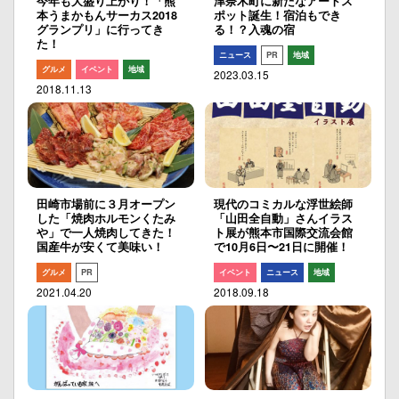
今年も大盛り上がり！「熊
津奈木町に新たなアートス
本うまかもんサーカス2018
ポット誕生！宿泊もでき
グランプリ」に行ってき
る！？入魂の宿
た！
ニュース
PR
地域
グルメ
イベント
地域
2023.03.15
2018.11.13
田崎市場前に３月オープン
現代のコミカルな浮世絵師
した「焼肉ホルモンくたみ
「山田全自動」さんイラス
や」で一人焼肉してきた！
ト展が熊本市国際交流会館
国産牛が安くて美味い！
で10月6日〜21日に開催！
グルメ
PR
イベント
ニュース
地域
2021.04.20
2018.09.18