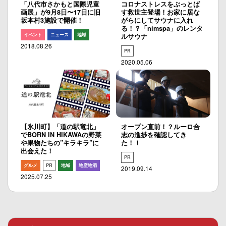
「八代市さかもと国際児童
コロナストレスをぶっとば
画展」が9月8日〜17日に旧
す救世主登場！お家に居な
坂本村3施設で開催！
がらにしてサウナに入れ
る！？「nimspa」のレンタ
イベント
ニュース
地域
ルサウナ
2018.08.26
PR
2020.05.06
【氷川町】「道の駅竜北」
オープン直前！？ルーロ合
でBORN IN HIKAWAの野菜
志の進捗を確認してき
や果物たちの”キラキラ”に
た！！
出会えた！
PR
グルメ
PR
地域
地産地消
2019.09.14
2025.07.25