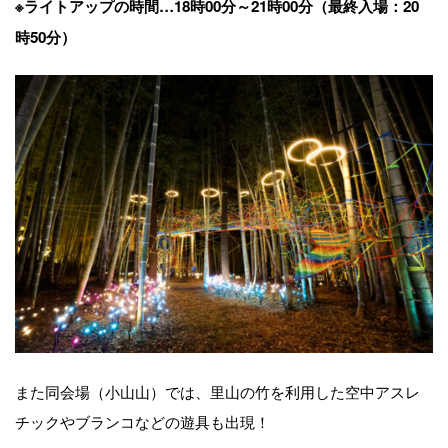
※ライトアップの時間…18時00分～21時00分（最終入場：20
時50分）
また同会場（小山山）では、里山の竹を利用した空中アスレ
チックやブランコなどの遊具も出現！