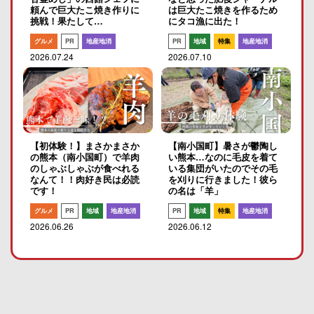
頼んで巨大たこ焼き作りに
は巨大たこ焼きを作るため
挑戦！果たして…
にタコ漁に出た！
グルメ
PR
地産地消
PR
地域
特集
地産地消
2026.07.24
2026.07.10
【初体験！】まさかまさか
【南小国町】暑さが鬱陶し
の熊本（南小国町）で羊肉
い熊本…なのに毛皮を着て
のしゃぶしゃぶが食べれる
いる集団がいたのでその毛
なんて！！肉好き民は必読
を刈りに行きました！彼ら
です！
の名は「羊」
グルメ
PR
地域
地産地消
PR
地域
特集
地産地消
2026.06.26
2026.06.12