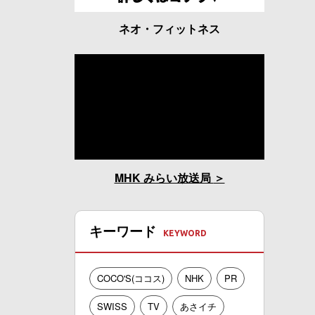
ネオ・フィットネス
MHK みらい放送局
キーワード
COCO'S(ココス)
NHK
PR
SWISS
TV
あさイチ