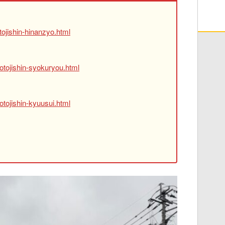
ojishin-hinanzyo.html
otojishin-syokuryou.html
tojishin-kyuusui.html