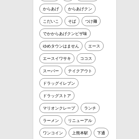
からあげ
からあげクン
こだいこ
そば
つけ麺
でかからあげクンピザ味
ゆめタウンはません
エース
エースイワサキ
ココス
スーパー
テイクアウト
ドラッグイレブン
ドラッグストア
マリオンクレープ
ランチ
ラーメン
リニューアル
ワンコイン
上熊本駅
下通