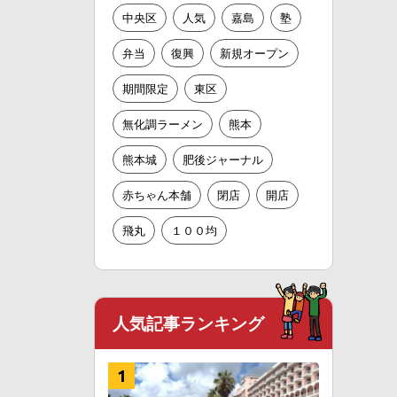
中央区
人気
嘉島
塾
弁当
復興
新規オープン
期間限定
東区
無化調ラーメン
熊本
熊本城
肥後ジャーナル
赤ちゃん本舗
閉店
開店
飛丸
１００均
人気記事ランキング