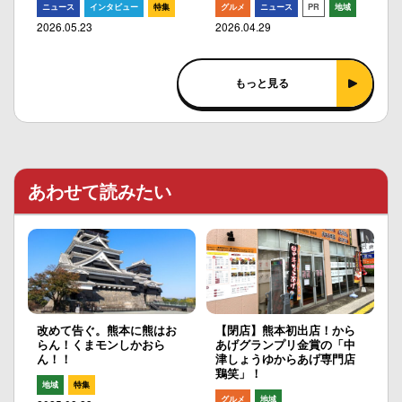
ニュース
インタビュー
特集
グルメ
ニュース
PR
地域
2026.05.23
2026.04.29
もっと見る
あわせて読みたい
改めて告ぐ。熊本に熊はお
【閉店】熊本初出店！から
らん！くまモンしかおら
あげグランプリ金賞の「中
ん！！
津しょうゆからあげ専門店
鶏笑」！
地域
特集
グルメ
地域