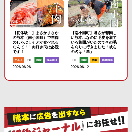
【初体験！】まさかまさか
【南小国町】暑さが鬱陶し
の熊本（南小国町）で羊肉
い熊本…なのに毛皮を着て
のしゃぶしゃぶが食べれる
いる集団がいたのでその毛
なんて！！肉好き民は必読
を刈りに行きました！彼ら
です！
の名は「羊」
グルメ
PR
地域
地産地消
PR
地域
特集
地産地消
2026.06.26
2026.06.12