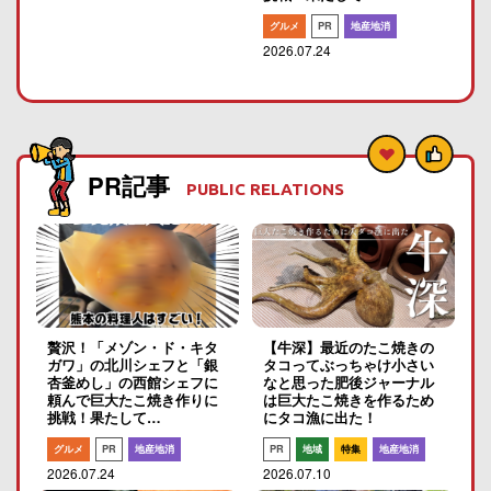
グルメ
PR
地産地消
2026.07.24
PR記事
PUBLIC RELATIONS
贅沢！「メゾン・ド・キタ
【牛深】最近のたこ焼きの
ガワ」の北川シェフと「銀
タコってぶっちゃけ小さい
杏釜めし」の西館シェフに
なと思った肥後ジャーナル
頼んで巨大たこ焼き作りに
は巨大たこ焼きを作るため
挑戦！果たして…
にタコ漁に出た！
グルメ
PR
地産地消
PR
地域
特集
地産地消
2026.07.24
2026.07.10