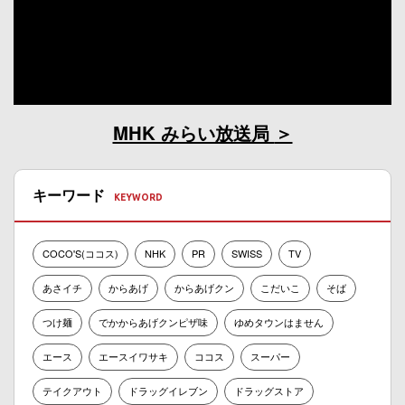
MHK みらい放送局
キーワード
COCO'S(ココス)
NHK
PR
SWISS
TV
あさイチ
からあげ
からあげクン
こだいこ
そば
つけ麺
でかからあげクンピザ味
ゆめタウンはません
エース
エースイワサキ
ココス
スーパー
テイクアウト
ドラッグイレブン
ドラッグストア