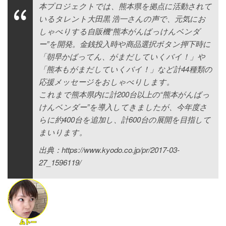
本プロジェクトでは、熊本県を拠点に活動されて
いるタレント大田黒 浩一さんの声で、元気にお
しゃべりする自販機“熊本がんばっけんベンダ
ー”を開発。金銭投入時や商品選択ボタン押下時に
「朝早かばってん、がまだしていくバイ！」や
「熊本もがまだしていくバイ！」など計44種類の
応援メッセージをおしゃべりします。
これまで熊本県内に計200台以上の“熊本がんばっ
けんベンダー”を導入してきましたが、今年度さ
らに約400台を追加し、計600台の展開を目指して
まいります。
出典：https://www.kyodo.co.jp/pr/2017-03-
27_1596119/