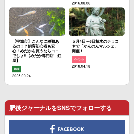
2016.08.06
【宇城市】こんなに種類あ
５月4日～6日植木のテラコ
るの！？飼育初心者も安
ヤで「かんのんマルシェ」
心！めだかを買うならココ
開催！
でしょ!!【めだか専門店 虹
イベント
屋】
2018.04.18
地域
2025.09.24
肥後ジャーナルをSNSでフォローする
FACEBOOK