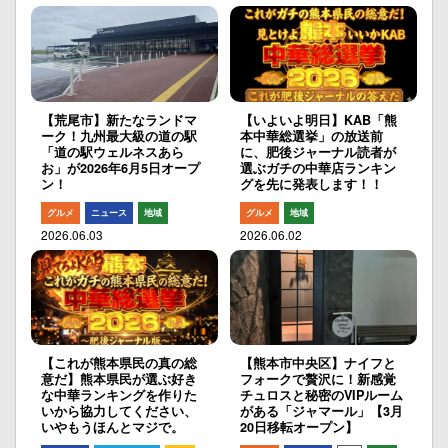
【荒尾市】新たなランドマ
【いよいよ明日】KAB「熊
ーク！九州最大級の道の駅
本中華総選挙」の放送前
「道の駅ウェルネスあら
に、肥後ジャーナル読者が
お」が2026年6月5日オープ
選ぶガチの中華店ランキン
ン！
グを先に発表します！！
グルメ
ニュース
地域
グルメ
地域
2026.06.03
2026.06.02
【これが熊本県民の真の総
【熊本市中央区】ナイフと
意だ】熊本県民が選ぶ好き
フォークで贅沢に！新感覚
な中華ランキングを作りた
チュロスと秘密のVIPルーム
いから協力してください、
がある「ジャマール」【3月
いやもうほんとマジで。
20日移転オープン】