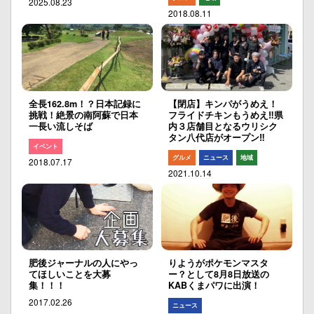
2025.08.23
2018.08.11
全長162.8m！？日本記録に
【閉店】キンパがうめえ！
挑戦！絶景の南阿蘇で日本
フライドチキンもうめえ‼︎県
一長い流しそば
内３店舗目となるウリシク
タン八代店がオープン‼︎
イベント
グルメ
ニュース
地域
2018.07.17
2021.10.14
肥後ジャーナルの人にやっ
りようがポケモンマスタ
てほしいことを大募
ー？として8月8日放送の
集！！！
KABくまパワに出演！
2017.02.26
ニュース