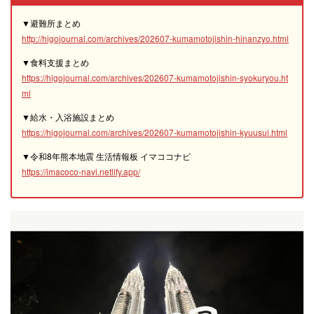
▼避難所まとめ
http://higojournal.com/archives/202607-kumamotojishin-hinanzyo.html
▼食料支援まとめ
https://higojournal.com/archives/202607-kumamotojishin-syokuryou.ht
ml
▼給水・入浴施設まとめ
https://higojournal.com/archives/202607-kumamotojishin-kyuusui.html
▼令和8年熊本地震 生活情報板 イマココナビ
https://imacoco-navi.netlify.app/