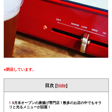
※閉店しています。
目次
[
hide
]
1
3月末オープンの唐揚げ専門店！数多のお店の中でもキラ
リと光るメニューが話題！