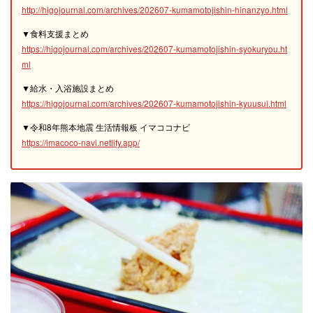
http://higojournal.com/archives/202607-kumamotojishin-hinanzyo.html
▼食料支援まとめ
https://higojournal.com/archives/202607-kumamotojishin-syokuryou.ht
ml
▼給水・入浴施設まとめ
https://higojournal.com/archives/202607-kumamotojishin-kyuusui.html
▼令和8年熊本地震 生活情報板 イマココナビ
https://imacoco-navi.netlify.app/