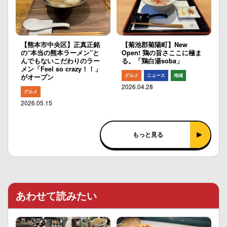
【熊本市中央区】正真正銘
【菊池郡菊陽町】New
の“本当の熊本ラーメン”と
Open! 鶏の旨さここに極ま
んでもないこだわりのラー
る。「鶏白湯soba」
メン「Feel so crazy！！」
グルメ
ニュース
地域
がオープン
2026.04.28
グルメ
2026.05.15
もっと見る
あわせて読みたい