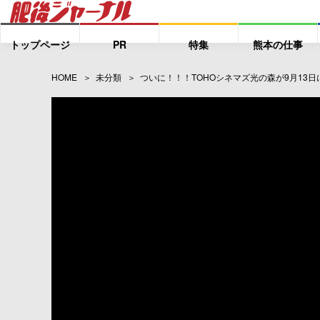
トップページ
PR
特集
熊本の仕事
HOME
未分類
ついに！！！TOHOシネマズ光の森が9月13