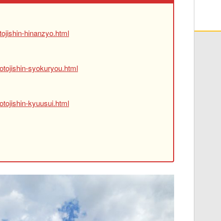
ojishin-hinanzyo.html
otojishin-syokuryou.html
tojishin-kyuusui.html