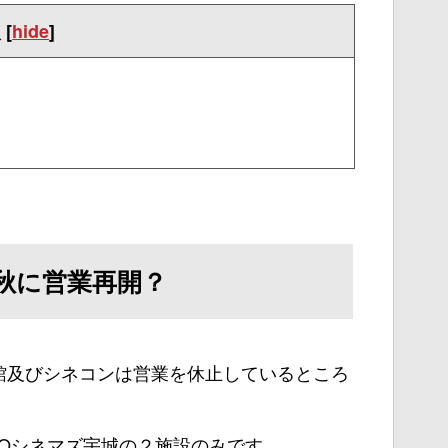
次
[
hide
]
？
秋に営業再開？
館及びシネコンは営業を休止しているところ
HOシネマズ宇城の２施設のみです。