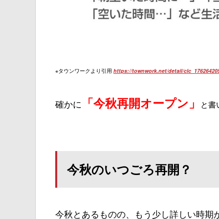
※タウンワークより引用
https://townwork.net/detail/clc_17626420
「今秋再開オープン」
確かに
と書
今秋のいつごろ再開？
今秋とあるものの、もう少し詳しい時期