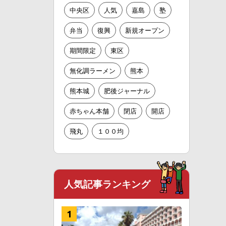
中央区
人気
嘉島
塾
弁当
復興
新規オープン
期間限定
東区
無化調ラーメン
熊本
熊本城
肥後ジャーナル
赤ちゃん本舗
閉店
開店
飛丸
１００均
人気記事ランキング