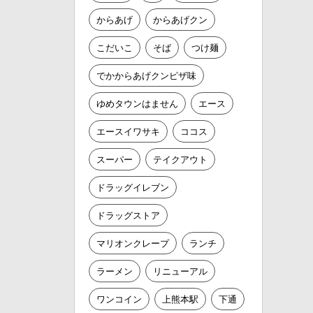
からあげ
からあげクン
こだいこ
そば
つけ麺
でかからあげクンピザ味
ゆめタウンはません
エース
エースイワサキ
ココス
スーパー
テイクアウト
ドラッグイレブン
ドラッグストア
マリオンクレープ
ランチ
ラーメン
リニューアル
ワンコイン
上熊本駅
下通