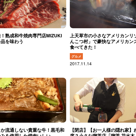
！熟成和牛焼肉専門店MIZUKI
上天草市の小さなアメリカンリ
一品を味わう
んこつ村」で豪快なアメリカン
食べてきた！
グルメ
2017.11.14
しか流通しない貴重な牛！黒毛和
【閉店】【お一人様の隠れ家】
のみを使用した焼肉いしい
席？小さな喫茶店「喫茶 花水木