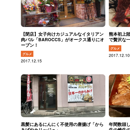
【閉店】女子向けカジュアルなイタリアン
熊本初上陸
肉バル「BAROCCS」がオークス通りにオ
で贅沢な
ープン！
グルメ
グルメ
2017.12.10
2017.12.15
黒髪にあるにんにく不使用の唐揚げ「から
年間数頭
あげやカリッジュ」
牛の雌牛