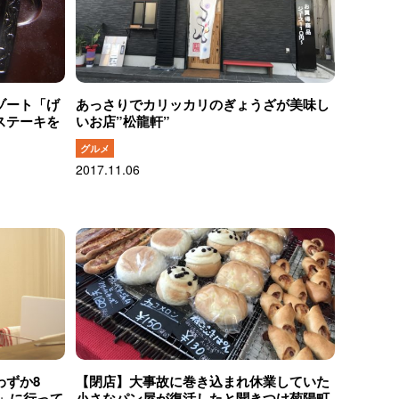
ゾート「げ
あっさりでカリッカリのぎょうざが美味し
ステーキを
いお店”松龍軒”
グルメ
2017.11.06
わずか8
【閉店】大事故に巻き込まれ休業していた
」に行って
小さなパン屋が復活したと聞きつけ菊陽町