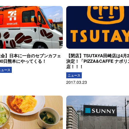
飲会】日本に一台のセブンカフェ
【閉店】TSUTAYA田崎店は4月
30日熊本にやってくる！
決定！「PIZZA&CAFFE ナポ
店！！！
ニュース
ニュース
2017.03.23