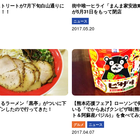
ストリートが7月下旬白山通りに
街中唯一ヒライ「まんま家安政
！！！
が5月31日をもって閉店
ニュース
2017.05.20
きるラーメン「黒亭」がついに下
【熊本応援フェア】ローソンで
プンしたので行ってきた！
いる「でからあげクンピザ味(熊
ト＆阿蘇産バジル)」を食べてみ
グルメ
ニュース
2017.04.07