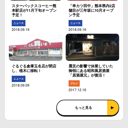
スターバックスコーヒー熊
「串カツ田中」熊本県内2店
本駅店が11月下旬オープン
舗目が三年坂に10月オープ
予定！
ン予定
ニュース
ニュース
2018.09.19
2018.09.16
ぐるぐる倉庫玉名店が閉店
震災の影響で休業していた
し、植木に移転！
御領にある昭和風居酒屋
「居酒屋元」が復活！
ニュース
グルメ
2018.09.09
2017.12.16
もっと見る