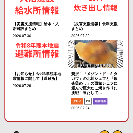
【災害支援情報】給水・入
【災害支援情報】食料支援
浴施設まとめ
まとめ
2026.07.30
2026.07.30
【お知らせ】令和8年熊本地
贅沢！「メゾン・ド・キタ
震情報に関して【避難所】
ガワ」の北川シェフと「銀
杏釜めし」の西館シェフに
2026.07.29
頼んで巨大たこ焼き作りに
挑戦！果たして…
グルメ
PR
地産地消
2026.07.24