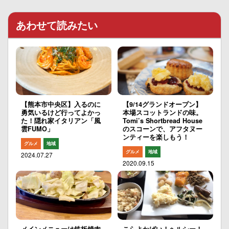
あわせて読みたい
【熊本市中央区】入るのに
【9/14グランドオープン】
勇気いるけど行ってよかっ
本場スコットランドの味。
た！隠れ家イタリアン「風
Tomi’s Shortbread House
雲FUMO」
のスコーンで、アフタヌー
ンティーを楽しもう！
グルメ
地域
グルメ
地域
2024.07.27
2020.09.15
メインメニューは鉄板焼肉
こらよかばい！ヘルシー！