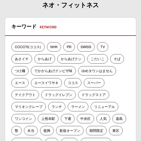
ネオ・フィットネス
キーワード
COCO'S(ココス)
NHK
PR
SWISS
TV
あさイチ
からあげ
からあげクン
こだいこ
そば
つけ麺
でかからあげクンピザ味
ゆめタウンはません
エース
エースイワサキ
ココス
スーパー
テイクアウト
ドラッグイレブン
ドラッグストア
マリオンクレープ
ランチ
ラーメン
リニューアル
ワンコイン
上熊本駅
下通
中央区
人気
嘉島
塾
弁当
復興
新規オープン
期間限定
東区