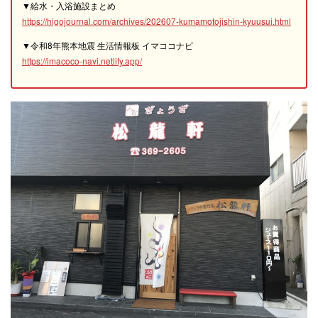
▼給水・入浴施設まとめ
https://higojournal.com/archives/202607-kumamotojishin-kyuusui.html
▼令和8年熊本地震 生活情報板 イマココナビ
https://imacoco-navi.netlify.app/