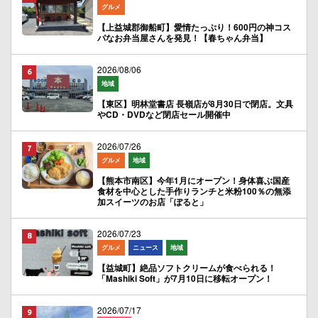
グルメ
【上益城郡御船町】愛情たっぷり！600円の神コス
パなお弁当屋さんを発見！【春ちゃん弁当】
2026/08/06
地域
【東区】明林堂書店 長嶺店が8月30日で閉店。文具
やCD・DVDなど閉店セール開催中
2026/07/26
グルメ
地域
【熊本市南区】今年1月にオープン！身体喜ぶ国産
食材を中心とした手作りランチと米粉100％の無添
加スイーツのお店「ぽると」
2026/07/23
グルメ
ニュース
地域
【益城町】絶品ソフトクリームが食べられる！
「Mashiki Soft」が7月10日に移転オープン！
2026/07/17