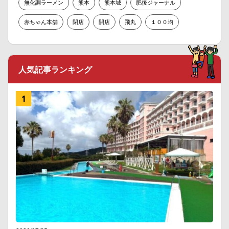
無化調ラーメン
熊本
熊本城
肥後ジャーナル
赤ちゃん本舗
閉店
開店
飛丸
１００均
人気記事ランキング