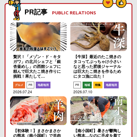
PR記事
PUBLIC RELATIONS
贅沢！「メゾン・ド・キタ
【牛深】最近のたこ焼きの
ガワ」の北川シェフと「銀
タコってぶっちゃけ小さい
杏釜めし」の西館シェフに
なと思った肥後ジャーナル
頼んで巨大たこ焼き作りに
は巨大たこ焼きを作るため
挑戦！果たして…
にタコ漁に出た！
グルメ
PR
地産地消
PR
地域
特集
地産地消
2026.07.24
2026.07.10
【初体験！】まさかまさか
【南小国町】暑さが鬱陶し
の熊本（南小国町）で羊肉
い熊本…なのに毛皮を着て