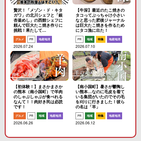
贅沢！「メゾン・ド・キタ
【牛深】最近のたこ焼きの
ガワ」の北川シェフと「銀
タコってぶっちゃけ小さい
杏釜めし」の西館シェフに
なと思った肥後ジャーナル
頼んで巨大たこ焼き作りに
は巨大たこ焼きを作るため
挑戦！果たして…
にタコ漁に出た！
グルメ
PR
地産地消
PR
地域
特集
地産地消
2026.07.24
2026.07.10
【初体験！】まさかまさか
【南小国町】暑さが鬱陶し
の熊本（南小国町）で羊肉
い熊本…なのに毛皮を着て
のしゃぶしゃぶが食べれる
いる集団がいたのでその毛
なんて！！肉好き民は必読
を刈りに行きました！彼ら
です！
の名は「羊」
グルメ
PR
地域
地産地消
PR
地域
特集
地産地消
2026.06.26
2026.06.12