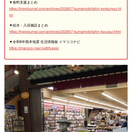
▼食料支援まとめ
https://higojournal.com/archives/202607-kumamotojishin-syokuryou.ht
ml
▼給水・入浴施設まとめ
https://higojournal.com/archives/202607-kumamotojishin-kyuusui.html
▼令和8年熊本地震 生活情報板 イマココナビ
https://imacoco-navi.netlify.app/