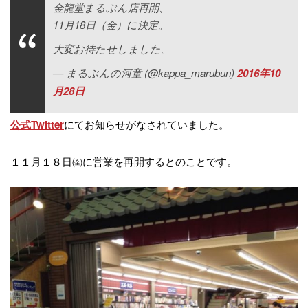
金龍堂まるぶん店再開、
11月18日（金）に決定。
大変お待たせしました。
— まるぶんの河童 (@kappa_marubun)
2016年10
月28日
にてお知らせがなされていました。
公式Twitter
１１月１８日㈮に営業を再開するとのことです。