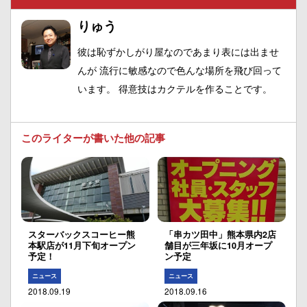
りゅう
彼は恥ずかしがり屋なのであまり表には出ませ
んが 流行に敏感なので色んな場所を飛び回って
います。 得意技はカクテルを作ることです。
このライターが書いた他の記事
スターバックスコーヒー熊
「串カツ田中」熊本県内2店
本駅店が11月下旬オープン
舗目が三年坂に10月オープ
予定！
ン予定
ニュース
ニュース
2018.09.19
2018.09.16