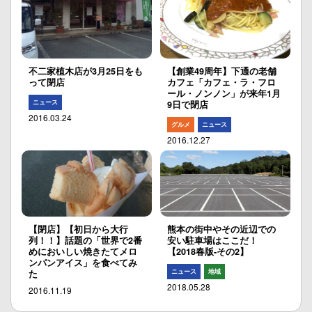
不二家植木店が3月25日をも
【創業49周年】下通の老舗
って閉店
カフェ「カフェ・ラ・フロ
ール・ノンノン」が来年1月
ニュース
9日で閉店
2016.03.24
グルメ
ニュース
2016.12.27
【閉店】【初日から大行
熊本の街中やその近辺での
列！！】話題の「世界で2番
安い駐車場はここだ！
めにおいしい焼きたてメロ
【2018春版-その2】
ンパンアイス」を食べてみ
ニュース
地域
た
2018.05.28
2016.11.19