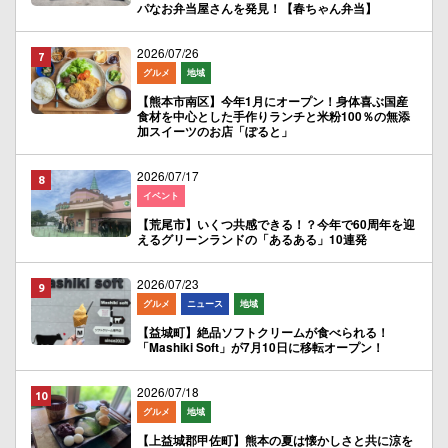
パなお弁当屋さんを発見！【春ちゃん弁当】
2026/07/26
グルメ
地域
【熊本市南区】今年1月にオープン！身体喜ぶ国産
食材を中心とした手作りランチと米粉100％の無添
加スイーツのお店「ぽると」
2026/07/17
イベント
【荒尾市】いくつ共感できる！？今年で60周年を迎
えるグリーンランドの「あるある」10連発
2026/07/23
グルメ
ニュース
地域
【益城町】絶品ソフトクリームが食べられる！
「Mashiki Soft」が7月10日に移転オープン！
2026/07/18
グルメ
地域
【上益城郡甲佐町】熊本の夏は懐かしさと共に涼を