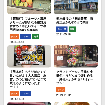
【菊陽町】フルーツと濃厚
熊本最後の「満遊書店」南
クリームが好きなら絶対お
高江店が6月30日で閉店
すすめ！冷たいスイーツ専
ニュース
地域
門店Babaxx Garden
2021.05.18
グルメ
ニュース
地域
2023.08.15
【熊本市】もう並ばなくて
クラフトビールに手作り小
良いんだよ！大人気店「魚
籠包・うどんまで楽しめる
雷」のつけ麺がコンビニで
「麺仙人」が11月11日オー
買えるようになったよ
プン！
ー！！
グルメ
グルメ
ニュース
2019.11.12
2024.11.25