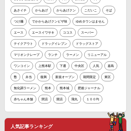
あさイチ
からあげ
からあげクン
こだいこ
そば
つけ麺
でかからあげクンピザ味
ゆめタウンはません
エース
エースイワサキ
ココス
スーパー
テイクアウト
ドラッグイレブン
ドラッグストア
マリオンクレープ
ランチ
ラーメン
リニューアル
ワンコイン
上熊本駅
下通
中央区
人気
嘉島
塾
弁当
復興
新規オープン
期間限定
東区
無化調ラーメン
熊本
熊本城
肥後ジャーナル
赤ちゃん本舗
閉店
開店
飛丸
１００均
人気記事ランキング