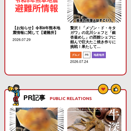
【お知らせ】令和8年熊本地
贅沢！「メゾン・ド・キタ
震情報に関して【避難所】
ガワ」の北川シェフと「銀
杏釜めし」の西館シェフに
2026.07.29
頼んで巨大たこ焼き作りに
挑戦！果たして…
グルメ
PR
地産地消
2026.07.24
PR記事
PUBLIC RELATIONS