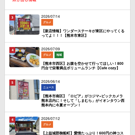
2026/07/14
グルメ
【新店情報】ワンダーステーキが東区にやってくる
ってよ！！！【熊本市東区】
2026/07/09
グルメ
地域
【熊本市西区】お腹を空かせて行ってほしい！800
円台で栄養満点ボリュームランチ【Cafe cozy】
2026/06/14
ニュース
【熊本市南区】「ロピア」がコジマ×ビックカメラ
熊本店内に！そして「しまむら」がイオンタウン西
熊本内に今夏オープン！
2026/07/12
グルメ
【上益城郡御船町】愛情たっぷり！600円の神コス