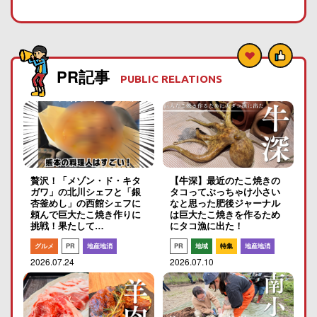
PR記事
PUBLIC RELATIONS
贅沢！「メゾン・ド・キタ
【牛深】最近のたこ焼きの
ガワ」の北川シェフと「銀
タコってぶっちゃけ小さい
杏釜めし」の西館シェフに
なと思った肥後ジャーナル
頼んで巨大たこ焼き作りに
は巨大たこ焼きを作るため
挑戦！果たして…
にタコ漁に出た！
グルメ
PR
地産地消
PR
地域
特集
地産地消
2026.07.24
2026.07.10