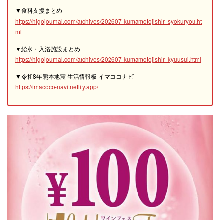
▼食料支援まとめ
https://higojournal.com/archives/202607-kumamotojishin-syokuryou.ht
ml
▼給水・入浴施設まとめ
https://higojournal.com/archives/202607-kumamotojishin-kyuusui.html
▼令和8年熊本地震 生活情報板 イマココナビ
https://imacoco-navi.netlify.app/