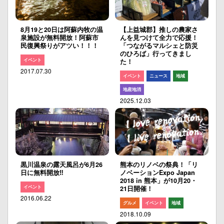
8月19と20日は阿蘇内牧の温
【上益城郡】推しの農家さ
泉施設が無料開放！阿蘇市
んを見つけて全力で応援！
民復興祭りがアツい！！！
「つながるマルシェと防災
のひろば」行ってきまし
イベント
た！
2017.07.30
イベント
ニュース
地域
地産地消
2025.12.03
黒川温泉の露天風呂が6月26
熊本のリノベの祭典！「リ
日に無料開放‼︎
ノベーションExpo Japan
2018 in 熊本」が10月20・
イベント
21日開催！
2016.06.22
グルメ
イベント
地域
2018.10.09