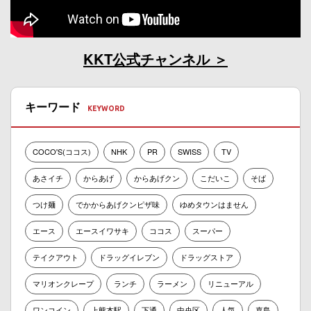
KKT公式チャンネル
キーワード
COCO'S(ココス)
NHK
PR
SWISS
TV
あさイチ
からあげ
からあげクン
こだいこ
そば
つけ麺
でかからあげクンピザ味
ゆめタウンはません
エース
エースイワサキ
ココス
スーパー
テイクアウト
ドラッグイレブン
ドラッグストア
マリオンクレープ
ランチ
ラーメン
リニューアル
ワンコイン
上熊本駅
下通
中央区
人気
嘉島