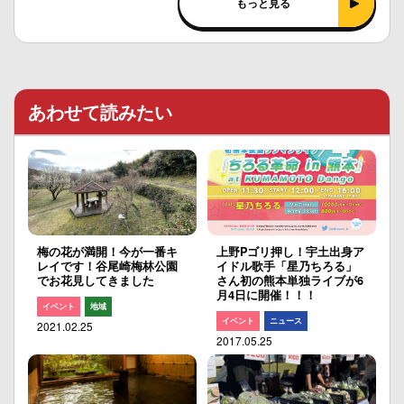
もっと見る
あわせて読みたい
梅の花が満開！今が一番キ
上野Pゴリ押し！宇土出身ア
レイです！谷尾崎梅林公園
イドル歌手「星乃ちろる」
でお花見してきました
さん初の熊本単独ライブが6
月4日に開催！！！
イベント
地域
イベント
ニュース
2021.02.25
2017.05.25