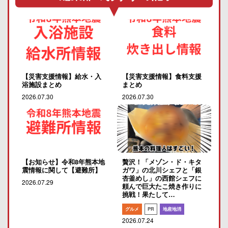
【災害支援情報】給水・入
【災害支援情報】食料支援
浴施設まとめ
まとめ
2026.07.30
2026.07.30
【お知らせ】令和8年熊本地
贅沢！「メゾン・ド・キタ
震情報に関して【避難所】
ガワ」の北川シェフと「銀
杏釜めし」の西館シェフに
2026.07.29
頼んで巨大たこ焼き作りに
挑戦！果たして…
グルメ
PR
地産地消
2026.07.24