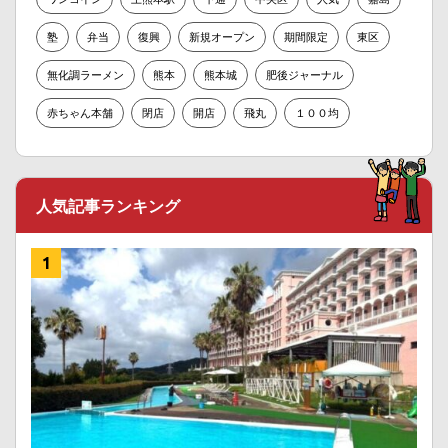
塾
弁当
復興
新規オープン
期間限定
東区
無化調ラーメン
熊本
熊本城
肥後ジャーナル
赤ちゃん本舗
閉店
開店
飛丸
１００均
人気記事ランキング