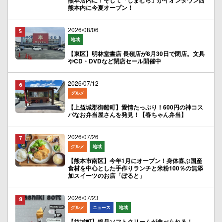
熊本店内に！そして「しまむら」がイオンタウン西
熊本内に今夏オープン！
2026/08/06
地域
【東区】明林堂書店 長嶺店が8月30日で閉店。文具
やCD・DVDなど閉店セール開催中
2026/07/12
グルメ
【上益城郡御船町】愛情たっぷり！600円の神コス
パなお弁当屋さんを発見！【春ちゃん弁当】
2026/07/26
グルメ
地域
【熊本市南区】今年1月にオープン！身体喜ぶ国産
食材を中心とした手作りランチと米粉100％の無添
加スイーツのお店「ぽると」
2026/07/23
グルメ
ニュース
地域
【益城町】絶品ソフトクリームが食べられる！