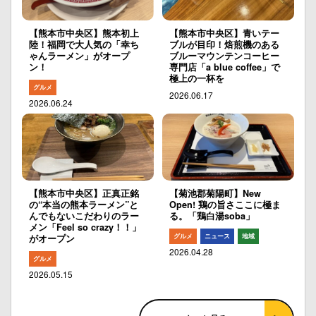
【熊本市中央区】熊本初上
【熊本市中央区】青いテー
陸！福岡で大人気の「幸ち
ブルが目印！焙煎機のある
ゃんラーメン」がオープ
ブルーマウンテンコーヒー
ン！
専門店「a blue coffee」で
極上の一杯を
グルメ
2026.06.17
2026.06.24
【熊本市中央区】正真正銘
【菊池郡菊陽町】New
の“本当の熊本ラーメン”と
Open! 鶏の旨さここに極ま
んでもないこだわりのラー
る。「鶏白湯soba」
メン「Feel so crazy！！」
グルメ
ニュース
地域
がオープン
2026.04.28
グルメ
2026.05.15