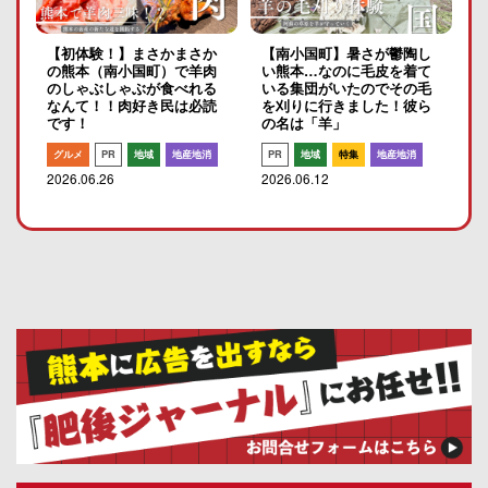
【初体験！】まさかまさか
【南小国町】暑さが鬱陶し
の熊本（南小国町）で羊肉
い熊本…なのに毛皮を着て
のしゃぶしゃぶが食べれる
いる集団がいたのでその毛
なんて！！肉好き民は必読
を刈りに行きました！彼ら
です！
の名は「羊」
グルメ
PR
地域
地産地消
PR
地域
特集
地産地消
2026.06.26
2026.06.12