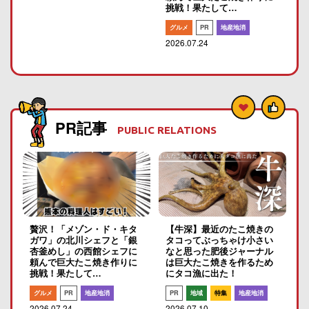
挑戦！果たして…
グルメ
PR
地産地消
2026.07.24
PR記事
PUBLIC RELATIONS
贅沢！「メゾン・ド・キタ
【牛深】最近のたこ焼きの
ガワ」の北川シェフと「銀
タコってぶっちゃけ小さい
杏釜めし」の西館シェフに
なと思った肥後ジャーナル
頼んで巨大たこ焼き作りに
は巨大たこ焼きを作るため
挑戦！果たして…
にタコ漁に出た！
グルメ
PR
地産地消
PR
地域
特集
地産地消
2026.07.24
2026.07.10