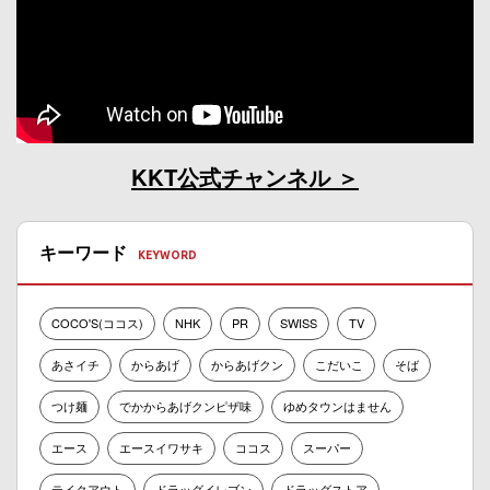
KKT公式チャンネル
キーワード
COCO'S(ココス)
NHK
PR
SWISS
TV
あさイチ
からあげ
からあげクン
こだいこ
そば
つけ麺
でかからあげクンピザ味
ゆめタウンはません
エース
エースイワサキ
ココス
スーパー
テイクアウト
ドラッグイレブン
ドラッグストア