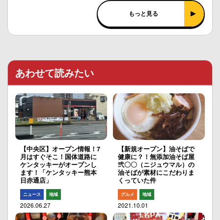
もっと見る
あわせて読みたい
【中央区】オープン情報！7
【新規オープン】油そばで
月はすぐそこ！国体道路に
健康に？！無添加油そば屋
ケンタッキーがオープンし
弐〇〇（ニジュウマル）の
ます！「ケンタッキー熊本
油そばが素材にこだわりま
日赤通店」
くっていた件
ニュース
地域
グルメ
地域
2026.06.27
2021.10.01