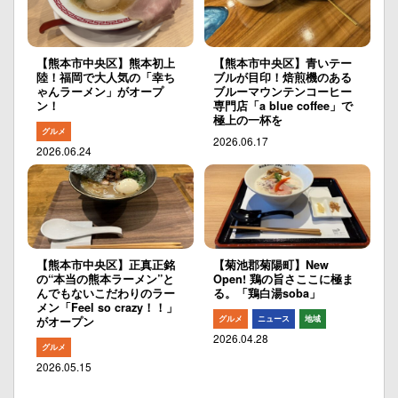
【熊本市中央区】熊本初上
【熊本市中央区】青いテー
陸！福岡で大人気の「幸ち
ブルが目印！焙煎機のある
ゃんラーメン」がオープ
ブルーマウンテンコーヒー
ン！
専門店「a blue coffee」で
極上の一杯を
グルメ
2026.06.17
2026.06.24
【熊本市中央区】正真正銘
【菊池郡菊陽町】New
の“本当の熊本ラーメン”と
Open! 鶏の旨さここに極ま
んでもないこだわりのラー
る。「鶏白湯soba」
メン「Feel so crazy！！」
グルメ
ニュース
地域
がオープン
2026.04.28
グルメ
2026.05.15