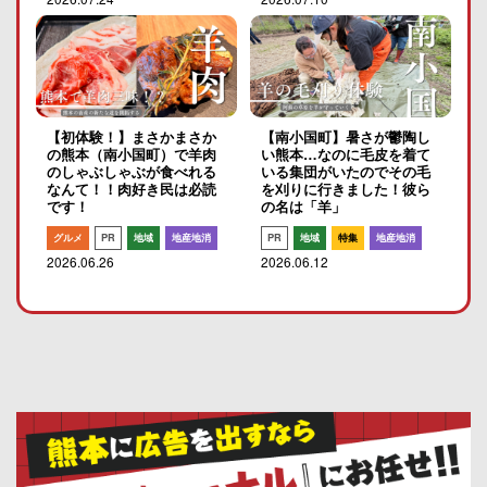
【初体験！】まさかまさか
【南小国町】暑さが鬱陶し
の熊本（南小国町）で羊肉
い熊本…なのに毛皮を着て
のしゃぶしゃぶが食べれる
いる集団がいたのでその毛
なんて！！肉好き民は必読
を刈りに行きました！彼ら
です！
の名は「羊」
グルメ
PR
地域
地産地消
PR
地域
特集
地産地消
2026.06.26
2026.06.12