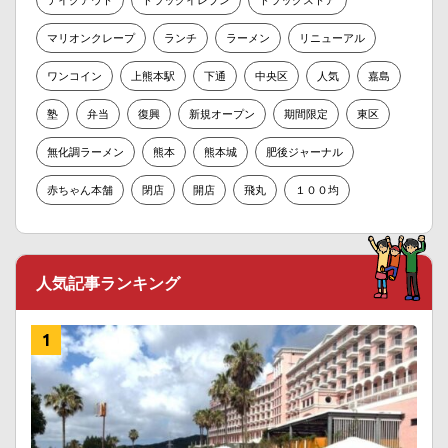
マリオンクレープ
ランチ
ラーメン
リニューアル
ワンコイン
上熊本駅
下通
中央区
人気
嘉島
塾
弁当
復興
新規オープン
期間限定
東区
無化調ラーメン
熊本
熊本城
肥後ジャーナル
赤ちゃん本舗
閉店
開店
飛丸
１００均
人気記事ランキング