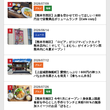
2026/07/09
グルメ
地域
【熊本市西区】お腹を空かせて行ってほしい！800
円台で栄養満点ボリュームランチ【Cafe cozy】
2026/06/14
ニュース
【熊本市南区】「ロピア」がコジマ×ビックカメラ
熊本店内に！そして「しまむら」がイオンタウン西
熊本内に今夏オープン！
2026/07/12
グルメ
【上益城郡御船町】愛情たっぷり！600円の神コス
パなお弁当屋さんを発見！【春ちゃん弁当】
2026/07/26
グルメ
地域
【熊本市南区】今年1月にオープン！身体喜ぶ国産
食材を中心とした手作りランチと米粉100％の無添
加スイーツのお店「ぽると」