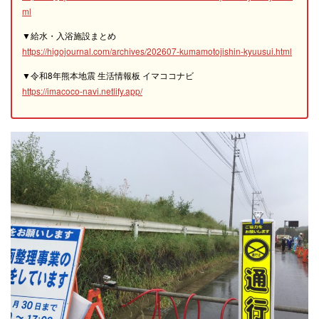
ml
▼給水・入浴施設まとめ
https://higojournal.com/archives/202607-kumamotojishin-kyuusui.html
▼令和8年熊本地震 生活情報板 イマココナビ
https://imacoco-navi.netlify.app/