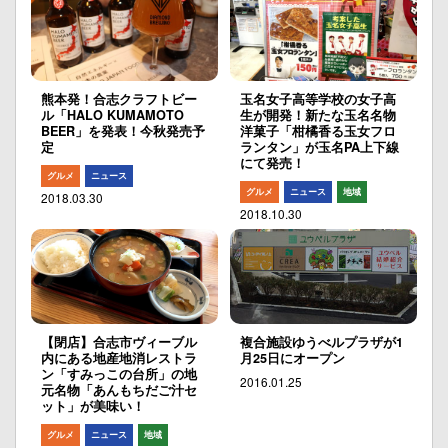
熊本発！合志クラフトビー
玉名女子高等学校の女子高
ル「HALO KUMAMOTO
生が開発！新たな玉名名物
BEER」を発表！今秋発売予
洋菓子「柑橘香る玉女フロ
定
ランタン」が玉名PA上下線
にて発売！
グルメ
ニュース
グルメ
ニュース
地域
2018.03.30
2018.10.30
【閉店】合志市ヴィーブル
複合施設ゆうべルプラザが1
内にある地産地消レストラ
月25日にオープン
ン「すみっこの台所」の地
2016.01.25
元名物「あんもちだご汁セ
ット」が美味い！
グルメ
ニュース
地域