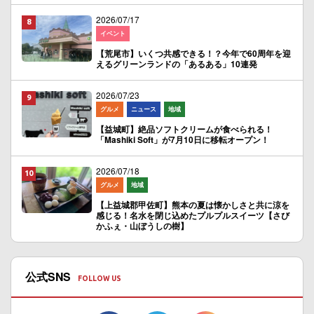
2026/07/17
イベント
【荒尾市】いくつ共感できる！？今年で60周年を迎
えるグリーンランドの「あるある」10連発
2026/07/23
グルメ
ニュース
地域
【益城町】絶品ソフトクリームが食べられる！
「Mashiki Soft」が7月10日に移転オープン！
2026/07/18
グルメ
地域
【上益城郡甲佐町】熊本の夏は懐かしさと共に涼を
感じる！名水を閉じ込めたプルプルスイーツ【さび
かふぇ・山ぼうしの樹】
公式SNS