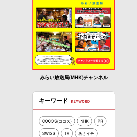
みらい放送局(MHK)チャンネル
キーワード
COCO'S(ココス)
NHK
PR
SWISS
TV
あさイチ