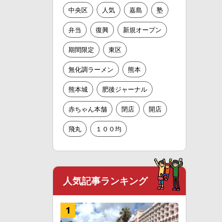
中央区
人気
嘉島
塾
弁当
復興
新規オープン
期間限定
東区
無化調ラーメン
熊本
熊本城
肥後ジャーナル
赤ちゃん本舗
閉店
開店
飛丸
１００均
人気記事ランキング