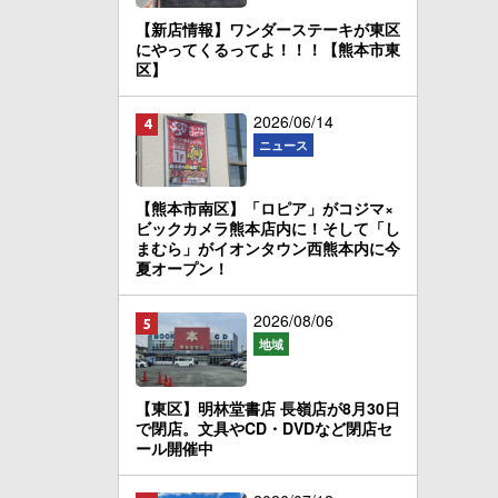
【新店情報】ワンダーステーキが東区
にやってくるってよ！！！【熊本市東
区】
2026/06/14
ニュース
【熊本市南区】「ロピア」がコジマ×
ビックカメラ熊本店内に！そして「し
まむら」がイオンタウン西熊本内に今
夏オープン！
2026/08/06
地域
【東区】明林堂書店 長嶺店が8月30日
で閉店。文具やCD・DVDなど閉店セ
ール開催中