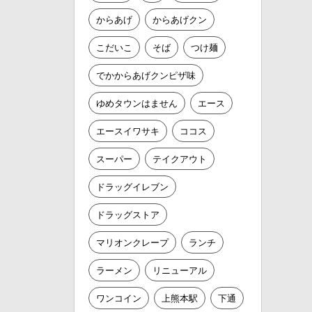
からあげ
からあげクン
こだいこ
そば
つけ麺
でかからあげクンピザ味
ゆめタウンはません
エース
エースイワサキ
ココス
スーパー
テイクアウト
ドラッグイレブン
ドラッグストア
マリオンクレープ
ランチ
ラーメン
リニューアル
ワンコイン
上熊本駅
下通