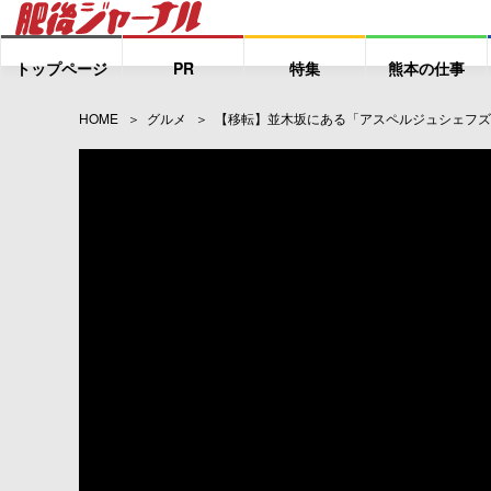
トップページ
PR
特集
熊本の仕事
HOME
グルメ
【移転】並木坂にある「アスペルジュシェフズ