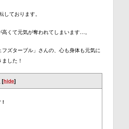
移転しております。
が高くて元気が奪われてしまいます…。
ェフズターブル」さんの、心も身体も元気に
きました！
次
[
hide
]
す！