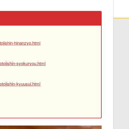
ojishin-hinanzyo.html
otojishin-syokuryou.html
tojishin-kyuusui.html