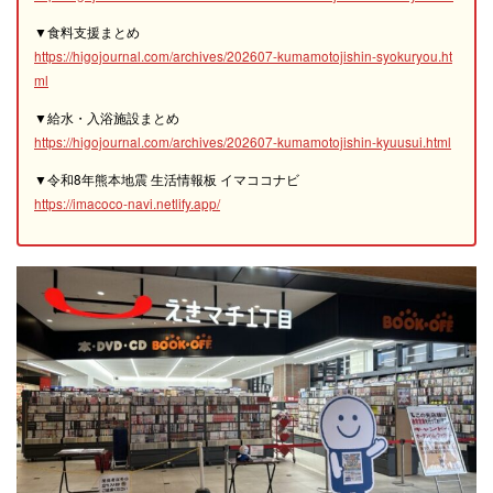
▼食料支援まとめ
https://higojournal.com/archives/202607-kumamotojishin-syokuryou.ht
ml
▼給水・入浴施設まとめ
https://higojournal.com/archives/202607-kumamotojishin-kyuusui.html
▼令和8年熊本地震 生活情報板 イマココナビ
https://imacoco-navi.netlify.app/