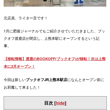
元店員、ライター言です！
1月に肥後ジャーナルでもご紹介させていただきました、ブッ
クオフ渡鹿店が閉店し、上熊本駅にオープンするという記
事。
【移転情報】渡鹿のBOOKOFF(ブックオフ)が移転！次は上熊
本に2月オープン！
今回は新しい
になんとオープン前に
ブックオフJR上熊本駅店
お邪魔して来ました！
目次
[
hide
]