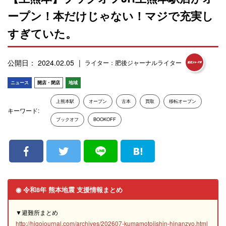
ープン！本だけじゃない！マジで充実し
すぎていた。
公開日： 2024.02.05
ライター：肥後ジャーナルライター
ニュース
開店・閉店
地域
上熊本駅
オープン
古本
買取
移転オープン
キーワード:
ブックオフ
BOOKOFF
◉ 令和8年 熊本地震 支援情報まとめ
▼避難所まとめ
http://higojournal.com/archives/202607-kumamotojishin-hinanzyo.html