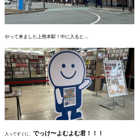
やって来ました上熊本駅！中に入ると…
でっけ〜よむよむ君！！！
入ってすぐに、