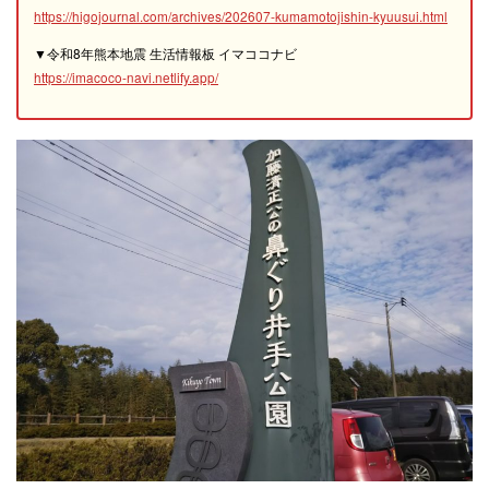
https://higojournal.com/archives/202607-kumamotojishin-kyuusui.html
▼令和8年熊本地震 生活情報板 イマココナビ
https://imacoco-navi.netlify.app/