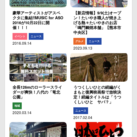
豪華アーティストがアスペ
【新店情報】9/9(土)オープ
クタに集結‼︎MUSIC for ASO
ン！たいやき職人が焼き上
2016が10月22日に開
げる熱々たいやきのお店
催！！！
「鳴門鯛焼本舗」【熊本市
中央区】
イベント
ニュース
グルメ
ニュース
2016.09.14
2023.09.13
全長126mのローラースライ
うつくしいひとの続編がく
ダーが爽快！八代の「竜北
まもと復興映画祭で放映決
公園」
定！続編タイトルは「うつ
くしいひと サバ？」
地域
ニュース
2020.03.14
2017.02.04