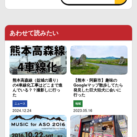
あわせて読みたい
熊本高森線（益城の通り）
【熊本・阿蘇市】趣味の
の4車線化工事はどこまで進
Googleマップ散歩してたら
んでいる？？撮影しに行っ
発見した巨大狛犬に会いに
た
行った
ニュース
地域
2024.12.24
2023.05.16