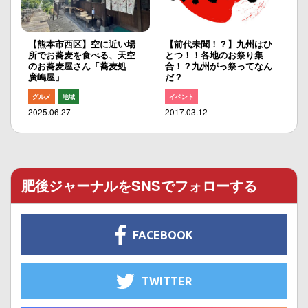
【熊本市西区】空に近い場
【前代未聞！？】九州はひ
所でお蕎麦を食べる、天空
とつ！！各地のお祭り集
のお蕎麦屋さん「蕎麦処
合！？九州がっ祭ってなん
廣嶋屋」
だ？
グルメ
地域
イベント
2025.06.27
2017.03.12
肥後ジャーナルをSNSでフォローする
FACEBOOK
TWITTER