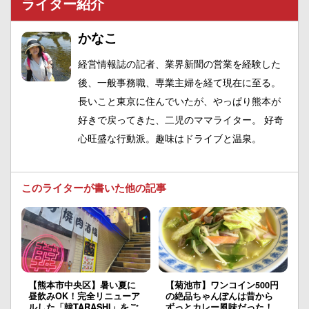
ライター紹介
かなこ
経営情報誌の記者、業界新聞の営業を経験した
後、一般事務職、専業主婦を経て現在に至る。
長いこと東京に住んでいたが、やっぱり熊本が
好きで戻ってきた、二児のママライター。 好奇
心旺盛な行動派。趣味はドライブと温泉。
このライターが書いた他の記事
【熊本市中央区】暑い夏に
【菊池市】ワンコイン500円
昼飲みOK！完全リニューア
の絶品ちゃんぽんは昔から
ルした「韓TARASHI」をご
ずっとカレー風味だった！