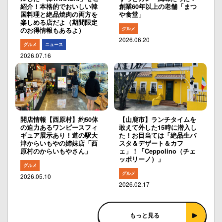
紹介！本格的でおいしい韓
創業60年以上の老舗「まつ
国料理と絶品焼肉の両方を
や食堂」
楽しめる店だよ（期間限定
グルメ
のお得情報もあるよ）
2026.06.20
グルメ
ニュース
2026.07.16
開店情報【西原村】約50体
【山鹿市】ランチタイムを
の迫力あるワンピースフィ
敢えて外した15時に潜入し
ギュア展示あり！道の駅大
た！お目当ては「絶品生パ
津からいもやの姉妹店「西
スタ＆デザート＆カフ
原村のからいもやさん」
ェ」！「Ceppolino（チェ
ッポリーノ）」
グルメ
グルメ
2026.05.10
2026.02.17
もっと見る