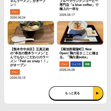
ゃんラーメン」がオープ
ブルーマウンテンコーヒー
ン！
専門店「a blue coffee」で
極上の一杯を
グルメ
2026.06.17
2026.06.24
【熊本市中央区】正真正銘
【菊池郡菊陽町】New
の“本当の熊本ラーメン”と
Open! 鶏の旨さここに極ま
んでもないこだわりのラー
る。「鶏白湯soba」
メン「Feel so crazy！！」
グルメ
ニュース
地域
がオープン
2026.04.28
グルメ
2026.05.15
もっと見る