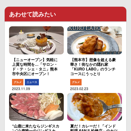
あわせて読みたい
【ニューオープン】気軽に
【熊本市】想像を超える豪
上質な時間を…「サロン・
華さ！街なかの隠れ家
ド・テ・シェ・タニ」熊本
「KURO LABO」のランチ
市中央区にオープン！
コースにうっとり
グルメ
ニュース
グルメ
2023.11.09
2023.02.23
“山鹿に来たならジンギスカ
夏だ！カレーだ！「インド
ン”山鹿唯一のジンギスカ
料理 SANJI 松橋店」のカツ