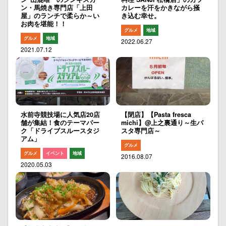
ン・馬焼き専門店「上田
カレーを汗をかきながら掻
屋」のランチで柔らか～い
き込む幸せ。
お肉を堪能！！
グルメ
地域
グルメ
地域
2022.06.27
2021.07.12
水前寺競技場に人気店20店
【閉店】【Pasta fresca
舗が集結！食のテーマパー
michi】@上之裏通り～生パ
ク「ドライブスルースタジ
スタ専門店～
アム」
グルメ
グルメ
イベント
地域
2016.08.07
2020.05.03