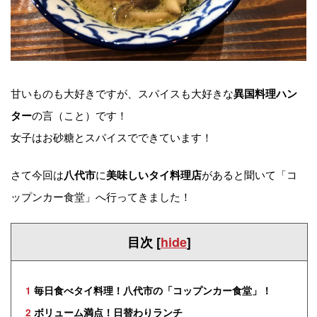
甘いものも大好きですが、スパイスも大好きな
異国料理ハン
の言（こと）です！
ター
女子はお砂糖とスパイスでできています！
さて今回は
に
があると聞いて「コ
八代市
美味しいタイ料理店
ップンカー食堂」へ行ってきました！
目次
[
hide
]
1
毎日食べタイ料理！八代市の「コップンカー食堂」！
2
ボリューム満点！日替わりランチ