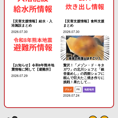
【災害支援情報】給水・入
【災害支援情報】食料支援
浴施設まとめ
まとめ
2026.07.30
2026.07.30
【お知らせ】令和8年熊本地
贅沢！「メゾン・ド・キタ
震情報に関して【避難所】
ガワ」の北川シェフと「銀
杏釜めし」の西館シェフに
2026.07.29
頼んで巨大たこ焼き作りに
挑戦！果たして…
グルメ
PR
地産地消
2026.07.24