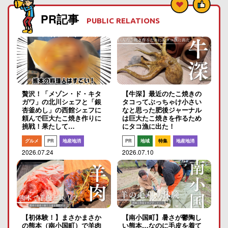
PR記事
PUBLIC RELATIONS
贅沢！「メゾン・ド・キタ
【牛深】最近のたこ焼きの
ガワ」の北川シェフと「銀
タコってぶっちゃけ小さい
杏釜めし」の西館シェフに
なと思った肥後ジャーナル
頼んで巨大たこ焼き作りに
は巨大たこ焼きを作るため
挑戦！果たして…
にタコ漁に出た！
グルメ
PR
地産地消
PR
地域
特集
地産地消
2026.07.24
2026.07.10
【初体験！】まさかまさか
【南小国町】暑さが鬱陶し
の熊本（南小国町）で羊肉
い熊本…なのに毛皮を着て