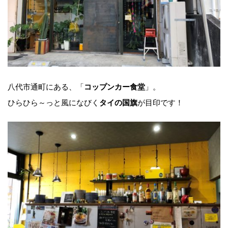
八代市通町にある、「
」。
コップンカー食堂
ひらひら～っと風になびく
が目印です！
タイの国旗