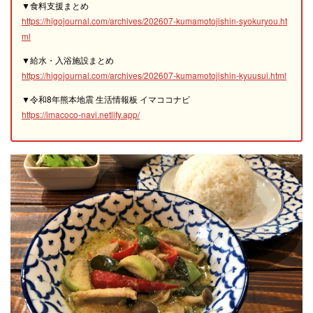
▼食料支援まとめ
https://higojournal.com/archives/202607-kumamotojishin-syokuryou.ht
ml
▼給水・入浴施設まとめ
https://higojournal.com/archives/202607-kumamotojishin-kyuusui.html
▼令和8年熊本地震 生活情報板 イマココナビ
https://imacoco-navi.netlify.app/