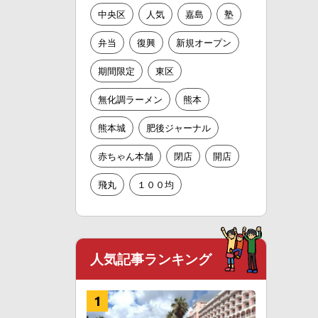
中央区
人気
嘉島
塾
弁当
復興
新規オープン
期間限定
東区
無化調ラーメン
熊本
熊本城
肥後ジャーナル
赤ちゃん本舗
閉店
開店
飛丸
１００均
人気記事ランキング