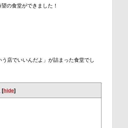
に待望の食堂ができました！
いう店でいいんだよ」が詰まった食堂でし
次
[
hide
]