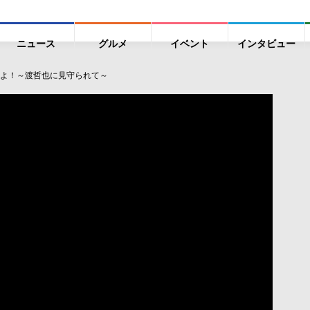
ニュース
グルメ
イベント
インタビュー
よ！～渡哲也に見守られて～