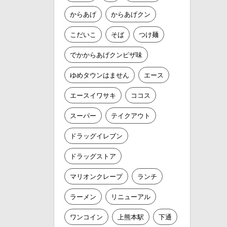
からあげ
からあげクン
こだいこ
そば
つけ麺
でかからあげクンピザ味
ゆめタウンはません
エース
エースイワサキ
ココス
スーパー
テイクアウト
ドラッグイレブン
ドラッグストア
マリオンクレープ
ランチ
ラーメン
リニューアル
ワンコイン
上熊本駅
下通