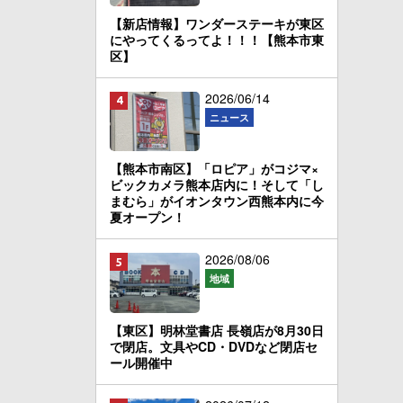
【新店情報】ワンダーステーキが東区
にやってくるってよ！！！【熊本市東
区】
2026/06/14
ニュース
【熊本市南区】「ロピア」がコジマ×
ビックカメラ熊本店内に！そして「し
まむら」がイオンタウン西熊本内に今
夏オープン！
2026/08/06
地域
【東区】明林堂書店 長嶺店が8月30日
で閉店。文具やCD・DVDなど閉店セ
ール開催中