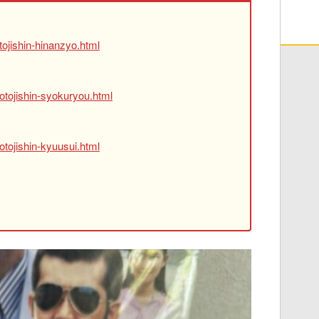
ojishin-hinanzyo.html
otojishin-syokuryou.html
tojishin-kyuusui.html