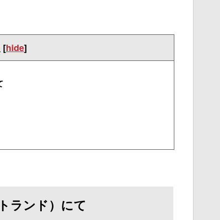
次
[
hide
]
て
ウトランド）にて