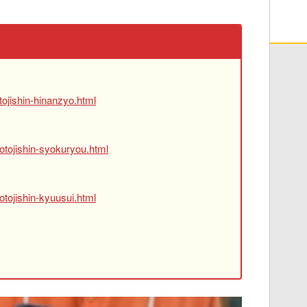
ojishin-hinanzyo.html
otojishin-syokuryou.html
tojishin-kyuusui.html