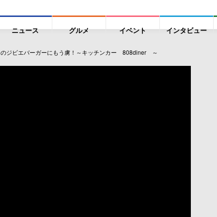
ニュース
グルメ
イベント
インタビュー
」のジビエバーガーにもう虜！～キッチンカー 808diner ～