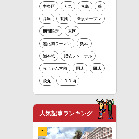
中央区
人気
嘉島
塾
弁当
復興
新規オープン
期間限定
東区
無化調ラーメン
熊本
熊本城
肥後ジャーナル
赤ちゃん本舗
閉店
開店
飛丸
１００均
人気記事ランキング