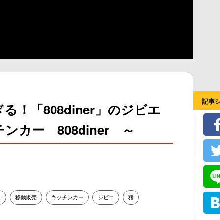
記事
！「808diner」のジビエ
カー 808diner ～
ー
移動販売
キッチンカー
ジビエ
猪