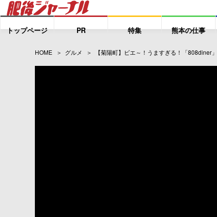
トップページ
PR
特集
熊本の仕事
HOME
グルメ
【菊陽町】ビエ～！うますぎる！「808diner