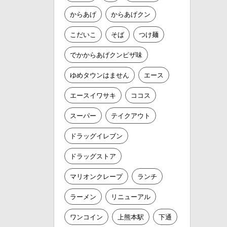
からあげ
からあげクン
こだいこ
そば
つけ麺
でかからあげクンピザ味
ゆめタウンはません
エース
エースイワサキ
ココス
スーパー
テイクアウト
ドラッグイレブン
ドラッグストア
マリオンクレープ
ランチ
ラーメン
リニューアル
ワンコイン
上熊本駅
下通