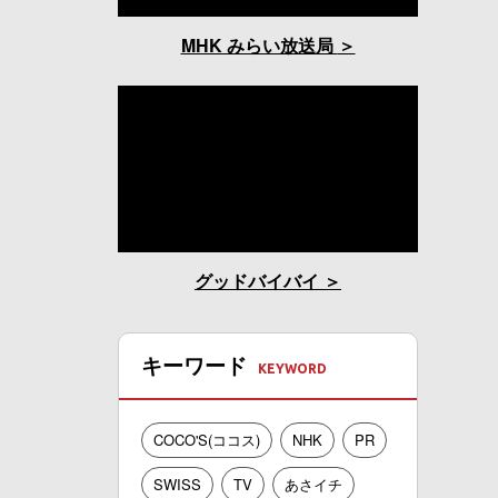
MHK みらい放送局
グッドバイバイ
キーワード
COCO'S(ココス)
NHK
PR
SWISS
TV
あさイチ