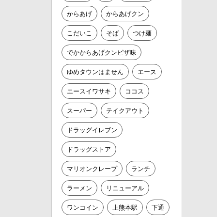
からあげ
からあげクン
こだいこ
そば
つけ麺
でかからあげクンピザ味
ゆめタウンはません
エース
エースイワサキ
ココス
スーパー
テイクアウト
ドラッグイレブン
ドラッグストア
マリオンクレープ
ランチ
ラーメン
リニューアル
ワンコイン
上熊本駅
下通