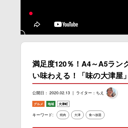
満足度120％！A4～A5ラ
い味わえる！「味の大津屋
公開日： 2020.02.13
ライター：ちえ
グルメ
地域
大津町
キーワード:
焼肉
大津
食べ放題