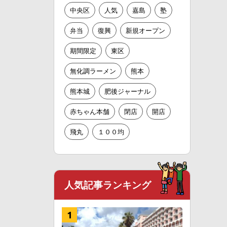
中央区
人気
嘉島
塾
弁当
復興
新規オープン
期間限定
東区
無化調ラーメン
熊本
熊本城
肥後ジャーナル
赤ちゃん本舗
閉店
開店
飛丸
１００均
人気記事ランキング