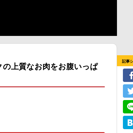
記事
ンクの上質なお肉をお腹いっぱ
」