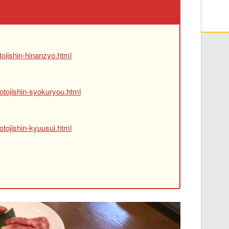
ojishin-hinanzyo.html
otojishin-syokuryou.html
tojishin-kyuusui.html