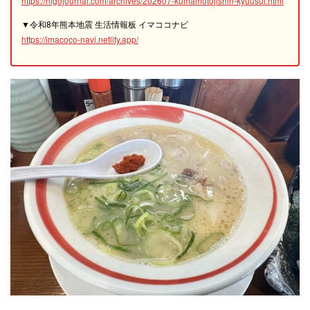
https://higojournal.com/archives/202607-kumamotojishin-kyuusui.html
▼令和8年熊本地震 生活情報板 イマココナビ
https://imacoco-navi.netlify.app/