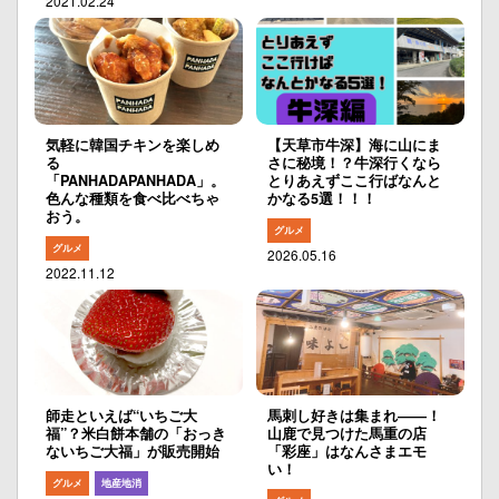
2021.02.24
気軽に韓国チキンを楽しめ
【天草市牛深】海に山にま
る
さに秘境！？牛深行くなら
「PANHADAPANHADA」。
とりあえずここ行ばなんと
色んな種類を食べ比べちゃ
かなる5選！！！
おう。
グルメ
グルメ
2026.05.16
2022.11.12
師走といえば“いちご大
馬刺し好きは集まれ――！
福”？米白餅本舗の「おっき
山鹿で見つけた馬重の店
ないちご大福」が販売開始
「彩座」はなんさまエモ
い！
グルメ
地産地消