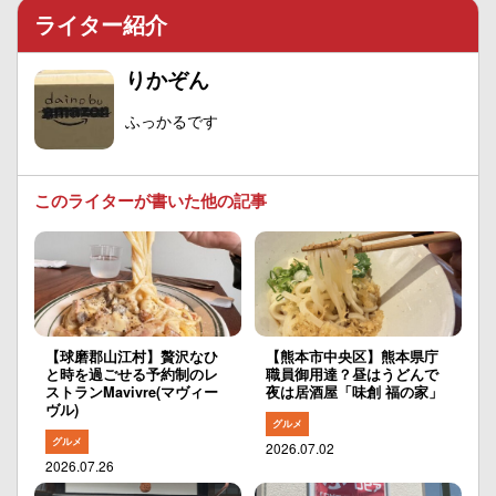
ライター紹介
りかぞん
ふっかるです
このライターが書いた他の記事
【球磨郡山江村】贅沢なひ
【熊本市中央区】熊本県庁
と時を過ごせる予約制のレ
職員御用達？昼はうどんで
ストランMavivre(マヴィー
夜は居酒屋「味創 福の家」
ヴル)
グルメ
グルメ
2026.07.02
2026.07.26