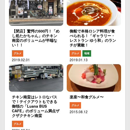
【閉店】驚愕の500円！「め
御船で本格ロシア料理が食
し処たかちゃん」のチキン
べられる！「ギャラリー・
南蛮のボリュームが半端な
レストラン ゆう和」のラン
い！！
チが素敵！
グルメ
グルメ
地域
2019.02.01
2019.01.13
チキン南蛮はレトロなバス
楽座〜和食グルメ〜
で！テイクアウトもできる
グルメ
御領の「Luana BUS
CAFE」のボリューム満点ザ
2015.08.12
クザクチキン南蛮
グルメ