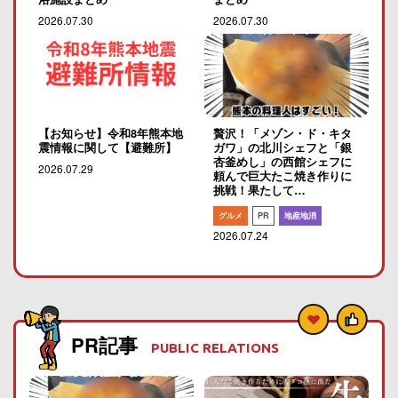
2026.07.30
2026.07.30
【お知らせ】令和8年熊本地
贅沢！「メゾン・ド・キタ
震情報に関して【避難所】
ガワ」の北川シェフと「銀
杏釜めし」の西館シェフに
2026.07.29
頼んで巨大たこ焼き作りに
挑戦！果たして…
グルメ
PR
地産地消
2026.07.24
PR記事
PUBLIC RELATIONS