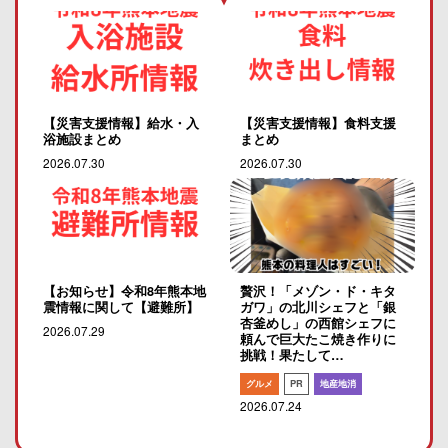
【災害支援情報】給水・入
【災害支援情報】食料支援
浴施設まとめ
まとめ
2026.07.30
2026.07.30
【お知らせ】令和8年熊本地
贅沢！「メゾン・ド・キタ
震情報に関して【避難所】
ガワ」の北川シェフと「銀
杏釜めし」の西館シェフに
2026.07.29
頼んで巨大たこ焼き作りに
挑戦！果たして…
グルメ
PR
地産地消
2026.07.24