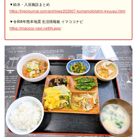
▼給水・入浴施設まとめ
https://higojournal.com/archives/202607-kumamotojishin-kyuusui.html
▼令和8年熊本地震 生活情報板 イマココナビ
https://imacoco-navi.netlify.app/