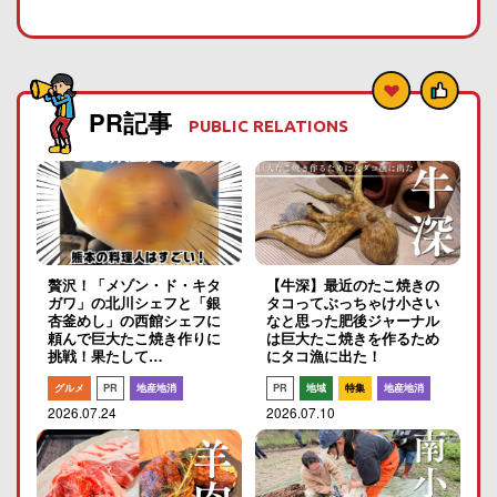
PR記事
PUBLIC RELATIONS
贅沢！「メゾン・ド・キタ
【牛深】最近のたこ焼きの
ガワ」の北川シェフと「銀
タコってぶっちゃけ小さい
杏釜めし」の西館シェフに
なと思った肥後ジャーナル
頼んで巨大たこ焼き作りに
は巨大たこ焼きを作るため
挑戦！果たして…
にタコ漁に出た！
グルメ
PR
地産地消
PR
地域
特集
地産地消
2026.07.24
2026.07.10