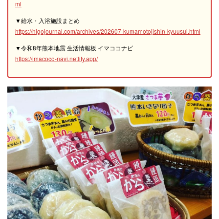
ml
▼給水・入浴施設まとめ
https://higojournal.com/archives/202607-kumamotojishin-kyuusui.html
▼令和8年熊本地震 生活情報板 イマココナビ
https://imacoco-navi.netlify.app/