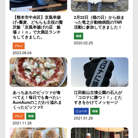
【熊本市中央区】京風串揚
2月22日（猫の日）から始ま
げ×蕎麦、どちらも主役の贅
った竜之介動物病院のTNR
沢飯「京風串揚げの店 飯
活動に参加してきました！
場Ｊｉｎ」で大満足ランチ
地域
をしてきました。
2020.02.25
グルメ
2023.06.04
あっちあちのピッツァが食
江田船山古墳公園の石人が
べてえ！毎日でも食べたい
「コロナに勝つ！！」とた
AumAumのこだわり溢れま
すきをかけてメッセージ
くったピッツァ‼︎
ニュース
地域
グルメ
地域
2021.01.26
2021.11.26