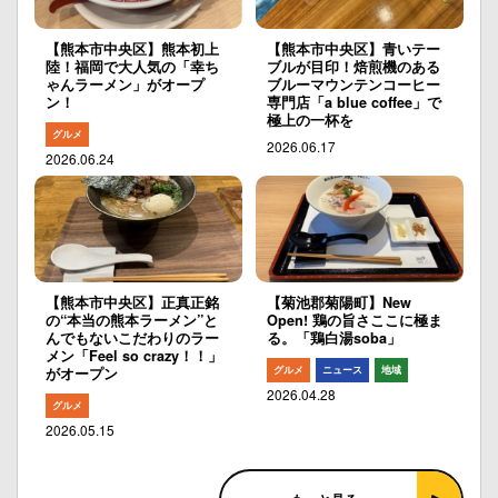
【熊本市中央区】熊本初上
【熊本市中央区】青いテー
陸！福岡で大人気の「幸ち
ブルが目印！焙煎機のある
ゃんラーメン」がオープ
ブルーマウンテンコーヒー
ン！
専門店「a blue coffee」で
極上の一杯を
グルメ
2026.06.17
2026.06.24
【熊本市中央区】正真正銘
【菊池郡菊陽町】New
の“本当の熊本ラーメン”と
Open! 鶏の旨さここに極ま
んでもないこだわりのラー
る。「鶏白湯soba」
メン「Feel so crazy！！」
グルメ
ニュース
地域
がオープン
2026.04.28
グルメ
2026.05.15