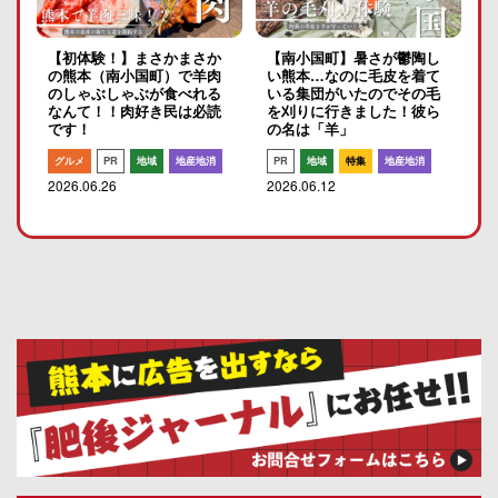
【初体験！】まさかまさか
【南小国町】暑さが鬱陶し
の熊本（南小国町）で羊肉
い熊本…なのに毛皮を着て
のしゃぶしゃぶが食べれる
いる集団がいたのでその毛
なんて！！肉好き民は必読
を刈りに行きました！彼ら
です！
の名は「羊」
グルメ
PR
地域
地産地消
PR
地域
特集
地産地消
2026.06.26
2026.06.12