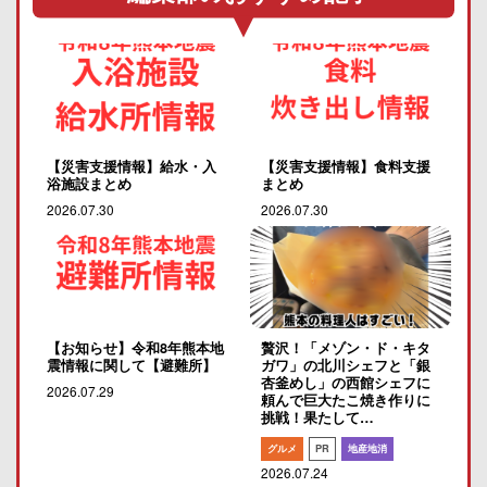
【災害支援情報】給水・入
【災害支援情報】食料支援
浴施設まとめ
まとめ
2026.07.30
2026.07.30
【お知らせ】令和8年熊本地
贅沢！「メゾン・ド・キタ
震情報に関して【避難所】
ガワ」の北川シェフと「銀
杏釜めし」の西館シェフに
2026.07.29
頼んで巨大たこ焼き作りに
挑戦！果たして…
グルメ
PR
地産地消
2026.07.24