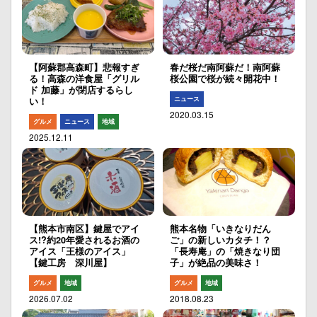
【阿蘇郡高森町】悲報すぎ
春だ桜だ南阿蘇だ！南阿蘇
る！高森の洋食屋「グリル
桜公園で桜が続々開花中！
ド 加藤」が閉店するらし
ニュース
い！
2020.03.15
グルメ
ニュース
地域
2025.12.11
【熊本市南区】鍵屋でアイ
熊本名物「いきなりだん
ス!?約20年愛されるお酒の
ご」の新しいカタチ！？
アイス「王様のアイス」
「長寿庵」の「焼きなり団
【鍵工房 深川屋】
子」が絶品の美味さ！
グルメ
地域
グルメ
地域
2026.07.02
2018.08.23