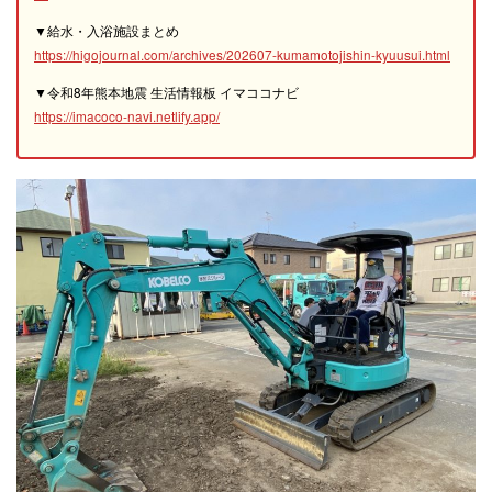
▼給水・入浴施設まとめ
https://higojournal.com/archives/202607-kumamotojishin-kyuusui.html
▼令和8年熊本地震 生活情報板 イマココナビ
https://imacoco-navi.netlify.app/