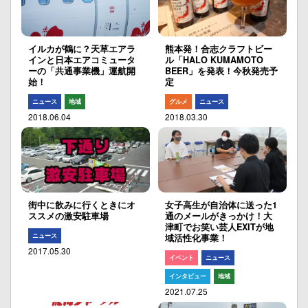
イルカが鶴に？天草エアラ
熊本発！合志クラフトビー
インと日本エアコミュータ
ル「HALO KUMAMOTO
ーの「共通事業機」運航開
BEER」を発表！今秋発売予
始！
定
ニュース
地域
グルメ
ニュース
2018.06.04
2018.03.30
街中に飲みに行くときにオ
女子高生が自治体に送った1
ススメの激安駐車場
通のメールがきっかけ！大
津町でお笑い芸人EXITが地
ニュース
域活性化事業！
2017.05.30
イベント
ニュース
インタビュー
地域
2021.07.25