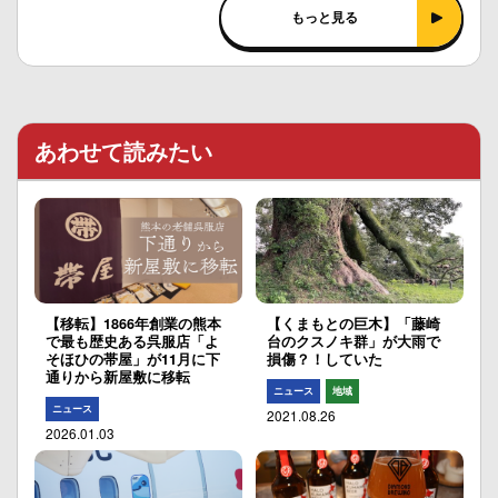
もっと見る
あわせて読みたい
【移転】1866年創業の熊本
【くまもとの巨木】「藤崎
で最も歴史ある呉服店「よ
台のクスノキ群」が大雨で
そほひの帯屋」が11月に下
損傷？！していた
通りから新屋敷に移転
ニュース
地域
ニュース
2021.08.26
2026.01.03