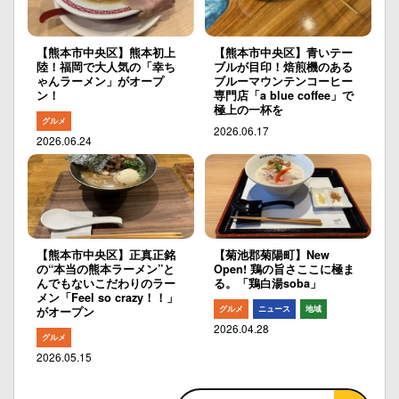
【熊本市中央区】熊本初上
【熊本市中央区】青いテー
陸！福岡で大人気の「幸ち
ブルが目印！焙煎機のある
ゃんラーメン」がオープ
ブルーマウンテンコーヒー
ン！
専門店「a blue coffee」で
極上の一杯を
グルメ
2026.06.17
2026.06.24
【熊本市中央区】正真正銘
【菊池郡菊陽町】New
の“本当の熊本ラーメン”と
Open! 鶏の旨さここに極ま
んでもないこだわりのラー
る。「鶏白湯soba」
メン「Feel so crazy！！」
グルメ
ニュース
地域
がオープン
2026.04.28
グルメ
2026.05.15