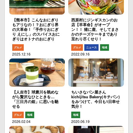
【熊本市】こんなおにぎり
西原村にジンギスカンのお
もアリなの！？おにぎり界
店【羊革命】がオープ
の大革命！「手作りおにぎ
ン！！ 猪に鹿、そしてまさ
り えにし」のスパイスおに
かのチーズケーキまであり
ぎりはオトナのおにぎり
至れり尽くせり！
グルメ
グルメ
ニュース
地域
2025.12.16
2022.09.16
【人吉市】球磨川を眺めな
ちいさなパン屋さん
がら贅沢なひとときを…
kichijitsu Bakery(キチパン)
「三日月の姫」に思いを馳
をみつけて、今日も1日幸せ
せる
気分！
グルメ
地域
地域
2026.02.04
2020.06.19