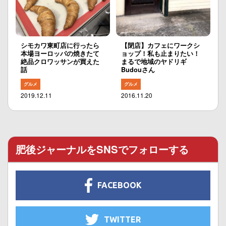
シモカワ東町店に行ったら
【閉店】カフェにワークシ
本場ヨーロッパの焼きたて
ョップ！私も止まりたい！
絶品クロワッサンが買えた
まるで地域のヤドリギ
話
Budouさん
グルメ
グルメ
2019.12.11
2016.11.20
肥後ジャーナルをSNSでフォローする
FACEBOOK
TWITTER