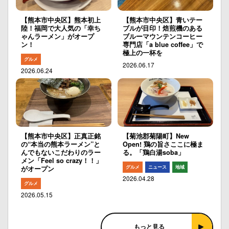
【熊本市中央区】熊本初上
【熊本市中央区】青いテー
陸！福岡で大人気の「幸ち
ブルが目印！焙煎機のある
ゃんラーメン」がオープ
ブルーマウンテンコーヒー
ン！
専門店「a blue coffee」で
極上の一杯を
グルメ
2026.06.17
2026.06.24
【熊本市中央区】正真正銘
【菊池郡菊陽町】New
の“本当の熊本ラーメン”と
Open! 鶏の旨さここに極ま
んでもないこだわりのラー
る。「鶏白湯soba」
メン「Feel so crazy！！」
グルメ
ニュース
地域
がオープン
2026.04.28
グルメ
2026.05.15
もっと見る