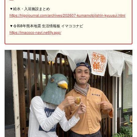
▼給水・入浴施設まとめ
https://higojournal.com/archives/202607-kumamotojishin-kyuusui.html
▼令和8年熊本地震 生活情報板 イマココナビ
https://imacoco-navi.netlify.app/