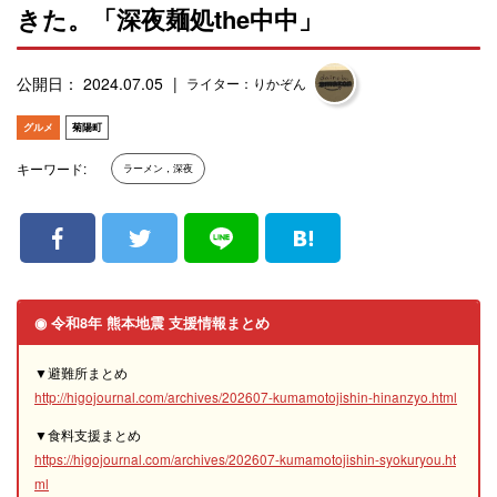
きた。「深夜麺処the中中」
公開日： 2024.07.05
ライター：りかぞん
グルメ
菊陽町
キーワード:
ラーメン，深夜
◉ 令和8年 熊本地震 支援情報まとめ
▼避難所まとめ
http://higojournal.com/archives/202607-kumamotojishin-hinanzyo.html
▼食料支援まとめ
https://higojournal.com/archives/202607-kumamotojishin-syokuryou.ht
ml