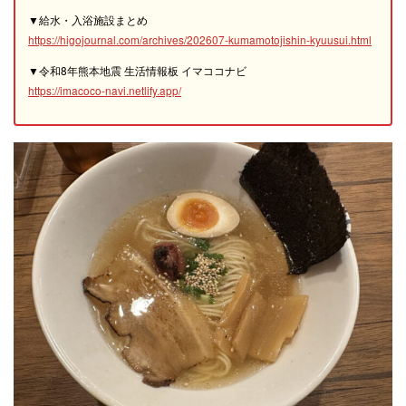
▼給水・入浴施設まとめ
https://higojournal.com/archives/202607-kumamotojishin-kyuusui.html
▼令和8年熊本地震 生活情報板 イマココナビ
https://imacoco-navi.netlify.app/