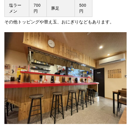
塩ラー
700
500
豚足
メン
円
円
その他トッピングや替え玉、おにぎりなどもあります。