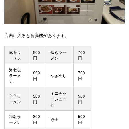
店内に入ると食券機があります。
豚骨ラ
800
焼きラー
700
ーメン
円
メン
円
海老塩
900
700
ラーメ
やきめし
円
円
ン
ミニチャ
辛辛ラ
900
500
ーシュー
ーメン
円
円
丼
梅塩ラ
800
500
餃子
ーメン
円
円