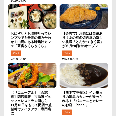
2026.04.07
おにぎりとお味噌汁ってシ
【合志市】お肉には自信あ
ンプルでも最高の組み合わ
り！あの有名焼肉屋の新し
せ！山鹿にある味噌汁カフ
い挑戦「とんかつ きく富」
ェ「茶房さくらさくら」
が６月28日(金)オープン
グルメ
グルメ
2019.06.01
2024.07.03
【リニューアル】【合志
【熊本市中央区】イカ墨入
市】閉店情報 古民家ビュ
りの漆黒のカレーが食べら
ッフェレストラン岡むら
れる！「パニーニとカレー
11月18日をもって閉店⇒益
のお店 Piena.」
城町でテイクアウト専門店
グルメ
に