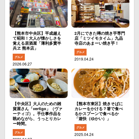
【熊本市中央区】平成越え
2月にできた噂の焼き芋専門
て昭和！大人が懐かしさを
店「ミツイモタイム」九品
覚える居酒屋「薄利多賣半
寺店のあまーい焼き芋！
兵ヱ 熊本店」
グルメ
グルメ
2019.04.24
2026.06.27
【中央区】大人のための雑
【熊本市東区】焼きそばに
貨屋さん「vertigo」（ヴァ
カレーをかける？箸で食べ
ーティゴ）。手仕事作品を
るかスプーンで食べるか
眺めながら、うっとりカレ
「遊快（ゆかい）」
ー時間。
グルメ
グルメ
2025.04.24