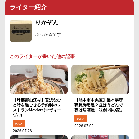
ライター紹介
りかぞん
ふっかるです
このライターが書いた他の記事
【球磨郡山江村】贅沢なひ
【熊本市中央区】熊本県庁
と時を過ごせる予約制のレ
職員御用達？昼はうどんで
ストランMavivre(マヴィー
夜は居酒屋「味創 福の家」
ヴル)
グルメ
グルメ
2026.07.02
2026.07.26