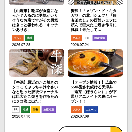
【山鹿市】靴屋が食堂にな
贅沢！「メゾン・ド・キタ
った？入るのに勇気がいり
ガワ」の北川シェフと「銀
そうなお店ですがその勇気
杏釜めし」の西館シェフに
はきっと報われる「キッチ
頼んで巨大たこ焼き作りに
ンありき」
挑戦！果たして…
グルメ
地域
グルメ
PR
地産地消
2026.07.28
2026.07.24
【牛深】最近のたこ焼きの
【オープン情報！】広島で
タコってぶっちゃけ小さい
55年愛され続ける天津丼
なと思った肥後ジャーナル
「蓬莱（ほうらい）」が下
は巨大たこ焼きを作るため
通りアニメイトの裏にオー
にタコ漁に出た！
プン！！
PR
地域
特集
地産地消
グルメ
ニュース
2026.07.10
2026.07.08