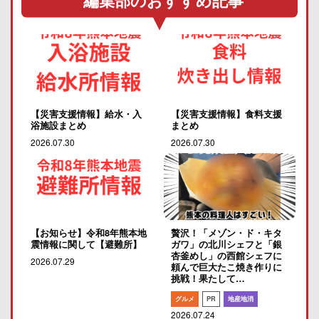
編集部のおすすめ記事
【災害支援情報】給水・入
【災害支援情報】食料支援
浴施設まとめ
まとめ
2026.07.30
2026.07.30
【お知らせ】令和8年熊本地
贅沢！「メゾン・ド・キタ
震情報に関して【避難所】
ガワ」の北川シェフと「銀
杏釜めし」の西館シェフに
2026.07.29
頼んで巨大たこ焼き作りに
挑戦！果たして…
グルメ
PR
地産地消
2026.07.24