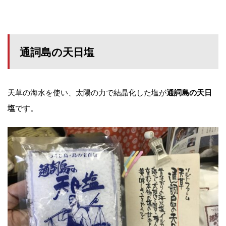
通詞島の天日塩
天草の海水を使い、太陽の力で結晶化した塩が
通詞島の天日
です。
塩