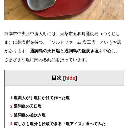
熊本市中央区中唐人町には、天草市五和町通詞島（つうじし
ま）に製塩所を持つ、「ソルトファーム 塩工房」というお店
があります。
と
を中心に、
通詞島の天日塩
通詞島の釜炊き塩
さまざまな塩に関わる商品を扱っています。
目次
[
hide
]
1
塩職人が手塩にかけて作った塩
2
通詞島の天日塩
3
通詞島の釜炊き塩
4
涼しさも塩分も摂取できる「塩アイス」食べてみた