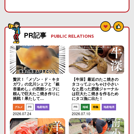
PR記事
PUBLIC RELATIONS
贅沢！「メゾン・ド・キタ
【牛深】最近のたこ焼きの
ガワ」の北川シェフと「銀
タコってぶっちゃけ小さい
杏釜めし」の西館シェフに
なと思った肥後ジャーナル
頼んで巨大たこ焼き作りに
は巨大たこ焼きを作るため
挑戦！果たして…
にタコ漁に出た！
グルメ
PR
地産地消
PR
地域
特集
地産地消
2026.07.24
2026.07.10