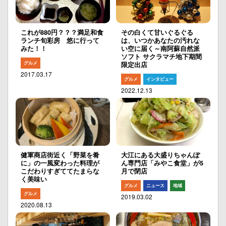
これが880円？？？満足和食
その白くて甘いぐるぐる
ランチ旬彩房 悠に行って
は、いつかあなたの汚れな
みた！！
い空に届く～南阿蘇自然派
ソフト サクラマチ地下期間
グルメ
限定出店
2017.03.17
グルメ
インタビュー
2022.12.13
健軍商店街近く「野菜を肴
大江にある大盛りちゃんぽ
に」の一風変わった料理が
ん専門店「みやこ食堂」が5
こだわりすぎててたまらな
月で閉店
く美味い
グルメ
ニュース
地域
グルメ
2019.03.02
2020.08.13