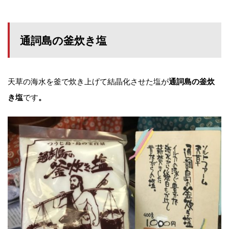
通詞島の釜炊き塩
天草の海水を釜で炊き上げて結晶化させた塩が
通詞島の釜炊
です
き塩
。