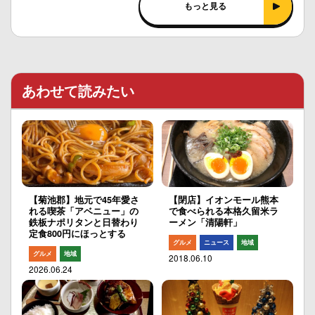
もっと見る
あわせて読みたい
【菊池郡】地元で45年愛さ
【閉店】イオンモール熊本
れる喫茶「アベニュー」の
で食べられる本格久留米ラ
鉄板ナポリタンと日替わり
ーメン「清陽軒」
定食800円にほっとする
グルメ
ニュース
地域
グルメ
地域
2018.06.10
2026.06.24