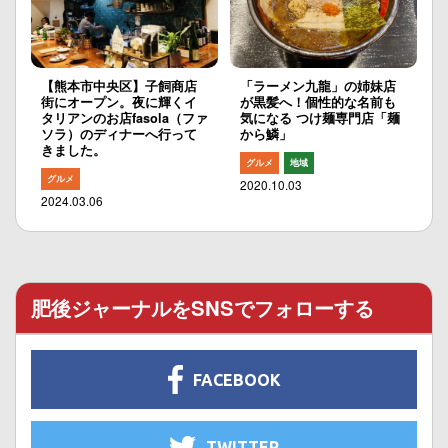
【熊本市中央区】子飼商店
「ラーメン九龍」の姉妹店
街にオープン。夜に輝くイ
が黒髪へ！個性的な名前も
タリアンのお店fasola（ファ
気になる つけ麺専門店「麺
ソラ）のディナーへ行って
から鱗」
きました。
グルメ
地域
グルメ
2020.10.03
2024.03.06
肥後ジャーナルをSNSでフォローする
FACEBOOK
TWITTER