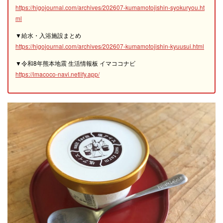
https://higojournal.com/archives/202607-kumamotojishin-syokuryou.ht
ml
▼給水・入浴施設まとめ
https://higojournal.com/archives/202607-kumamotojishin-kyuusui.html
▼令和8年熊本地震 生活情報板 イマココナビ
https://imacoco-navi.netlify.app/