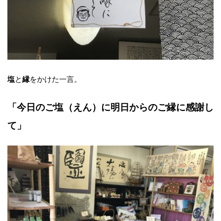
と
をかけた一言。
塩
縁
「今日のご塩（えん）に明日からのご縁に感謝し
て」