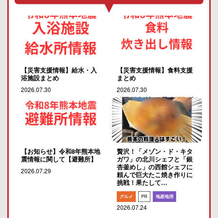
【災害支援情報】給水・入
【災害支援情報】食料支援
浴施設まとめ
まとめ
2026.07.30
2026.07.30
【お知らせ】令和8年熊本地
贅沢！「メゾン・ド・キタ
震情報に関して【避難所】
ガワ」の北川シェフと「銀
杏釜めし」の西館シェフに
2026.07.29
頼んで巨大たこ焼き作りに
挑戦！果たして…
グルメ
PR
地産地消
2026.07.24