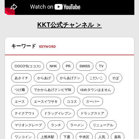
KKT公式チャンネル
キーワード
COCO'S(ココス)
NHK
PR
SWISS
TV
あさイチ
からあげ
からあげクン
こだいこ
そば
つけ麺
でかからあげクンピザ味
ゆめタウンはません
エース
エースイワサキ
ココス
スーパー
テイクアウト
ドラッグイレブン
ドラッグストア
マリオンクレープ
ランチ
ラーメン
リニューアル
ワンコイン
上熊本駅
下通
中央区
人気
嘉島