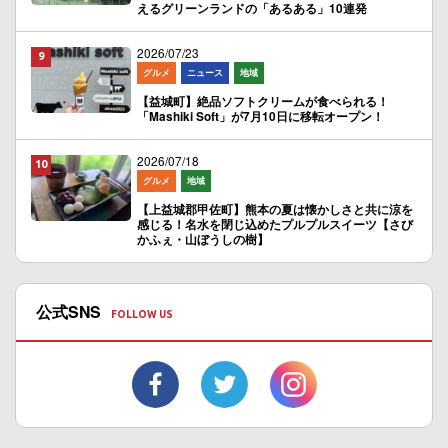
えるグリーンランドの「あるある」10連発
2026/07/23
グルメ
ニュース
地域
【益城町】絶品ソフトクリームが食べられる！
「Mashiki Soft」が7月10日に移転オープン！
2026/07/18
グルメ
地域
【上益城郡甲佐町】熊本の夏は懐かしさと共に涼を
感じる！名水を閉じ込めたプルプルスイーツ【さび
かふぇ・山ぼうしの樹】
公式SNS