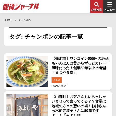
記事検索
メニュー
HOME
チャンポン
タグ: チャンポンの記事一覧
【菊池市】ワンコイン500円の絶品
ちゃんぽんは昔からずっとカレー
風味だった！創業60年以上の老舗
「まつや食堂」
グルメ
2026.06.20
【山都町】お客さんもいらっしゃ
いませって言ってくる？？食堂は
地域の方々の憩いの場！お姉さん
っ水前寺清子さんは80歳です
よ！！「みよしや」