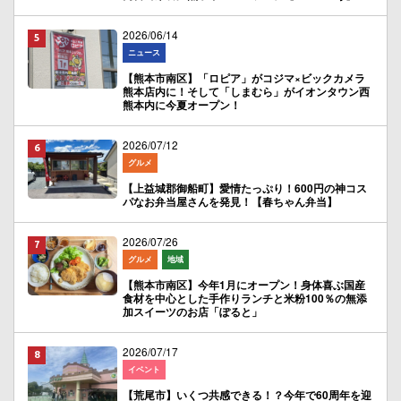
2026/06/14
ニュース
【熊本市南区】「ロピア」がコジマ×ビックカメラ
熊本店内に！そして「しまむら」がイオンタウン西
熊本内に今夏オープン！
2026/07/12
グルメ
【上益城郡御船町】愛情たっぷり！600円の神コス
パなお弁当屋さんを発見！【春ちゃん弁当】
2026/07/26
グルメ
地域
【熊本市南区】今年1月にオープン！身体喜ぶ国産
食材を中心とした手作りランチと米粉100％の無添
加スイーツのお店「ぽると」
2026/07/17
イベント
【荒尾市】いくつ共感できる！？今年で60周年を迎