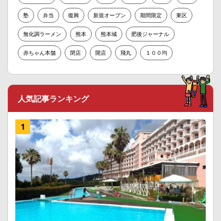
塾
弁当
復興
新規オープン
期間限定
東区
無化調ラーメン
熊本
熊本城
肥後ジャーナル
赤ちゃん本舗
閉店
開店
飛丸
１００均
人気記事ランキング