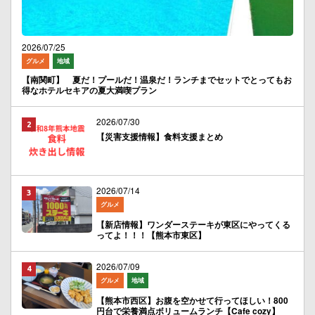
2026/07/25
グルメ
地域
【南関町】 夏だ！プールだ！温泉だ！ランチまでセットでとってもお
得なホテルセキアの夏大満喫プラン
2026/07/30
【災害支援情報】食料支援まとめ
2026/07/14
グルメ
【新店情報】ワンダーステーキが東区にやってくる
ってよ！！！【熊本市東区】
2026/07/09
グルメ
地域
【熊本市西区】お腹を空かせて行ってほしい！800
円台で栄養満点ボリュームランチ【Cafe cozy】