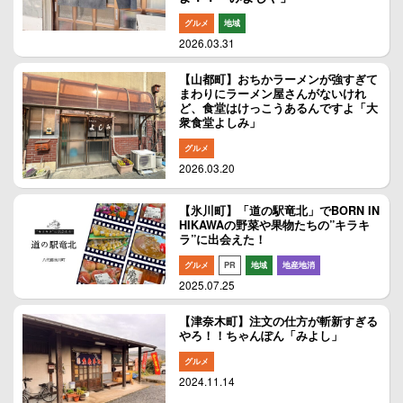
グルメ
地域
2026.03.31
【山都町】おちかラーメンが強すぎて
まわりにラーメン屋さんがないけれ
ど、食堂はけっこうあるんですよ「大
衆食堂よしみ」
グルメ
2026.03.20
【氷川町】「道の駅竜北」でBORN IN
HIKAWAの野菜や果物たちの”キラキ
ラ”に出会えた！
グルメ
PR
地域
地産地消
2025.07.25
【津奈木町】注文の仕方が斬新すぎる
やろ！！ちゃんぽん「みよし」
グルメ
2024.11.14