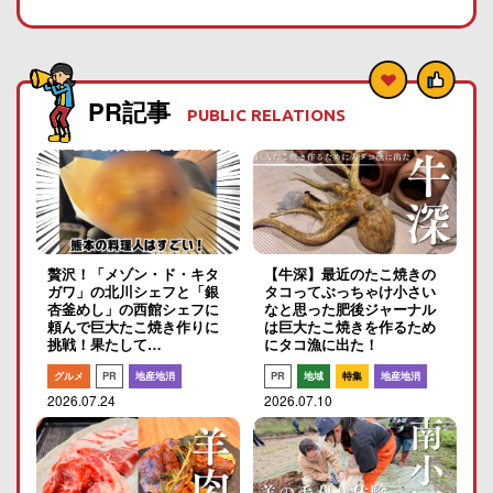
PR記事
PUBLIC RELATIONS
贅沢！「メゾン・ド・キタ
【牛深】最近のたこ焼きの
ガワ」の北川シェフと「銀
タコってぶっちゃけ小さい
杏釜めし」の西館シェフに
なと思った肥後ジャーナル
頼んで巨大たこ焼き作りに
は巨大たこ焼きを作るため
挑戦！果たして…
にタコ漁に出た！
グルメ
PR
地産地消
PR
地域
特集
地産地消
2026.07.24
2026.07.10