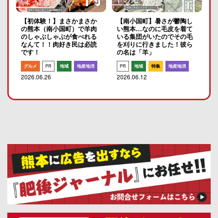
【初体験！】まさかまさか
【南小国町】暑さが鬱陶し
の熊本（南小国町）で羊肉
い熊本…なのに毛皮を着て
のしゃぶしゃぶが食べれる
いる集団がいたのでその毛
なんて！！肉好き民は必読
を刈りに行きました！彼ら
です！
の名は「羊」
グルメ
PR
地域
地産地消
PR
地域
特集
地産地消
2026.06.26
2026.06.12