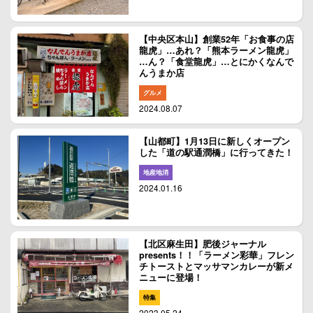
【中央区本山】創業52年「お食事の店
龍虎」…あれ？「熊本ラーメン龍虎」
…ん？「食堂龍虎」…とにかくなんで
んうまか店
グルメ
2024.08.07
【山都町】1月13日に新しくオープン
した「道の駅通潤橋」に行ってきた！
地産地消
2024.01.16
【北区麻生田】肥後ジャーナル
presents！！「ラーメン彩華」フレン
チトーストとマッサマンカレーが新メ
ニューに登場！
特集
2023.05.24