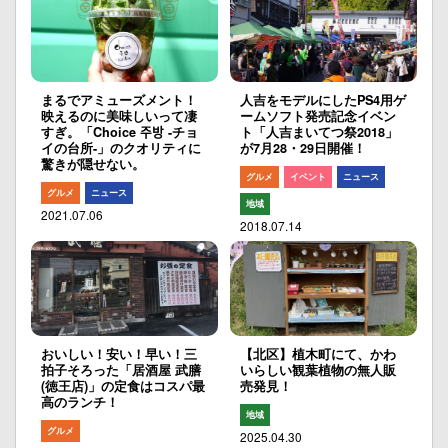
まるでアミューズメント！
人吉をモデルにしたPS4用ゲ
映えるのに美味しいって凄
ームソフト発売記念イベン
すぎ。「Choice 주방 -チョ
ト「人吉まいてつ祭2018」
イの台所-」のクオリティに
が7月28・29日開催！
驚きが隠せない。
グルメ
イベント
ニュース
グルメ
ニュース
地域
2021.07.06
2018.07.14
おいしい！安い！早い！三
【北区】植木町にて、かわ
拍子そろった「居酒屋 武膳
いらしい観葉植物の無人販
(徳王店)」の定食はコスパ最
売発見！
高のランチ！
地域
グルメ
2025.04.30