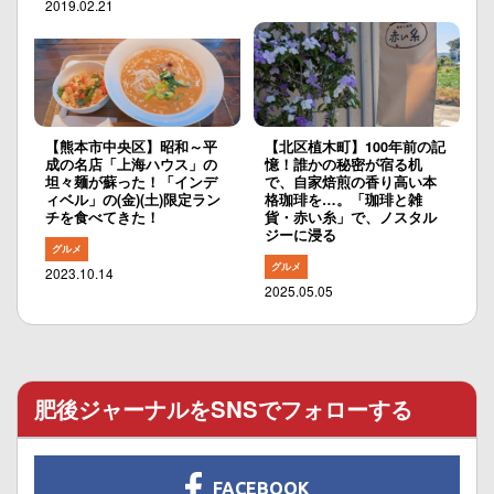
2019.02.21
【熊本市中央区】昭和～平
【北区植木町】100年前の記
成の名店「上海ハウス」の
憶！誰かの秘密が宿る机
坦々麺が蘇った！「インデ
で、自家焙煎の香り高い本
ィベル」の(金)(土)限定ラン
格珈琲を…。「珈琲と雑
チを食べてきた！
貨・赤い糸」で、ノスタル
ジーに浸る
グルメ
グルメ
2023.10.14
2025.05.05
肥後ジャーナルをSNSでフォローする
FACEBOOK