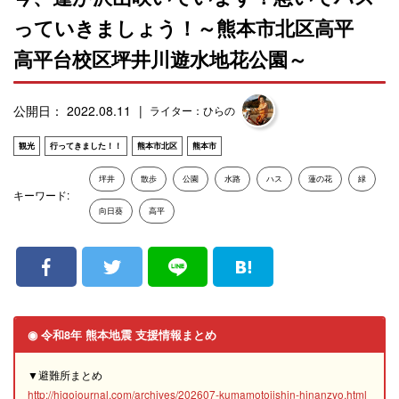
っていきましょう！～熊本市北区高平
高平台校区坪井川遊水地花公園～
公開日： 2022.08.11
ライター：ひらの
観光
行ってきました！！
熊本市北区
熊本市
坪井
散歩
公園
水路
ハス
蓮の花
緑
キーワード:
向日葵
高平
◉ 令和8年 熊本地震 支援情報まとめ
▼避難所まとめ
http://higojournal.com/archives/202607-kumamotojishin-hinanzyo.html