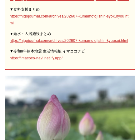
▼食料支援まとめ
https://higojournal.com/archives/202607-kumamotojishin-syokuryou.ht
ml
▼給水・入浴施設まとめ
https://higojournal.com/archives/202607-kumamotojishin-kyuusui.html
▼令和8年熊本地震 生活情報板 イマココナビ
https://imacoco-navi.netlify.app/