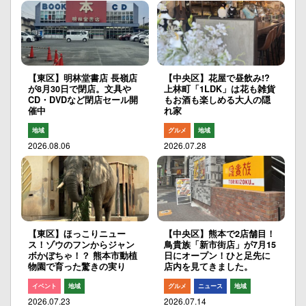
【東区】明林堂書店 長嶺店
【中央区】花屋で昼飲み!?
が8月30日で閉店。文具や
上林町「1LDK」は花も雑貨
CD・DVDなど閉店セール開
もお酒も楽しめる大人の隠
催中
れ家
地域
グルメ
地域
2026.08.06
2026.07.28
【東区】ほっこりニュー
【中央区】熊本で2店舗目！
ス！ゾウのフンからジャン
鳥貴族「新市街店」が7月15
ボかぼちゃ！？ 熊本市動植
日にオープン！ひと足先に
物園で育った驚きの実り
店内を見てきました。
イベント
地域
グルメ
ニュース
地域
2026.07.23
2026.07.14