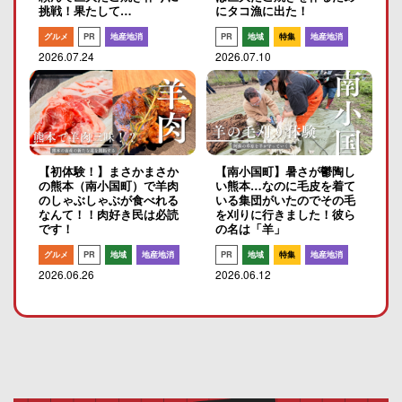
挑戦！果たして…
にタコ漁に出た！
グルメ
PR
地産地消
PR
地域
特集
地産地消
2026.07.24
2026.07.10
【初体験！】まさかまさか
【南小国町】暑さが鬱陶し
の熊本（南小国町）で羊肉
い熊本…なのに毛皮を着て
のしゃぶしゃぶが食べれる
いる集団がいたのでその毛
なんて！！肉好き民は必読
を刈りに行きました！彼ら
です！
の名は「羊」
グルメ
PR
地域
地産地消
PR
地域
特集
地産地消
2026.06.26
2026.06.12