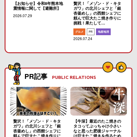
【お知らせ】令和8年熊本地
贅沢！「メゾン・ド・キタ
震情報に関して【避難所】
ガワ」の北川シェフと「銀
杏釜めし」の西館シェフに
2026.07.29
頼んで巨大たこ焼き作りに
挑戦！果たして…
グルメ
PR
地産地消
2026.07.24
PR記事
PUBLIC RELATIONS
贅沢！「メゾン・ド・キタ
【牛深】最近のたこ焼きの
ガワ」の北川シェフと「銀
タコってぶっちゃけ小さい
杏釜めし」の西館シェフに
なと思った肥後ジャーナル
頼んで巨大たこ焼き作りに
は巨大たこ焼きを作るため