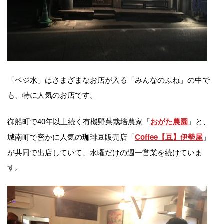
「ベジ水」はさまざまなお店が入る「みんなのふね」の中で
も、特に人気のお店です。
御船町で40年以上続く有機野菜栽培農家「
」と、
おがた農園
城南町で密かに人気の珈琲豆販売店「
」
Coffee【豆】伊勢屋
が共同で出店していて、水曜だけの週一営業を続けていま
す。