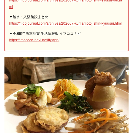
ml
▼給水・入浴施設まとめ
https://higojournal.com/archives/202607-kumamotojishin-kyuusui.html
▼令和8年熊本地震 生活情報板 イマココナビ
https://imacoco-navi.netlify.app/