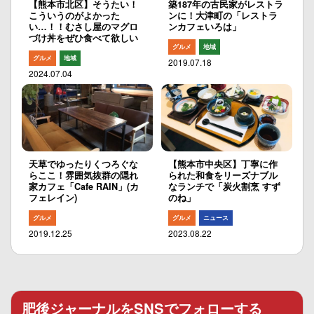
【熊本市北区】そうたい！
築187年の古民家がレストラ
こういうのがよかった
ンに！大津町の「レストラ
い…！！むさし屋のマグロ
ンカフェいろは」
づけ丼をぜひ食べて欲しい
グルメ
地域
グルメ
地域
2019.07.18
2024.07.04
天草でゆったりくつろぐな
【熊本市中央区】丁寧に作
らここ！雰囲気抜群の隠れ
られた和食をリーズナブル
家カフェ「Cafe RAIN」(カ
なランチで「炭火割烹 すず
フェレイン)
のね」
グルメ
グルメ
ニュース
2019.12.25
2023.08.22
肥後ジャーナルをSNSでフォローする