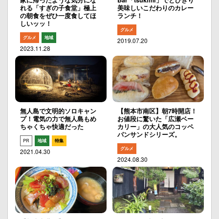
れる「すぎの子食堂」極上
美味しいこだわりのカレー
の朝食をぜひ一度食してほ
ランチ！
しいッッ！
グルメ
グルメ
地域
2019.07.20
2023.11.28
無人島で文明的ソロキャン
【熊本市南区】朝7時開店！
プ！電気の力で無人島もめ
お値段に驚いた「広瀬ベー
ちゃくちゃ快適だった
カリー」の大人気のコッペ
パンサンドシリーズ。
PR
地域
特集
グルメ
2021.04.30
2024.08.30