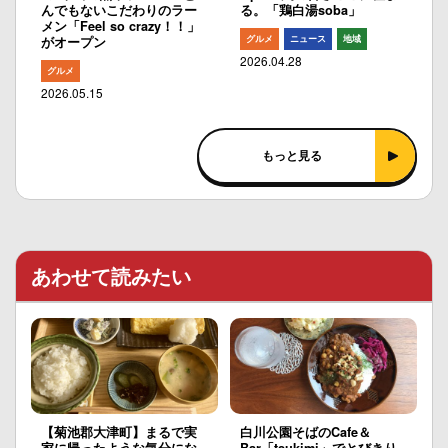
んでもないこだわりのラー
る。「鶏白湯soba」
メン「Feel so crazy！！」
グルメ
ニュース
地域
がオープン
2026.04.28
グルメ
2026.05.15
もっと見る
あわせて読みたい
【菊池郡大津町】まるで実
白川公園そばのCafe＆
家に帰ったような気分にな
Bar「tsukimi」でとびきり