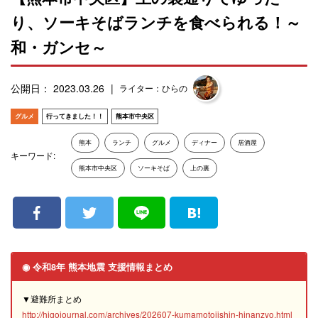
り、ソーキそばランチを食べられる！～
和・ガンセ～
公開日： 2023.03.26
ライター：ひらの
グルメ
行ってきました！！
熊本市中央区
熊本
ランチ
グルメ
ディナー
居酒屋
キーワード:
熊本市中央区
ソーキそば
上の裏
◉ 令和8年 熊本地震 支援情報まとめ
▼避難所まとめ
http://higojournal.com/archives/202607-kumamotojishin-hinanzyo.html