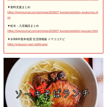
▼食料支援まとめ
https://higojournal.com/archives/202607-kumamotojishin-syokuryou.ht
ml
▼給水・入浴施設まとめ
https://higojournal.com/archives/202607-kumamotojishin-kyuusui.html
▼令和8年熊本地震 生活情報板 イマココナビ
https://imacoco-navi.netlify.app/