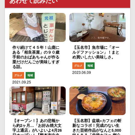
あわせて読みたい
作り続けて４５年！山鹿に
【玉名市】魚市場に「オー
ある「相良茶屋」の９０歳
ルドファッション」！まと
手前のおばあちゃんが作る
め買いしたい美味しさ。
栗だけだんごが美味しすぎ
グルメ
地域
る話。
2023.06.09
グルメ
地域
2021.09.25
【オープン！】あの悲報か
【玉名郡】盆栽×カフェの斬
ら約2ヶ月…「お好み焼大文
新なコラボ！完成のない生
字上通店」がいよいよ4月26
きた芸術作品がなんと5,000
日オープン！【熊本市中央
鉢もある「盆栽カフェ 樹心