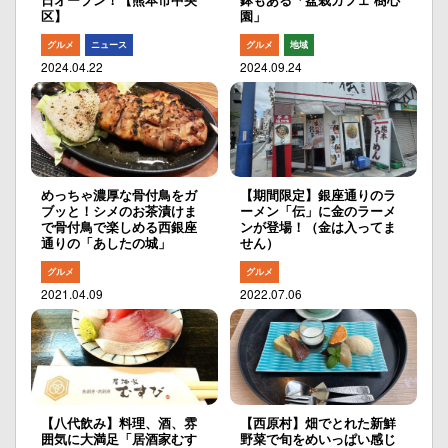
区】
園」
グルメ
ニュース
グルメ
地域
2024.04.22
2024.09.24
めっちゃ濃厚な骨付鳥をガ
【期間限定】銀座通りのラ
ブッと！シメのお茶漬けま
ーメン「伝」に金のラーメ
で骨付鳥で楽しめる西銀座
ンが登場！（金は入ってま
通りの「あしたの城」
せん）
グルメ
グルメ
2021.04.09
2022.07.06
【八代飲み】料理、酒、雰
【西原村】畑でとれた新鮮
囲気に大満足「居酒家むす
野菜で旬をめいっぱい感じ