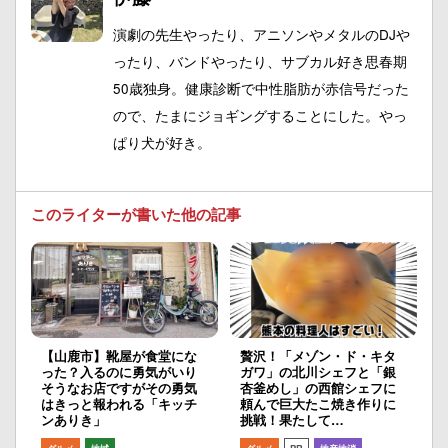
演劇の先生やったり、アニソンやメタルのDJや
ったり、バンドやったり、サブカル好き思春期
50歳独身。健康診断で中性脂肪が赤信号だった
ので、たまにジョギングすることにした。やっ
ぱり犬が好き。
このライターが書いた他の記事
【山鹿市】靴屋が食堂にな
贅沢！「メゾン・ド・キタ
った？入るのに勇気がいり
ガワ」の北川シェフと「銀
そうなお店ですがその勇気
杏釜めし」の西館シェフに
はきっと報われる「キッチ
頼んで巨大たこ焼き作りに
ンありき」
挑戦！果たして…