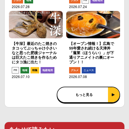
グルメ
地域
グルメ
PR
地産地消
2026.07.28
2026.07.24
【牛深】最近のたこ焼きの
【オープン情報！】広島で
タコってぶっちゃけ小さい
55年愛され続ける天津丼
なと思った肥後ジャーナル
「蓬莱（ほうらい）」が下
は巨大たこ焼きを作るため
通りアニメイトの裏にオー
にタコ漁に出た！
プン！！
PR
地域
特集
地産地消
グルメ
ニュース
2026.07.10
2026.07.08
もっと見る