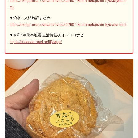
https://higojournal.com/archives/202607-kumamotojishin-syokuryou.ht
ml
▼給水・入浴施設まとめ
https://higojournal.com/archives/202607-kumamotojishin-kyuusui.html
▼令和8年熊本地震 生活情報板 イマココナビ
https://imacoco-navi.netlify.app/