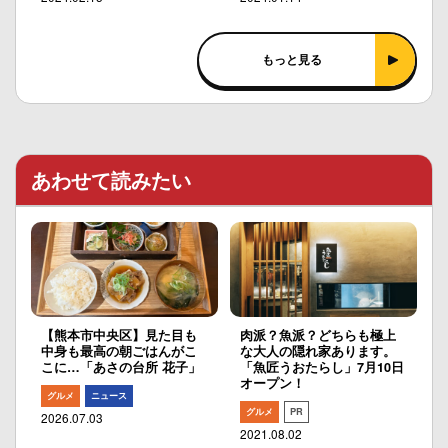
もっと見る
あわせて読みたい
【熊本市中央区】見た目も
肉派？魚派？どちらも極上
中身も最高の朝ごはんがこ
な大人の隠れ家あります。
こに…「あさの台所 花子」
「魚匠うおたらし」7月10日
オープン！
グルメ
ニュース
グルメ
PR
2026.07.03
2021.08.02