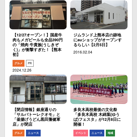
【12/27オープン！】国産牛
ジムランド上熊本店の跡地
肉もメガビールも全品390円
にauショップがオープンす
の「焼肉 牛貴族(うしきぞ
るらしい【2月5日】
く)」が衝撃すぎた！【熊本
2016.02.04
初】
グルメ
PR
2024.12.26
【閉店情報】銀座通りの
多良木高校最後の文化祭
「サルバトーレクオモ」と
「多良木高校 木綿葉(ゆう
「釜揚げうどん黒田藩健軍
ば)フェスタ」が12月8日に
店」が閉店
開催！
グルメ
ニュース
イベント
ニュース
地域