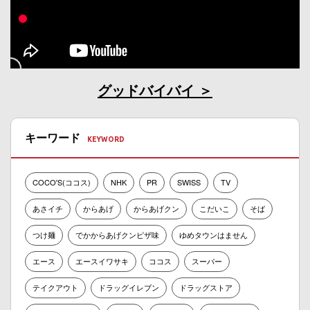
グッドバイバイ
キーワード
COCO'S(ココス)
NHK
PR
SWISS
TV
あさイチ
からあげ
からあげクン
こだいこ
そば
つけ麺
でかからあげクンピザ味
ゆめタウンはません
エース
エースイワサキ
ココス
スーパー
テイクアウト
ドラッグイレブン
ドラッグストア