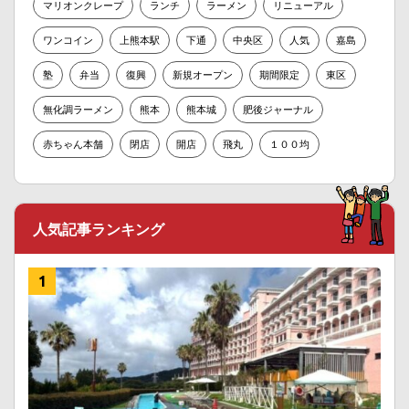
マリオンクレープ
ランチ
ラーメン
リニューアル
ワンコイン
上熊本駅
下通
中央区
人気
嘉島
塾
弁当
復興
新規オープン
期間限定
東区
無化調ラーメン
熊本
熊本城
肥後ジャーナル
赤ちゃん本舗
閉店
開店
飛丸
１００均
人気記事ランキング