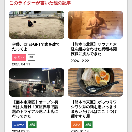
このライターが書いた他の記事
伊藤、Chat-GPTで家を建て
【熊本市北区】サウナとお
たってよ
経を組み合わせた異種格闘
技戦に挑んできた
イベント
PR
2024.12.22
2025.04.11
【熊本市東区】オープン初
【熊本市東区】がっつりワ
日は大混雑！東区界隈で話
シワシ系の麺を思いっきり
題のトライアル尾ノ上店に
喰らいたければここ！つけ
行ってきた
麺すすり屋
ニュース
地域
グルメ
地域
2024.02.15
2024.01.14