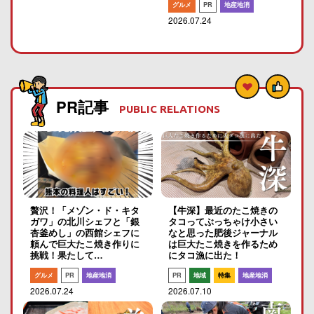
グルメ
PR
地産地消
2026.07.24
PR記事
PUBLIC RELATIONS
贅沢！「メゾン・ド・キタ
【牛深】最近のたこ焼きの
ガワ」の北川シェフと「銀
タコってぶっちゃけ小さい
杏釜めし」の西館シェフに
なと思った肥後ジャーナル
頼んで巨大たこ焼き作りに
は巨大たこ焼きを作るため
挑戦！果たして…
にタコ漁に出た！
グルメ
PR
地産地消
PR
地域
特集
地産地消
2026.07.24
2026.07.10