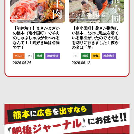
【初体験！】まさかまさか
【南小国町】暑さが鬱陶し
の熊本（南小国町）で羊肉
い熊本…なのに毛皮を着て
のしゃぶしゃぶが食べれる
いる集団がいたのでその毛
なんて！！肉好き民は必読
を刈りに行きました！彼ら
です！
の名は「羊」
グルメ
PR
地域
地産地消
PR
地域
特集
地産地消
2026.06.26
2026.06.12