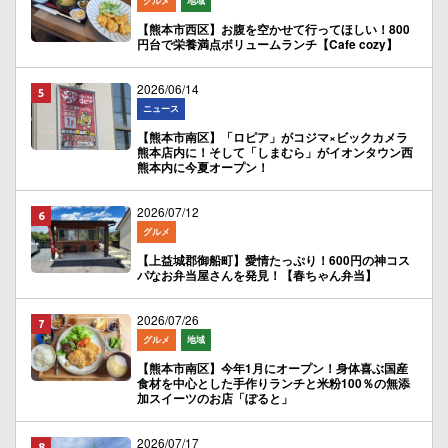
グルメ
地域
【熊本市西区】お腹を空かせて行ってほしい！800
円台で栄養満点ボリュームランチ【Cafe cozy】
2026/06/14
ニュース
【熊本市南区】「ロピア」がコジマ×ビックカメラ
熊本店内に！そして「しまむら」がイオンタウン西
熊本内に今夏オープン！
2026/07/12
グルメ
【上益城郡御船町】愛情たっぷり！600円の神コス
パなお弁当屋さんを発見！【春ちゃん弁当】
2026/07/26
グルメ
地域
【熊本市南区】今年1月にオープン！身体喜ぶ国産
食材を中心とした手作りランチと米粉100％の無添
加スイーツのお店「ぽると」
2026/07/17