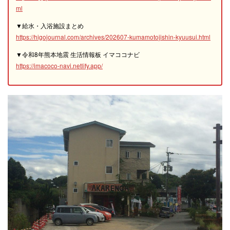
ml
▼給水・入浴施設まとめ
https://higojournal.com/archives/202607-kumamotojishin-kyuusui.html
▼令和8年熊本地震 生活情報板 イマココナビ
https://imacoco-navi.netlify.app/