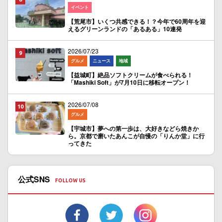
イベント
【荒尾市】いくつ共感できる！？今年で60周年を迎
えるグリーンランドの「あるある」10連発
2026/07/23
グルメ
ニュース
地域
【益城町】絶品ソフトクリームが食べられる！
「Mashiki Soft」が7月10日に移転オープン！
2026/07/08
グルメ
【宇城市】夢への第一歩は、大好きなどら焼きか
ら。京都で磨いたあんこが自慢の「りんか堂」に行
ってきた
公式SNS