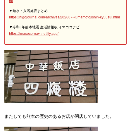
ml
▼給水・入浴施設まとめ
https://higojournal.com/archives/202607-kumamotojishin-kyuusui.html
▼令和8年熊本地震 生活情報板 イマココナビ
https://imacoco-navi.netlify.app/
またしても熊本の歴史のあるお店が閉店していました。