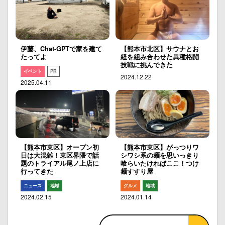
伊藤、Chat-GPTで家を建て
【熊本市北区】サウナとお
たってよ
経を組み合わせた異種格闘
技戦に挑んできた
イベント
PR
2024.12.22
2025.04.11
【熊本市東区】オープン初
【熊本市東区】がっつりワ
日は大混雑！東区界隈で話
シワシ系の麺を思いっきり
題のトライアル尾ノ上店に
喰らいたければここ！つけ
行ってきた
麺すすり屋
ニュース
地域
グルメ
地域
2024.02.15
2024.01.14