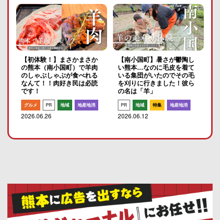
【初体験！】まさかまさか
【南小国町】暑さが鬱陶し
の熊本（南小国町）で羊肉
い熊本…なのに毛皮を着て
のしゃぶしゃぶが食べれる
いる集団がいたのでその毛
なんて！！肉好き民は必読
を刈りに行きました！彼ら
です！
の名は「羊」
グルメ
PR
地域
地産地消
PR
地域
特集
地産地消
2026.06.26
2026.06.12