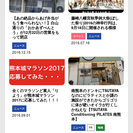
【あの絶品からあげ弁当が
藤崎八幡宮秋季例大祭(ぼし
もう食べられない！】白山
た祭り)2016の神幸行列は、
通りの「おかあずべんと
9月18日に開催される模様
う」が12月22日の営業をも
イベント
ニュース
って閉店
2016.07.16
ニュース
2016.12.15
全くのマラソンど素人「り
南熊本のドンキにTSUTAYA
よう」が熊本城マラソン
なのにピラティスとか謎の
2017に応募してみた！！！
施設ができたからゴリゴリ
に体が硬いオイラが行くし
ニュース
かねえな【TSUTAYA
Conditioning PILATES 南熊
2016.09.01
本】
ニュース
PR
地域