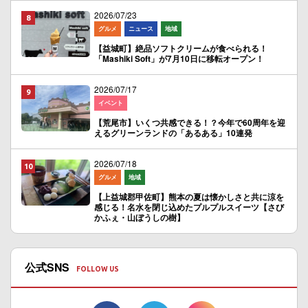
2026/07/23
グルメ
ニュース
地域
【益城町】絶品ソフトクリームが食べられる！
「Mashiki Soft」が7月10日に移転オープン！
2026/07/17
イベント
【荒尾市】いくつ共感できる！？今年で60周年を迎
えるグリーンランドの「あるある」10連発
2026/07/18
グルメ
地域
【上益城郡甲佐町】熊本の夏は懐かしさと共に涼を
感じる！名水を閉じ込めたプルプルスイーツ【さび
かふぇ・山ぼうしの樹】
公式SNS