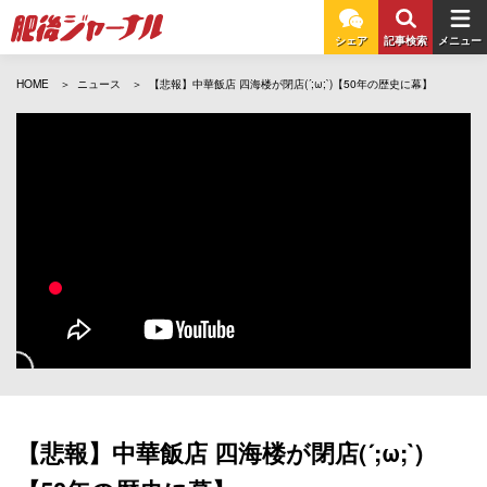
シェア
記事検索
メニュー
HOME
ニュース
【悲報】中華飯店 四海楼が閉店(´;ω;`)【50年の歴史に幕】
【悲報】中華飯店 四海楼が閉店(´;ω;`)