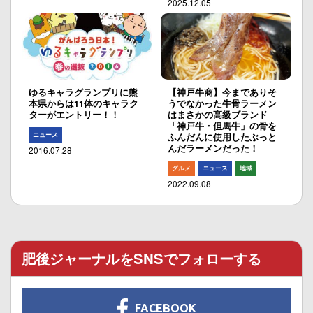
2025.12.05
ゆるキャラグランプリに熊
【神戸牛商】今までありそ
本県からは11体のキャラク
うでなかった牛骨ラーメン
ターがエントリー！！
はまさかの高級ブランド
「神戸牛・但馬牛」の骨を
ニュース
ふんだんに使用したぶっと
んだラーメンだった！
2016.07.28
グルメ
ニュース
地域
2022.09.08
肥後ジャーナルをSNSでフォローする
FACEBOOK