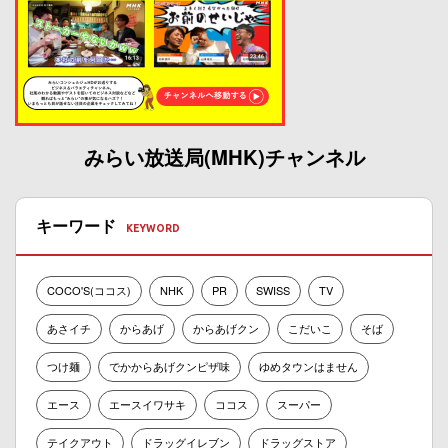
みらい放送局(MHK)チャンネル
キーワード
COCO'S(ココス)
NHK
PR
SWISS
TV
あさイチ
からあげ
からあげクン
こだいこ
そば
つけ麺
でかからあげクンピザ味
ゆめタウンはません
エース
エースイワサキ
ココス
スーパー
テイクアウト
ドラッグイレブン
ドラッグストア