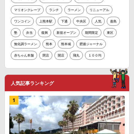
マリオンクレープ
ランチ
ラーメン
リニューアル
ワンコイン
上熊本駅
下通
中央区
人気
嘉島
塾
弁当
復興
新規オープン
期間限定
東区
無化調ラーメン
熊本
熊本城
肥後ジャーナル
赤ちゃん本舗
閉店
開店
飛丸
１００均
人気記事ランキング