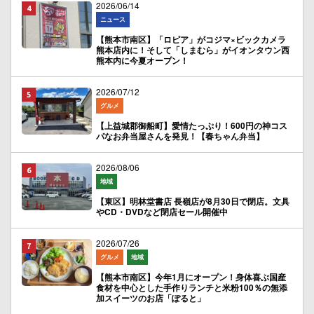
2026/06/14
ニュース
【熊本市南区】「ロピア」がコジマ×ビックカメラ
熊本店内に！そして「しまむら」がイオンタウン西
熊本内に今夏オープン！
2026/07/12
グルメ
【上益城郡御船町】愛情たっぷり！600円の神コス
パなお弁当屋さんを発見！【春ちゃん弁当】
2026/08/06
地域
【東区】明林堂書店 長嶺店が8月30日で閉店。文具
やCD・DVDなど閉店セール開催中
2026/07/26
グルメ
地域
【熊本市南区】今年1月にオープン！身体喜ぶ国産
食材を中心とした手作りランチと米粉100％の無添
加スイーツのお店「ぽると」