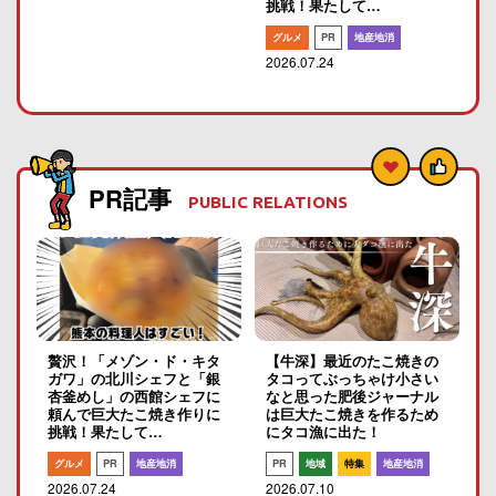
挑戦！果たして…
グルメ
PR
地産地消
2026.07.24
PR記事
PUBLIC RELATIONS
贅沢！「メゾン・ド・キタ
【牛深】最近のたこ焼きの
ガワ」の北川シェフと「銀
タコってぶっちゃけ小さい
杏釜めし」の西館シェフに
なと思った肥後ジャーナル
頼んで巨大たこ焼き作りに
は巨大たこ焼きを作るため
挑戦！果たして…
にタコ漁に出た！
グルメ
PR
地産地消
PR
地域
特集
地産地消
2026.07.24
2026.07.10