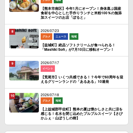
【熊本市南区】今年1月にオープン！身体喜ぶ国産
食材を中心とした手作りランチと米粉100％の無添
加スイーツのお店「ぽると」
2026/07/23
グルメ
ニュース
地域
【益城町】絶品ソフトクリームが食べられる！
「Mashiki Soft」が7月10日に移転オープン！
2026/07/17
イベント
【荒尾市】いくつ共感できる！？今年で60周年を迎
えるグリーンランドの「あるある」10連発
2026/07/18
グルメ
地域
【上益城郡甲佐町】熊本の夏は懐かしさと共に涼を
感じる！名水を閉じ込めたプルプルスイーツ【さび
かふぇ・山ぼうしの樹】