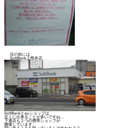
目の前には
SoftBank上熊本店
SoftBankとauショップは
近くに出来ることが多いですね…
下通店も２つの携帯ショップが
隣接しています。
競い合うことを
狙っているんですかね？？