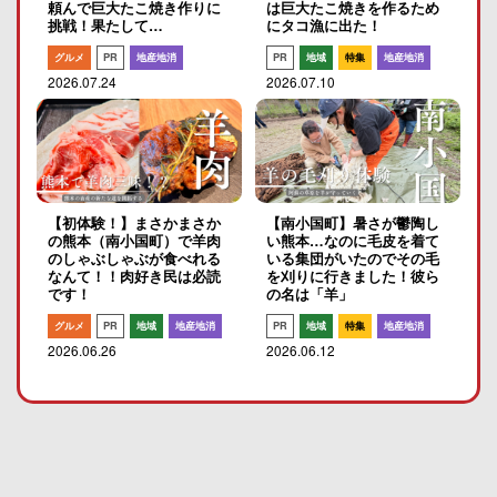
頼んで巨大たこ焼き作りに
は巨大たこ焼きを作るため
挑戦！果たして…
にタコ漁に出た！
グルメ
PR
地産地消
PR
地域
特集
地産地消
2026.07.24
2026.07.10
【初体験！】まさかまさか
【南小国町】暑さが鬱陶し
の熊本（南小国町）で羊肉
い熊本…なのに毛皮を着て
のしゃぶしゃぶが食べれる
いる集団がいたのでその毛
なんて！！肉好き民は必読
を刈りに行きました！彼ら
です！
の名は「羊」
グルメ
PR
地域
地産地消
PR
地域
特集
地産地消
2026.06.26
2026.06.12