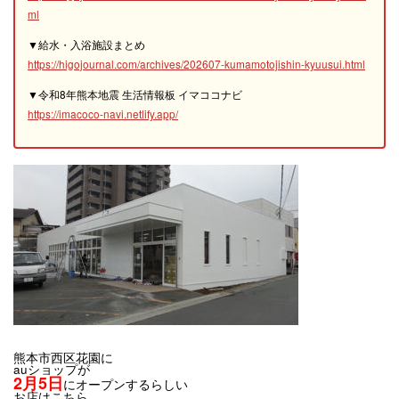
ml
▼給水・入浴施設まとめ
https://higojournal.com/archives/202607-kumamotojishin-kyuusui.html
▼令和8年熊本地震 生活情報板 イマココナビ
https://imacoco-navi.netlify.app/
熊本市西区花園に
auショップが
2月5日
にオープンするらしい
お店はこちら