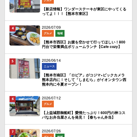
グルメ
【新店情報】ワンダーステーキが東区にやってくる
ってよ！！！【熊本市東区】
2026/07/09
グルメ
地域
【熊本市西区】お腹を空かせて行ってほしい！800
円台で栄養満点ボリュームランチ【Cafe cozy】
2026/06/14
ニュース
【熊本市南区】「ロピア」がコジマ×ビックカメラ
熊本店内に！そして「しまむら」がイオンタウン西
熊本内に今夏オープン！
2026/07/12
グルメ
【上益城郡御船町】愛情たっぷり！600円の神コス
パなお弁当屋さんを発見！【春ちゃん弁当】
2026/07/26
グルメ
地域