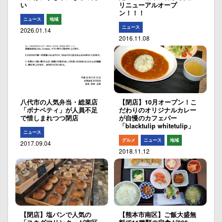
い
リニューアルオープ
ン！！！
ニュース
地域
ニュース
2026.01.14
2016.11.08
八代市の人気弁当・総菜店
【閉店】10月オープン！こ
「ボナペティ」が人員不足
だわりのオリジナルカレー
で惜しまれつつ閉店
が自慢のカフェバー
「blacktulip whitetulip」
ニュース
グルメ
ニュース
地域
2017.09.04
2018.11.12
【閉店】塩パンで人気の
【熊本市南区】ご飯大盛無