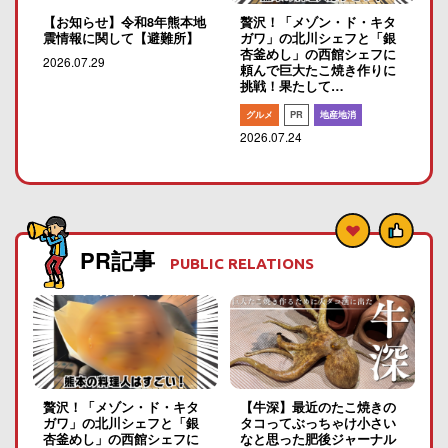
【お知らせ】令和8年熊本地
贅沢！「メゾン・ド・キタ
震情報に関して【避難所】
ガワ」の北川シェフと「銀
杏釜めし」の西館シェフに
2026.07.29
頼んで巨大たこ焼き作りに
挑戦！果たして…
グルメ
PR
地産地消
2026.07.24
PR記事
PUBLIC RELATIONS
贅沢！「メゾン・ド・キタ
【牛深】最近のたこ焼きの
ガワ」の北川シェフと「銀
タコってぶっちゃけ小さい
杏釜めし」の西館シェフに
なと思った肥後ジャーナル