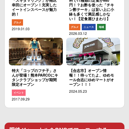
「スキダマリンク」が南区
料で11種類の定食が980
幸田にオープン！充実した
円！？お酢を使った「チキ
イートインスペースが魅力
ン酢テーキ」は旨い上に小
的！
鉢も多くて満足感しかな
い！【定食屋ひまわり】
グルメ
グルメ
ニュース
地域
2019.01.03
2026.03.12
特大「コップのフチ子」さ
【合志市】オープン情
んが登場！熊本PARCOにキ
報！！待ってたよ、ゆめモ
タンクラブショップが期間
ール合志にゆめマートがオ
限定オープン
ープン！！！
2024.05.23
イベント
2017.09.29