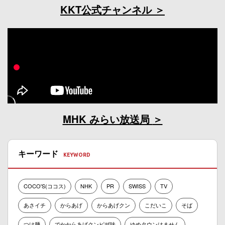
KKT公式チャンネル
MHK みらい放送局
キーワード
COCO'S(ココス)
NHK
PR
SWISS
TV
あさイチ
からあげ
からあげクン
こだいこ
そば
つけ麺
でかからあげクンピザ味
ゆめタウンはません