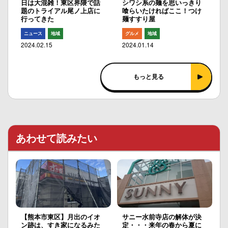
日は大混雑！東区界隈で話
シワシ系の麺を思いっきり
題のトライアル尾ノ上店に
喰らいたければここ！つけ
行ってきた
麺すすり屋
ニュース
地域
グルメ
地域
2024.02.15
2024.01.14
もっと見る
あわせて読みたい
【熊本市東区】月出のイオ
サニー水前寺店の解体が決
ン跡は、すき家になるみた
定・・・来年の春から夏に