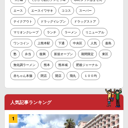
エース
エースイワサキ
ココス
スーパー
テイクアウト
ドラッグイレブン
ドラッグストア
マリオンクレープ
ランチ
ラーメン
リニューアル
ワンコイン
上熊本駅
下通
中央区
人気
嘉島
塾
弁当
復興
新規オープン
期間限定
東区
無化調ラーメン
熊本
熊本城
肥後ジャーナル
赤ちゃん本舗
閉店
開店
飛丸
１００均
人気記事ランキング