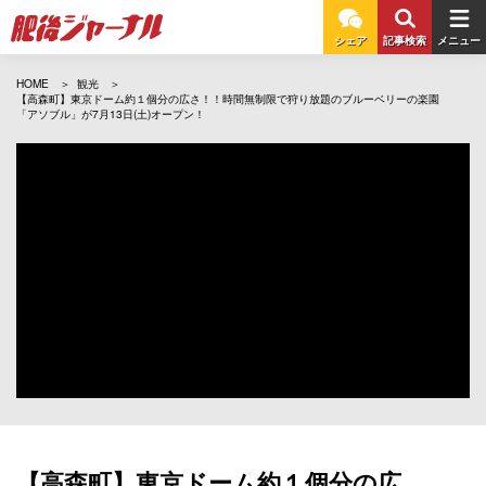
シェア
記事検索
メニュー
HOME
観光
【高森町】東京ドーム約１個分の広さ！！時間無制限で狩り放題のブルーベリーの楽園
「アソブル」が7月13日(土)オープン！
【高森町】東京ドーム約１個分の広