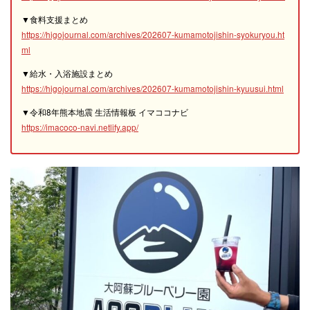
▼食料支援まとめ
https://higojournal.com/archives/202607-kumamotojishin-syokuryou.ht
ml
▼給水・入浴施設まとめ
https://higojournal.com/archives/202607-kumamotojishin-kyuusui.html
▼令和8年熊本地震 生活情報板 イマココナビ
https://imacoco-navi.netlify.app/