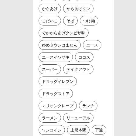
からあげ
からあげクン
こだいこ
そば
つけ麺
でかからあげクンピザ味
ゆめタウンはません
エース
エースイワサキ
ココス
スーパー
テイクアウト
ドラッグイレブン
ドラッグストア
マリオンクレープ
ランチ
ラーメン
リニューアル
ワンコイン
上熊本駅
下通