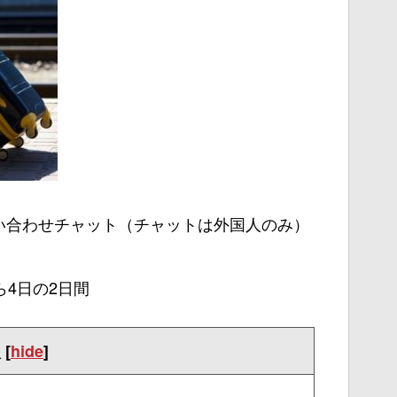
い合わせチャット（チャットは外国人のみ）
ら4日の2日間
次
[
hide
]