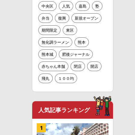
中央区
人気
嘉島
塾
弁当
復興
新規オープン
期間限定
東区
無化調ラーメン
熊本
熊本城
肥後ジャーナル
赤ちゃん本舗
閉店
開店
飛丸
１００均
人気記事ランキング