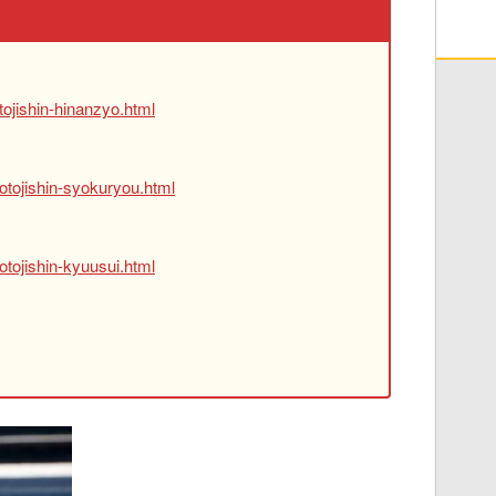
ojishin-hinanzyo.html
otojishin-syokuryou.html
tojishin-kyuusui.html