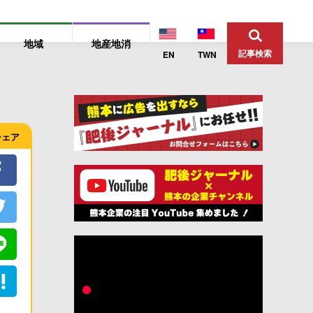
地域
地産地消
記事検索
EN
TWN
シェア