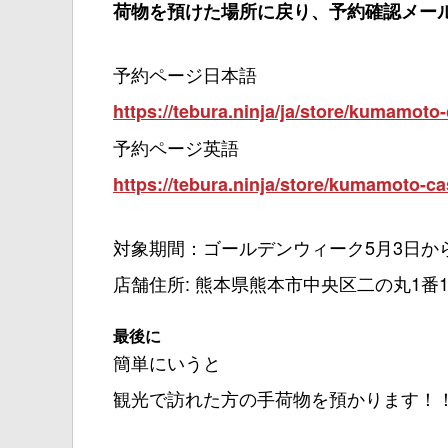
荷物を預けた場所に戻り、予約確認メー
予約ページ日本語
https://tebura.ninja/ja/store/kumamoto-
予約ページ英語
https://tebura.ninja/store/kumamoto-ca
対象期間：ゴールデンウィーク5月3日か
店舗住所: 熊本県熊本市中央区二の丸1番1
最後に
簡単にいうと
観光で訪れた方の手荷物を預かります！