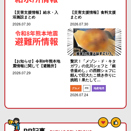
【災害支援情報】給水・入
【災害支援情報】食料支援
浴施設まとめ
まとめ
2026.07.30
2026.07.30
【お知らせ】令和8年熊本地
贅沢！「メゾン・ド・キタ
震情報に関して【避難所】
ガワ」の北川シェフと「銀
杏釜めし」の西館シェフに
2026.07.29
頼んで巨大たこ焼き作りに
挑戦！果たして…
グルメ
PR
地産地消
2026.07.24
PR記事