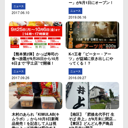
ー」が6月1日にオープン！
ニュース
ニュース
2017.06.10
2019.06.16
【熊本第2弾】かっぱ寿司の
K-1王者「ピーター・アー
食べ放題が9月25日から10月
ツ」が益城に炊き出しにや
6日まで“宇土店”で開催！
ってくる！？
ニュース
ニュース
2017.09.26
2016.09.27
木村のあられ「KIMULAB(キ
【南区】「肥後名代手打 生
ムラボ）」から10月3日新商
そば 井上」が9月末に閉店…
品発売！を記念して人は視
【東区】どんどん亭戸島店
覚によって味覚は変化する
が8月末に閉店…