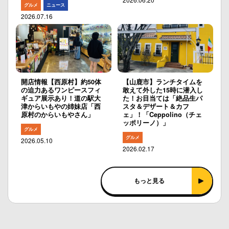
グルメ
ニュース
2026.07.16
開店情報【西原村】約50体
【山鹿市】ランチタイムを
の迫力あるワンピースフィ
敢えて外した15時に潜入し
ギュア展示あり！道の駅大
た！お目当ては「絶品生パ
津からいもやの姉妹店「西
スタ＆デザート＆カフ
原村のからいもやさん」
ェ」！「Ceppolino（チェ
ッポリーノ）」
グルメ
グルメ
2026.05.10
2026.02.17
もっと見る