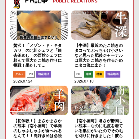
PUBLIC RELATIONS
贅沢！「メゾン・ド・キタ
【牛深】最近のたこ焼きの
ガワ」の北川シェフと「銀
タコってぶっちゃけ小さい
杏釜めし」の西館シェフに
なと思った肥後ジャーナル
頼んで巨大たこ焼き作りに
は巨大たこ焼きを作るため
挑戦！果たして…
にタコ漁に出た！
グルメ
PR
地産地消
PR
地域
特集
地産地消
2026.07.24
2026.07.10
【初体験！】まさかまさか
【南小国町】暑さが鬱陶し
の熊本（南小国町）で羊肉
い熊本…なのに毛皮を着て
のしゃぶしゃぶが食べれる
いる集団がいたのでその毛
なんて！！肉好き民は必読
を刈りに行きました！彼ら