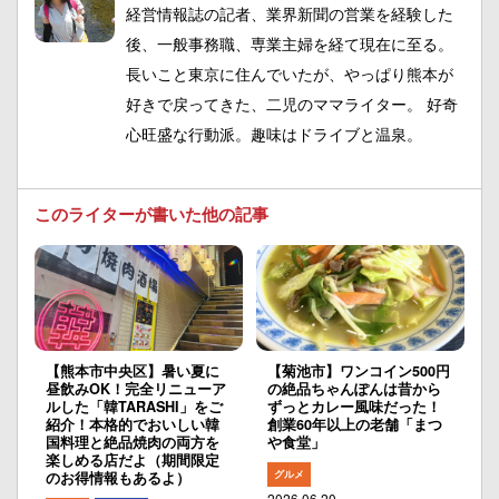
経営情報誌の記者、業界新聞の営業を経験した
後、一般事務職、専業主婦を経て現在に至る。
長いこと東京に住んでいたが、やっぱり熊本が
好きで戻ってきた、二児のママライター。 好奇
心旺盛な行動派。趣味はドライブと温泉。
このライターが書いた他の記事
【熊本市中央区】暑い夏に
【菊池市】ワンコイン500円
昼飲みOK！完全リニューア
の絶品ちゃんぽんは昔から
ルした「韓TARASHI」をご
ずっとカレー風味だった！
紹介！本格的でおいしい韓
創業60年以上の老舗「まつ
国料理と絶品焼肉の両方を
や食堂」
楽しめる店だよ（期間限定
グルメ
のお得情報もあるよ）
2026.06.20