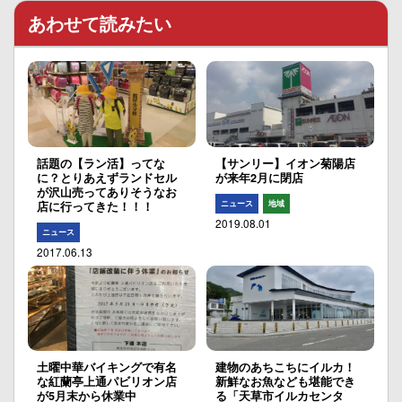
あわせて読みたい
話題の【ラン活】ってな
【サンリー】イオン菊陽店
に？とりあえずランドセル
が来年2月に閉店
が沢山売ってありそうなお
ニュース
地域
店に行ってきた！！！
2019.08.01
ニュース
2017.06.13
土曜中華バイキングで有名
建物のあちこちにイルカ！
な紅蘭亭上通パビリオン店
新鮮なお魚なども堪能でき
が5月末から休業中
る「天草市イルカセンタ