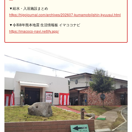
▼給水・入浴施設まとめ
https://higojournal.com/archives/202607-kumamotojishin-kyuusui.html
▼令和8年熊本地震 生活情報板 イマココナビ
https://imacoco-navi.netlify.app/