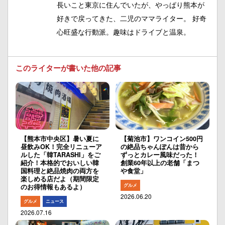
長いこと東京に住んでいたが、やっぱり熊本が
好きで戻ってきた、二児のママライター。 好奇
心旺盛な行動派。趣味はドライブと温泉。
このライターが書いた他の記事
【熊本市中央区】暑い夏に
【菊池市】ワンコイン500円
昼飲みOK！完全リニューア
の絶品ちゃんぽんは昔から
ルした「韓TARASHI」をご
ずっとカレー風味だった！
紹介！本格的でおいしい韓
創業60年以上の老舗「まつ
国料理と絶品焼肉の両方を
や食堂」
楽しめる店だよ（期間限定
グルメ
のお得情報もあるよ）
2026.06.20
グルメ
ニュース
2026.07.16