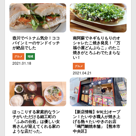
壺川でベトナム気分！ココ
南阿蘇でネギもりもりのオ
バインミーのサンドイッチ
シャレたこ焼き発見！「万
が絶品でした
福小屋どんぶらこ」のたこ
焼きがとろふわでたまらな
グルメ
地域
い！
2021.01.18
グルメ
2021.04.21
ほっこりする家庭的なラン
【新店情報】9/9(土)オープ
チがいただける細工町の
ン！たいやき職人が焼き上
「ふみの台処」は優しい女
げる熱々たいやきのお店
将さんが迎えてくれる家の
「鳴門鯛焼本舗」【熊本市
ような店だった。
中央区】