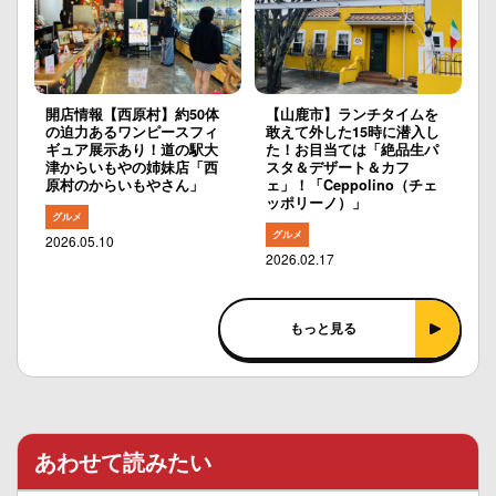
開店情報【西原村】約50体
【山鹿市】ランチタイムを
の迫力あるワンピースフィ
敢えて外した15時に潜入し
ギュア展示あり！道の駅大
た！お目当ては「絶品生パ
津からいもやの姉妹店「西
スタ＆デザート＆カフ
原村のからいもやさん」
ェ」！「Ceppolino（チェ
ッポリーノ）」
グルメ
グルメ
2026.05.10
2026.02.17
もっと見る
あわせて読みたい