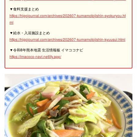
▼食料支援まとめ
https://higojournal.com/archives/202607-kumamotojishin-syokuryou.ht
ml
▼給水・入浴施設まとめ
https://higojournal.com/archives/202607-kumamotojishin-kyuusui.html
▼令和8年熊本地震 生活情報板 イマココナビ
https://imacoco-navi.netlify.app/