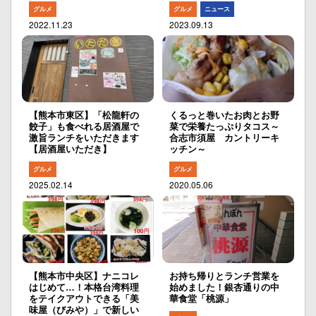
グルメ
グルメ
ニュース
2022.11.23
2023.09.13
【熊本市東区】「松龍軒の
くるっと巻いたお肉とお野
餃子」も食べれる居酒屋で
菜で栄養たっぷりタコス～
激旨ランチをいただきます
合志市須屋 カントリーキ
【居酒屋いただき】
ッチン～
グルメ
グルメ
2025.02.14
2020.05.06
【熊本市中央区】ナニコレ
お持ち帰りとランチ営業を
はじめて…！本格台湾料理
始めました！銀杏通りの中
をテイクアウトできる「美
華食堂「桃源」
味屋（びみや）」で新しい