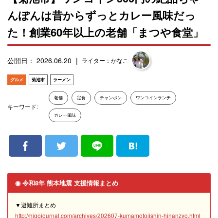
んぽんは昔からずっとカレー風味だっ
た！創業60年以上の老舗「まつや食堂」
公開日： 2026.06.20
ライター：かなこ
グルメ
菊池市
ラーメン
老舗
定食
チャンポン
ワンコインランチ
キーワード:
カレー風味
◉ 令和8年 熊本地震 支援情報まとめ
▼避難所まとめ
http://higojournal.com/archives/202607-kumamotojishin-hinanzyo.html