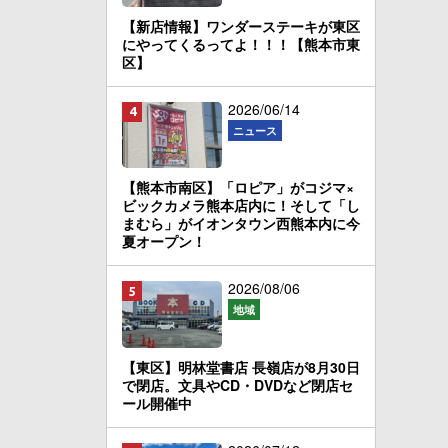
【新店情報】ワンダーステーキが東区
にやってくるってよ！！！【熊本市東
区】
2026/06/14
ニュース
【熊本市南区】「ロピア」がコジマ×
ビックカメラ熊本店内に！そして「し
まむら」がイオンタウン西熊本内に今
夏オープン！
2026/08/06
地域
【東区】明林堂書店 長嶺店が8月30日
で閉店。文具やCD・DVDなど閉店セ
ール開催中