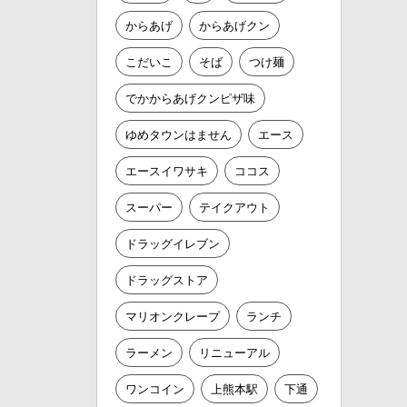
からあげ
からあげクン
こだいこ
そば
つけ麺
でかからあげクンピザ味
ゆめタウンはません
エース
エースイワサキ
ココス
スーパー
テイクアウト
ドラッグイレブン
ドラッグストア
マリオンクレープ
ランチ
ラーメン
リニューアル
ワンコイン
上熊本駅
下通