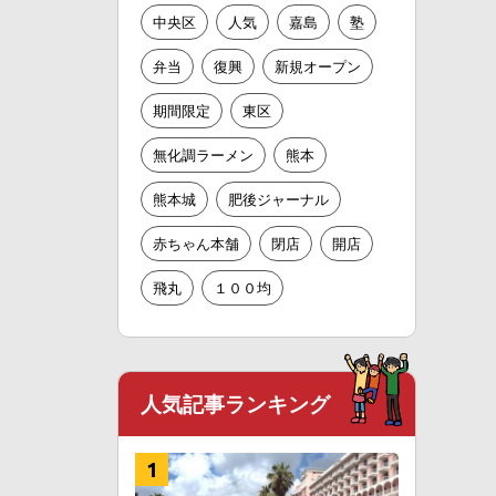
中央区
人気
嘉島
塾
弁当
復興
新規オープン
期間限定
東区
無化調ラーメン
熊本
熊本城
肥後ジャーナル
赤ちゃん本舗
閉店
開店
飛丸
１００均
人気記事ランキング