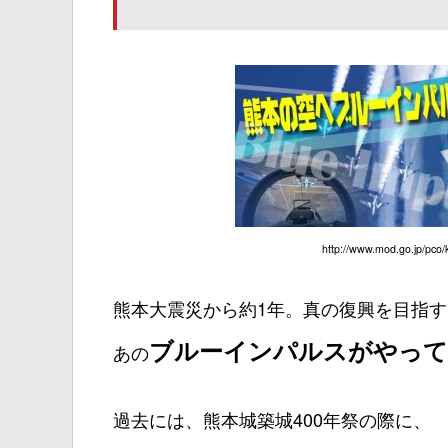
http://www.mod.go.jp/pco/
熊本大震災から約1年。真の復興を目指す
ブルーインパルスがやって
あの
過去には、熊本城築城400年祭の際に、