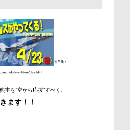
引用元：
kumamoto/event/blue/blue.html
熊本を“空から応援”すべく、
きます！！