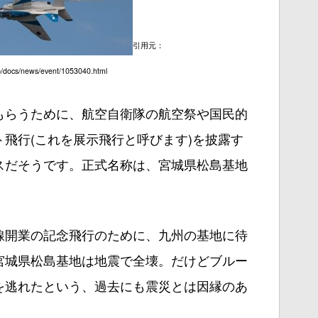
引用元：
jp/docs/news/event/1053040.html
もらうために、航空自衛隊の航空祭や国民的
飛行(これを展示飛行と呼びます)を披露す
スだそうです。正式名称は、宮城県松島基地
。
線開業の記念飛行のために、九州の基地に待
宮城県松島基地は地震で全壊。だけどブルー
を逃れたという、過去にも震災とは因縁のあ