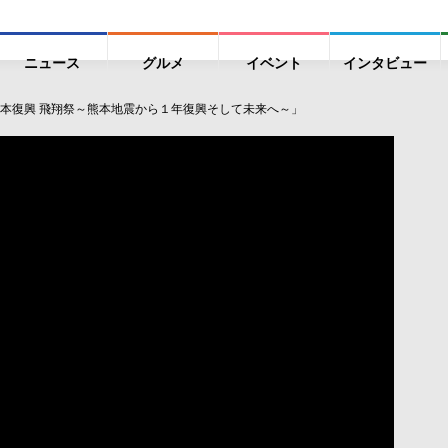
ニュース
グルメ
イベント
インタビュー
本復興 飛翔祭～熊本地震から１年復興そして未来へ～」