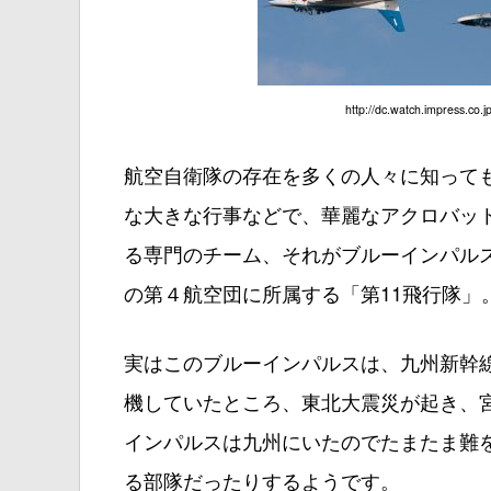
http://dc.watch.impress.co.
航空自衛隊の存在を多くの人々に知って
な大きな行事などで、華麗なアクロバット
る専門のチーム、それがブルーインパル
の第４航空団に所属する「第11飛行隊」
実はこのブルーインパルスは、九州新幹
機していたところ、東北大震災が起き、
インパルスは九州にいたのでたまたま難
る部隊だったりするようです。