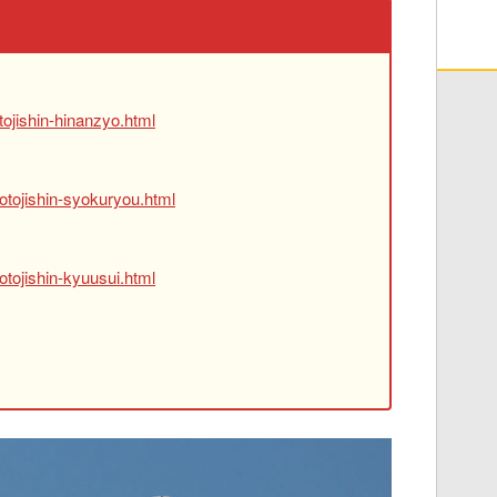
ojishin-hinanzyo.html
otojishin-syokuryou.html
tojishin-kyuusui.html