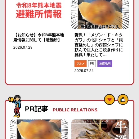
【お知らせ】令和8年熊本地
贅沢！「メゾン・ド・キタ
震情報に関して【避難所】
ガワ」の北川シェフと「銀
杏釜めし」の西館シェフに
2026.07.29
頼んで巨大たこ焼き作りに
挑戦！果たして…
グルメ
PR
地産地消
2026.07.24
PR記事
PUBLIC RELATIONS