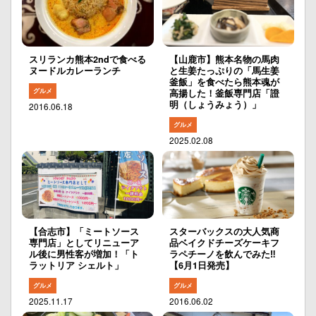
スリランカ熊本2ndで食べる
【山鹿市】熊本名物の馬肉
ヌードルカレーランチ
と生姜たっぷりの「馬生姜
釜飯」を食べたら熊本魂が
グルメ
高揚した！釜飯専門店「證
明（しょうみょう）」
2016.06.18
グルメ
2025.02.08
【合志市】「ミートソース
スターバックスの大人気商
専門店」としてリニューア
品ベイクドチーズケーキフ
ル後に男性客が増加！「ト
ラペチーノを飲んでみた‼︎
ラットリア シェルト」
【6月1日発売】
グルメ
グルメ
2025.11.17
2016.06.02