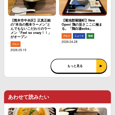
【熊本市中央区】正真正銘
【菊池郡菊陽町】New
の“本当の熊本ラーメン”と
Open! 鶏の旨さここに極ま
んでもないこだわりのラー
る。「鶏白湯soba」
メン「Feel so crazy！！」
グルメ
ニュース
地域
がオープン
2026.04.28
グルメ
2026.05.15
もっと見る
あわせて読みたい