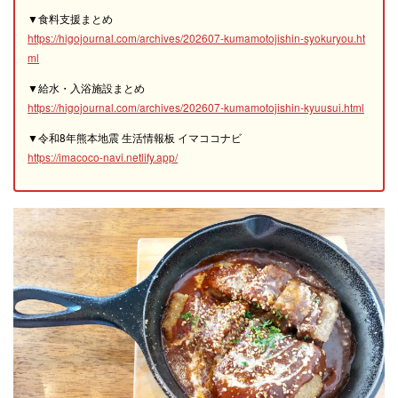
▼食料支援まとめ
https://higojournal.com/archives/202607-kumamotojishin-syokuryou.ht
ml
▼給水・入浴施設まとめ
https://higojournal.com/archives/202607-kumamotojishin-kyuusui.html
▼令和8年熊本地震 生活情報板 イマココナビ
https://imacoco-navi.netlify.app/