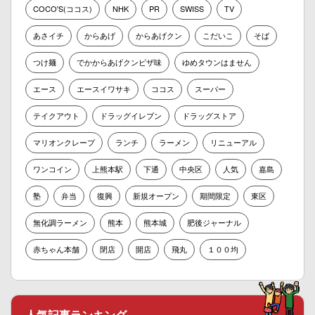
COCO'S(ココス)
NHK
PR
SWISS
TV
あさイチ
からあげ
からあげクン
こだいこ
そば
つけ麺
でかからあげクンピザ味
ゆめタウンはません
エース
エースイワサキ
ココス
スーパー
テイクアウト
ドラッグイレブン
ドラッグストア
マリオンクレープ
ランチ
ラーメン
リニューアル
ワンコイン
上熊本駅
下通
中央区
人気
嘉島
塾
弁当
復興
新規オープン
期間限定
東区
無化調ラーメン
熊本
熊本城
肥後ジャーナル
赤ちゃん本舗
閉店
開店
飛丸
１００均
人気記事ランキング