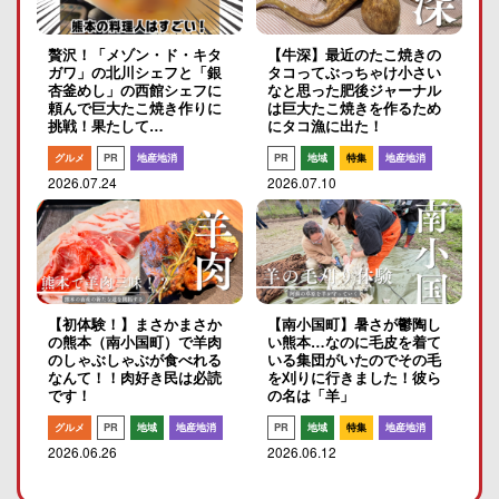
贅沢！「メゾン・ド・キタ
【牛深】最近のたこ焼きの
ガワ」の北川シェフと「銀
タコってぶっちゃけ小さい
杏釜めし」の西館シェフに
なと思った肥後ジャーナル
頼んで巨大たこ焼き作りに
は巨大たこ焼きを作るため
挑戦！果たして…
にタコ漁に出た！
グルメ
PR
地産地消
PR
地域
特集
地産地消
2026.07.24
2026.07.10
【初体験！】まさかまさか
【南小国町】暑さが鬱陶し
の熊本（南小国町）で羊肉
い熊本…なのに毛皮を着て
のしゃぶしゃぶが食べれる
いる集団がいたのでその毛
なんて！！肉好き民は必読
を刈りに行きました！彼ら
です！
の名は「羊」
グルメ
PR
地域
地産地消
PR
地域
特集
地産地消
2026.06.26
2026.06.12