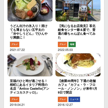
うどん出汁の氷入り！溶け
【気になるお店発見】苓北
ても薄まらない五平太の
給食センター爺＆婆で、普
「冷やしうどん」でひんや
通の爺ちゃんぽん食べてみ
り満腹に！
た
グルメ
グルメ
地域
2021.07.22
2022.05.03
至福のひと時が過ごせる！
【創業49周年】下通の老舗
桜町にあるイタリア料理の
カフェ「カフェ・ラ・フロ
名店「Antico Castello(アン
ール・ノンノン」が来年1月
ティコカステッロ)」
9日で閉店
グルメ
グルメ
ニュース
2019.04.21
2016.12.27