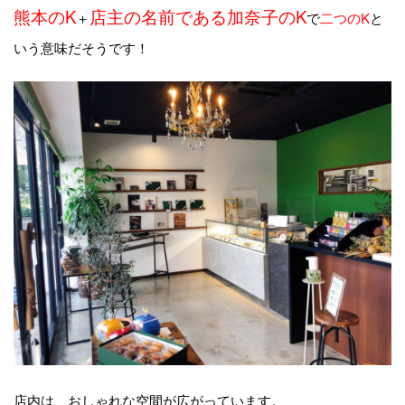
熊本のK
店主の名前である加奈子のK
＋
で
二つのK
と
いう意味だそうです！
店内は、おしゃれな空間が広がっています。