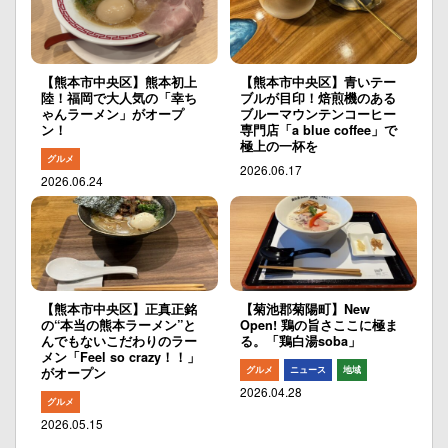
【熊本市中央区】熊本初上
【熊本市中央区】青いテー
陸！福岡で大人気の「幸ち
ブルが目印！焙煎機のある
ゃんラーメン」がオープ
ブルーマウンテンコーヒー
ン！
専門店「a blue coffee」で
極上の一杯を
グルメ
2026.06.17
2026.06.24
【熊本市中央区】正真正銘
【菊池郡菊陽町】New
の“本当の熊本ラーメン”と
Open! 鶏の旨さここに極ま
んでもないこだわりのラー
る。「鶏白湯soba」
メン「Feel so crazy！！」
グルメ
ニュース
地域
がオープン
2026.04.28
グルメ
2026.05.15