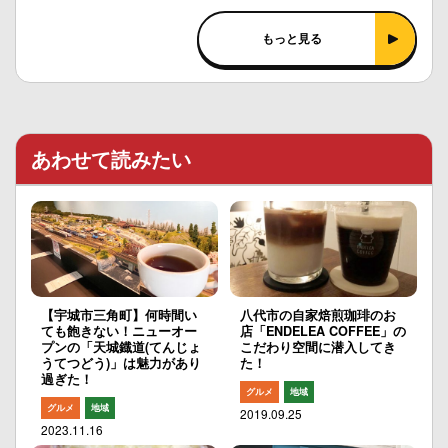
もっと見る
あわせて読みたい
【宇城市三角町】何時間い
八代市の自家焙煎珈琲のお
ても飽きない！ニューオー
店「ENDELEA COFFEE」の
プンの「天城鐡道(てんじょ
こだわり空間に潜入してき
うてつどう)」は魅力があり
た！
過ぎた！
グルメ
地域
グルメ
地域
2019.09.25
2023.11.16