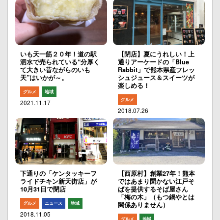
いも天一筋２０年！道の駅
【閉店】夏にうれしい！上
泗水で売られている“分厚く
通りアーケードの「Blue
て大きい昔ながらのいも
Rabbit」で熊本県産フレッ
天”はいかが～。
シュジュース＆スイーツが
楽しめる！
グルメ
地域
グルメ
2021.11.17
2018.07.26
下通りの「ケンタッキーフ
【西原村】創業27年！熊本
ライドチキン新天街店」が
ではあまり聞かない江戸そ
10月31日で閉店
ばを提供するそば屋さん
「梅の木」（もつ鍋やとは
グルメ
ニュース
地域
関係ありません）
2018.11.05
グルメ
地域