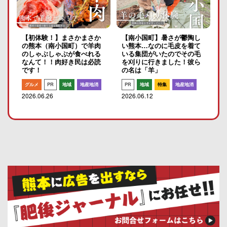
【初体験！】まさかまさか
【南小国町】暑さが鬱陶し
の熊本（南小国町）で羊肉
い熊本…なのに毛皮を着て
のしゃぶしゃぶが食べれる
いる集団がいたのでその毛
なんて！！肉好き民は必読
を刈りに行きました！彼ら
です！
の名は「羊」
グルメ
PR
地域
地産地消
PR
地域
特集
地産地消
2026.06.26
2026.06.12