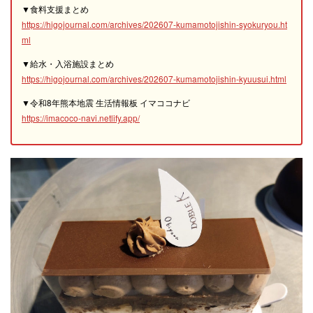
▼食料支援まとめ
https://higojournal.com/archives/202607-kumamotojishin-syokuryou.ht
ml
▼給水・入浴施設まとめ
https://higojournal.com/archives/202607-kumamotojishin-kyuusui.html
▼令和8年熊本地震 生活情報板 イマココナビ
https://imacoco-navi.netlify.app/