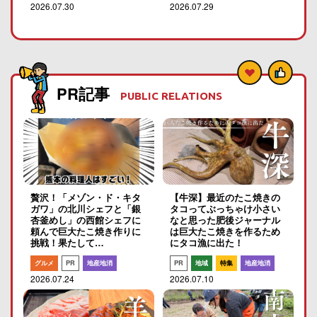
2026.07.30
2026.07.29
PR記事
PUBLIC RELATIONS
贅沢！「メゾン・ド・キタ
【牛深】最近のたこ焼きの
ガワ」の北川シェフと「銀
タコってぶっちゃけ小さい
杏釜めし」の西館シェフに
なと思った肥後ジャーナル
頼んで巨大たこ焼き作りに
は巨大たこ焼きを作るため
挑戦！果たして…
にタコ漁に出た！
グルメ
PR
地産地消
PR
地域
特集
地産地消
2026.07.24
2026.07.10