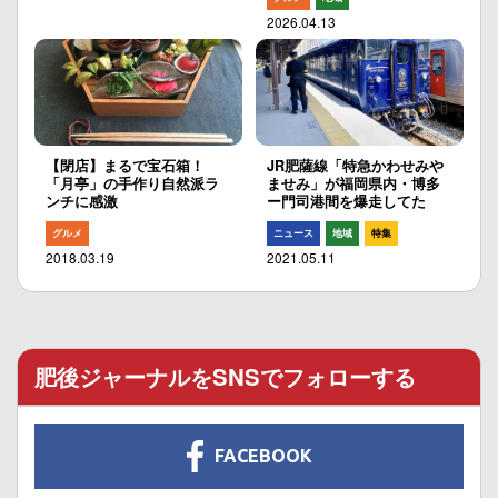
2026.04.13
【閉店】まるで宝石箱！
JR肥薩線「特急かわせみや
「月亭」の手作り自然派ラ
ませみ」が福岡県内・博多
ンチに感激
ー門司港間を爆走してた
グルメ
ニュース
地域
特集
2018.03.19
2021.05.11
肥後ジャーナルをSNSでフォローする
FACEBOOK