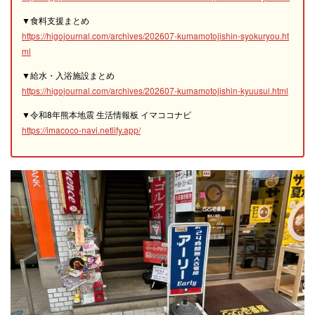
▼食料支援まとめ
https://higojournal.com/archives/202607-kumamotojishin-syokuryou.ht
ml
▼給水・入浴施設まとめ
https://higojournal.com/archives/202607-kumamotojishin-kyuusui.html
▼令和8年熊本地震 生活情報板 イマココナビ
https://imacoco-navi.netlify.app/