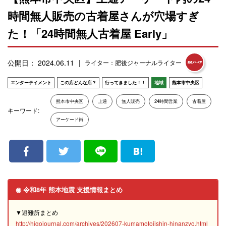
時間無人販売の古着屋さんが穴場すぎ
た！「24時間無人古着屋 Early」
公開日： 2024.06.11
ライター：肥後ジャーナルライター
エンターテイメント
この店どんな店？
行ってきました！！
地域
熊本市中央区
熊本市中央区
上通
無人販売
24時間営業
古着屋
キーワード:
アーケード街
◉ 令和8年 熊本地震 支援情報まとめ
▼避難所まとめ
http://higojournal.com/archives/202607-kumamotojishin-hinanzyo.html