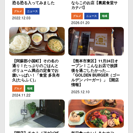
恐る恐る入ってみました
ならこのお店【裏庭食堂サ
カナバ】
グルメ
ニュース
グルメ
ニュース
地域
2022.12.03
2026.01.20
【阿蘇郡小国町】その名の
【熊本市東区】11月24日オ
通り！たっぷりのごはんと
ープン！こんなお店で放課
ボリューム満点の定食でお
後を過ごしたかった…
腹いっぱい！「食堂 多良布
「GOLDEN BURGER（ゴー
久(たらふく)」
ルデン バーガー）」【開店
情報】
グルメ
地域
2025.12.10
2024.11.22
【閉店】チカミノアゲピザ
毎日食べたいしあわせご