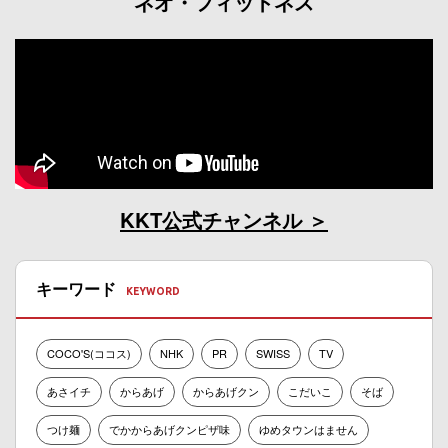
ネオ・フィットネス
KKT公式チャンネル
キーワード
COCO'S(ココス)
NHK
PR
SWISS
TV
あさイチ
からあげ
からあげクン
こだいこ
そば
つけ麺
でかからあげクンピザ味
ゆめタウンはません