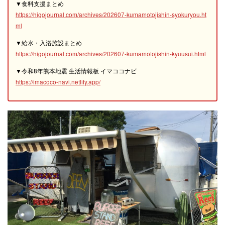
▼食料支援まとめ
https://higojournal.com/archives/202607-kumamotojishin-syokuryou.ht
ml
▼給水・入浴施設まとめ
https://higojournal.com/archives/202607-kumamotojishin-kyuusui.html
▼令和8年熊本地震 生活情報板 イマココナビ
https://imacoco-navi.netlify.app/