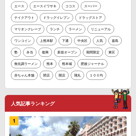
エース
エースイワサキ
ココス
スーパー
テイクアウト
ドラッグイレブン
ドラッグストア
マリオンクレープ
ランチ
ラーメン
リニューアル
ワンコイン
上熊本駅
下通
中央区
人気
嘉島
塾
弁当
復興
新規オープン
期間限定
東区
無化調ラーメン
熊本
熊本城
肥後ジャーナル
赤ちゃん本舗
閉店
開店
飛丸
１００均
人気記事ランキング