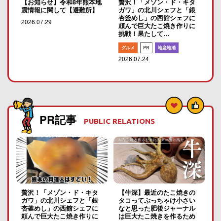
【お知らせ】令和8年熊本地
贅沢！「メゾン・ド・キタ
震情報に関して【避難所】
ガワ」の北川シェフと「銀
杏釜めし」の西館シェフに
2026.07.29
頼んで巨大たこ焼き作りに
挑戦！果たして…
グルメ
PR
地産地消
2026.07.24
PR記事
PUBLIC RELATIONS
贅沢！「メゾン・ド・キタ
【牛深】最近のたこ焼きの
ガワ」の北川シェフと「銀
タコってぶっちゃけ小さい
杏釜めし」の西館シェフに
なと思った肥後ジャーナル
頼んで巨大たこ焼き作りに
は巨大たこ焼きを作るため