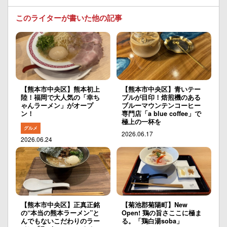
このライターが書いた他の記事
【熊本市中央区】熊本初上
【熊本市中央区】青いテー
陸！福岡で大人気の「幸ち
ブルが目印！焙煎機のある
ゃんラーメン」がオープ
ブルーマウンテンコーヒー
ン！
専門店「a blue coffee」で
極上の一杯を
グルメ
2026.06.17
2026.06.24
【熊本市中央区】正真正銘
【菊池郡菊陽町】New
の“本当の熊本ラーメン”と
Open! 鶏の旨さここに極ま
んでもないこだわりのラー
る。「鶏白湯soba」