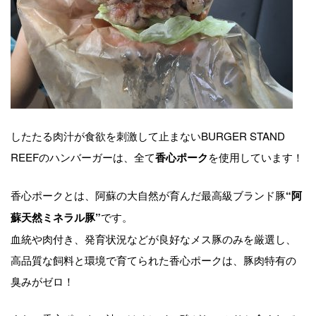
したたる肉汁が食欲を刺激して止まないBURGER STAND
REEFのハンバーガーは、全て
を使用しています！
香心ポーク
香心ポークとは、阿蘇の大自然が育んだ最高級ブランド豚
“阿
です。
蘇天然ミネラル豚”
血統や肉付き、発育状況などが良好なメス豚のみを厳選し、
高品質な飼料と環境で育てられた香心ポークは、豚肉特有の
臭みがゼロ！