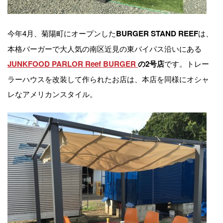
今年4月、菊陽町にオープンした
は、
BURGER STAND REEF
本格バーガーで大人気の南区近見の東バイパス沿いにある
です。トレー
JUNKFOOD PARLOR Reef BURGER
の2号店
ラーハウスを改装して作られたお店は、本店を同様にオシャ
レなアメリカンスタイル。