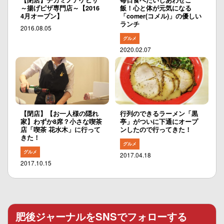
～揚げピザ専門店～【2016
飯！心と体が元気になる
4月オープン】
「comer(コメル)」の優しい
ランチ
2016.08.05
グルメ
2020.02.07
【閉店】【お一人様の隠れ
行列のできるラーメン「黒
家】わずか8席？小さな喫茶
亭」がついに下通にオープ
店「喫茶 花水木」に行って
ンしたので行ってきた！
きた！
グルメ
グルメ
2017.04.18
2017.10.15
肥後ジャーナルをSNSでフォローする