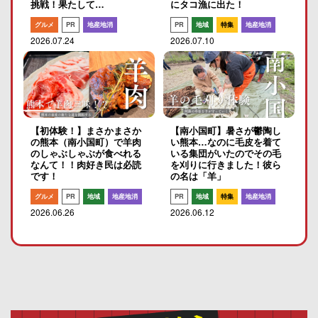
挑戦！果たして…
にタコ漁に出た！
グルメ
PR
地産地消
PR
地域
特集
地産地消
2026.07.24
2026.07.10
【初体験！】まさかまさか
【南小国町】暑さが鬱陶し
の熊本（南小国町）で羊肉
い熊本…なのに毛皮を着て
のしゃぶしゃぶが食べれる
いる集団がいたのでその毛
なんて！！肉好き民は必読
を刈りに行きました！彼ら
です！
の名は「羊」
グルメ
PR
地域
地産地消
PR
地域
特集
地産地消
2026.06.26
2026.06.12