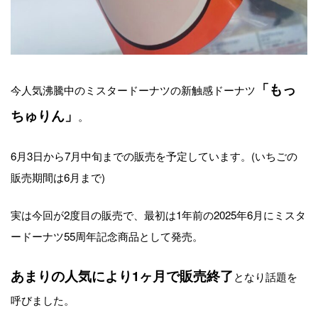
「もっ
今人気沸騰中のミスタードーナツの新触感ドーナツ
ちゅりん」
。
6月3日から7月中旬までの販売を予定しています。(いちごの
販売期間は6月まで)
実は今回が2度目の販売で、最初は1年前の2025年6月にミスタ
ードーナツ55周年記念商品として発売。
あまりの人気により1ヶ月で販売終了
となり話題を
呼びました。