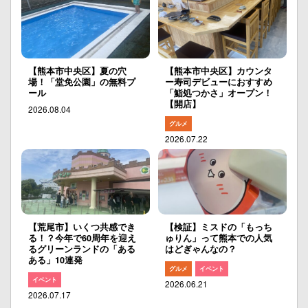
【熊本市中央区】夏の穴
【熊本市中央区】カウンタ
場！「堂免公園」の無料プ
ー寿司デビューにおすすめ
ール
「鮨処つかさ」オープン！
【開店】
2026.08.04
グルメ
2026.07.22
【荒尾市】いくつ共感でき
【検証】ミスドの「もっち
る！？今年で60周年を迎え
ゅりん」って熊本での人気
るグリーンランドの「ある
はどぎゃんなの？
ある」10連発
グルメ
イベント
イベント
2026.06.21
2026.07.17