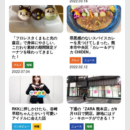
2022.03.18
「フロレスタくまもと光の
罪悪感のないスパイスカレ
森店」で身体にやさしい、
ーを見つけてしまった。熊
こだわり素材の期間限定ド
本市中央区「カレー＆デリ
ーナツを味わってきまし
カ CHIDEN」
た！
グルメ
ニュース
グルメ
地域
2022.02.12
2022.07.04
RKKに押しかけたら、谷崎
下通の「ZARA 熊本店」が8
早耶ちゃんとかいう可愛い
月15日で閉店。跡地にはド
アイドルに会えた話
ン・キホーテができる！？
インタビュー
特集
ニュース
地域