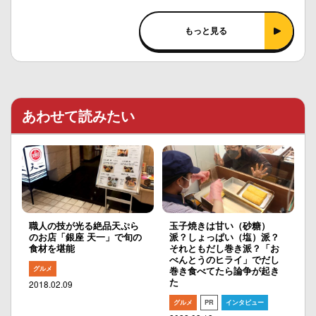
もっと見る
あわせて読みたい
職人の技が光る絶品天ぷら
玉子焼きは甘い（砂糖）
のお店「銀座 天一」で旬の
派？しょっぱい（塩）派？
食材を堪能
それともだし巻き派？「お
べんとうのヒライ」でだし
グルメ
巻き食べてたら論争が起き
た
2018.02.09
グルメ
PR
インタビュー