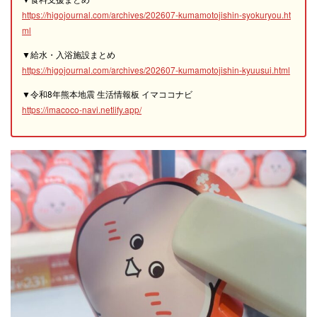
https://higojournal.com/archives/202607-kumamotojishin-syokuryou.ht
ml
▼給水・入浴施設まとめ
https://higojournal.com/archives/202607-kumamotojishin-kyuusui.html
▼令和8年熊本地震 生活情報板 イマココナビ
https://imacoco-navi.netlify.app/