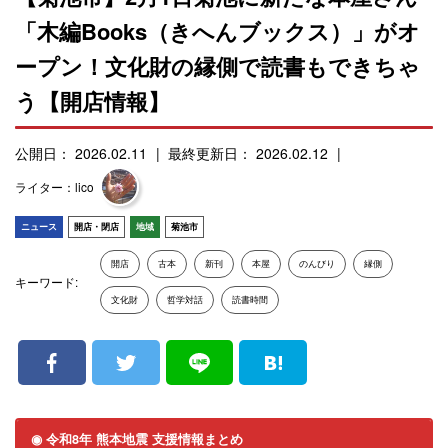
「木編Books（きへんブックス）」がオ
ープン！文化財の縁側で読書もできちゃ
う【開店情報】
公開日： 2026.02.11
最終更新日： 2026.02.12
ライター：lico
ニュース
開店・閉店
地域
菊池市
開店
古本
新刊
本屋
のんびり
縁側
キーワード:
文化財
哲学対話
読書時間
◉ 令和8年 熊本地震 支援情報まとめ