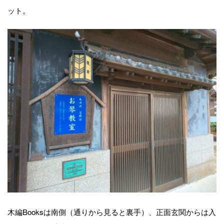
ット。
木編Booksは南側（通りから見ると裏手）、正面玄関からは入