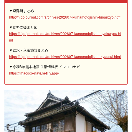
▼避難所まとめ
http://higojournal.com/archives/202607-kumamotojishin-hinanzyo.html
▼食料支援まとめ
https://higojournal.com/archives/202607-kumamotojishin-syokuryou.ht
ml
▼給水・入浴施設まとめ
https://higojournal.com/archives/202607-kumamotojishin-kyuusui.html
▼令和8年熊本地震 生活情報板 イマココナビ
https://imacoco-navi.netlify.app/