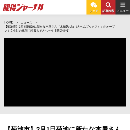
シェア
記事検索
メニュー
HOME
ニュース
【菊池市】2月1日菊池に新たな本屋さん「木編Books（きへんブックス）」がオープ
ン！文化財の縁側で読書もできちゃう【開店情報】
【菊池市】2月1日菊池に新たな本屋さん