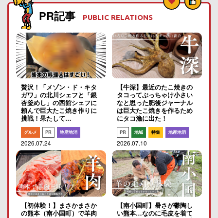
PR記事
PUBLIC RELATIONS
贅沢！「メゾン・ド・キタ
【牛深】最近のたこ焼きの
ガワ」の北川シェフと「銀
タコってぶっちゃけ小さい
杏釜めし」の西館シェフに
なと思った肥後ジャーナル
頼んで巨大たこ焼き作りに
は巨大たこ焼きを作るため
挑戦！果たして…
にタコ漁に出た！
グルメ
PR
地産地消
PR
地域
特集
地産地消
2026.07.24
2026.07.10
【初体験！】まさかまさか
【南小国町】暑さが鬱陶し
の熊本（南小国町）で羊肉
い熊本…なのに毛皮を着て