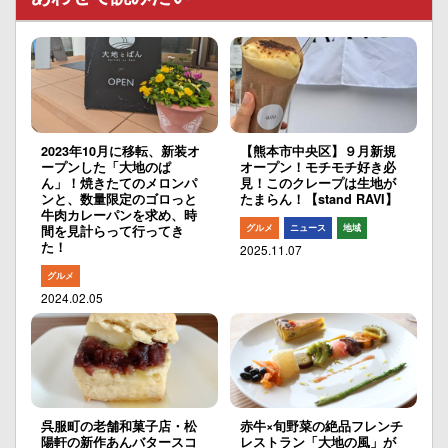
2023年10月に移転、新装オ
【熊本市中央区】９月新規
ープンした「大地のぱ
オープン！モチモチ好き必
ん」！焼きたてのメロンパ
見！このクレープは生地が
ンと、数量限定のゴロっと
たまらん！【stand RAVI】
牛肉カレーパンを求め、時
グルメ
ニュース
地域
間を見計らって行ってき
た！
2025.11.07
グルメ
2024.02.05
呉服町の老舗和菓子店・松
赤牛×旬野菜の絶品フレンチ
陽軒の新作あんバタースコ
レストラン「大地の風」が