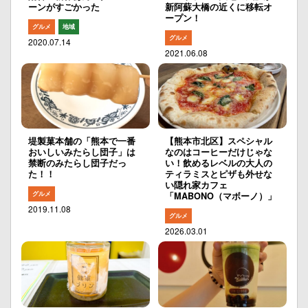
ーンがすごかった
新阿蘇大橋の近くに移転オ
ープン！
グルメ
地域
グルメ
2020.07.14
2021.06.08
堤製菓本舗の「熊本で一番
【熊本市北区】スペシャル
おいしいみたらし団子」は
なのはコーヒーだけじゃな
禁断のみたらし団子だっ
い！飲めるレベルの大人の
た！！
ティラミスとピザも外せな
い隠れ家カフェ
グルメ
「MABONO（マボーノ）」
2019.11.08
グルメ
2026.03.01