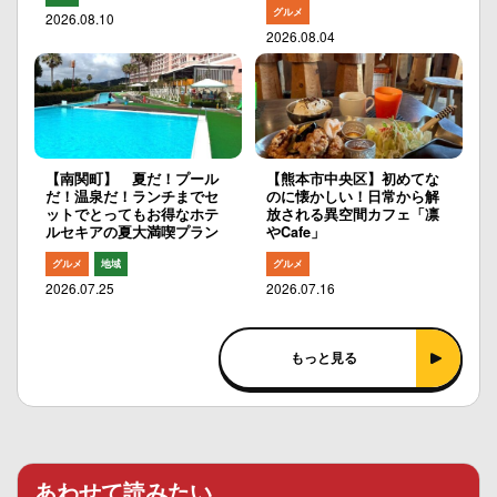
グルメ
2026.08.10
2026.08.04
【南関町】 夏だ！プール
【熊本市中央区】初めてな
だ！温泉だ！ランチまでセ
のに懐かしい！日常から解
ットでとってもお得なホテ
放される異空間カフェ「凛
ルセキアの夏大満喫プラン
やCafe」
グルメ
地域
グルメ
2026.07.25
2026.07.16
もっと見る
あわせて読みたい