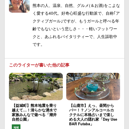
熊本の人、温泉、自然、グルメ(＆お酒)をこよな
く愛する40代。好奇心旺盛な行動派で、自称｢ア
クティブガール｣ですが、もうガールと呼べる年
齢でもないという悲しさ・・・軽いフットワー
クと、あふれるバイタリティーで、人生謳歌中
です。
このライターが書いた他の記事
【益城町】熊本地震を乗り
【山鹿市】えっ、昼間から
越えて…！清らかな湧水で
バー！？ノンアルコールカ
家族みんなで遊べる「潮井
クテルに本格占いまで楽し
自然公園」
める大人の隠れ家「Day Use
BAR Futaba」
地域