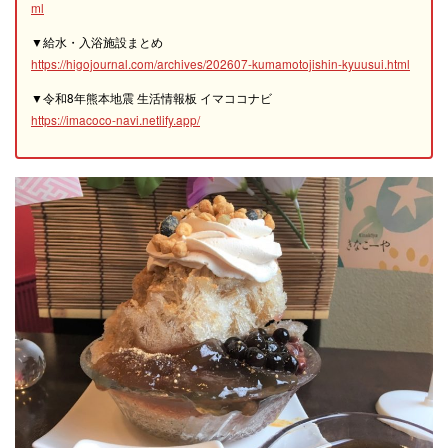
ml
▼給水・入浴施設まとめ
https://higojournal.com/archives/202607-kumamotojishin-kyuusui.html
▼令和8年熊本地震 生活情報板 イマココナビ
https://imacoco-navi.netlify.app/