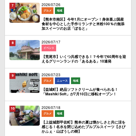
2026/07/26
グルメ
地域
【熊本市南区】今年1月にオープン！身体喜ぶ国産
食材を中心とした手作りランチと米粉100％の無添
加スイーツのお店「ぽると」
2026/07/17
イベント
【荒尾市】いくつ共感できる！？今年で60周年を迎
えるグリーンランドの「あるある」10連発
2026/07/23
グルメ
ニュース
地域
【益城町】絶品ソフトクリームが食べられる！
「Mashiki Soft」が7月10日に移転オープン！
2026/07/18
グルメ
地域
【上益城郡甲佐町】熊本の夏は懐かしさと共に涼を
感じる！名水を閉じ込めたプルプルスイーツ【さび
かふぇ・山ぼうしの樹】