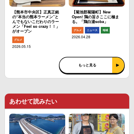
【熊本市中央区】正真正銘
【菊池郡菊陽町】New
の“本当の熊本ラーメン”と
Open! 鶏の旨さここに極ま
んでもないこだわりのラー
る。「鶏白湯soba」
メン「Feel so crazy！！」
グルメ
ニュース
地域
がオープン
2026.04.28
グルメ
2026.05.15
もっと見る
あわせて読みたい