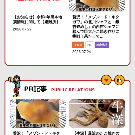
【お知らせ】令和8年熊本地
贅沢！「メゾン・ド・キタ
震情報に関して【避難所】
ガワ」の北川シェフと「銀
杏釜めし」の西館シェフに
2026.07.29
頼んで巨大たこ焼き作りに
挑戦！果たして…
グルメ
PR
地産地消
2026.07.24
PR記事
PUBLIC RELATIONS
贅沢！「メゾン・ド・キタ
【牛深】最近のたこ焼きの