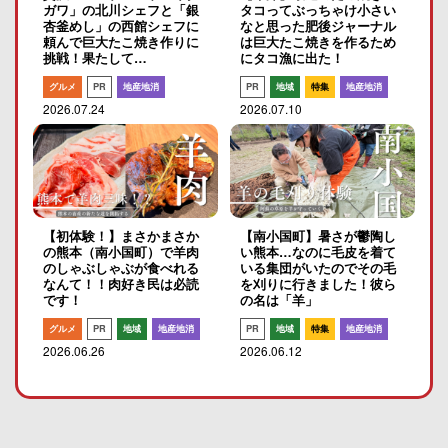
ガワ」の北川シェフと「銀
タコってぶっちゃけ小さい
杏釜めし」の西館シェフに
なと思った肥後ジャーナル
頼んで巨大たこ焼き作りに
は巨大たこ焼きを作るため
挑戦！果たして…
にタコ漁に出た！
グルメ
PR
地産地消
PR
地域
特集
地産地消
2026.07.24
2026.07.10
【初体験！】まさかまさか
【南小国町】暑さが鬱陶し
の熊本（南小国町）で羊肉
い熊本…なのに毛皮を着て
のしゃぶしゃぶが食べれる
いる集団がいたのでその毛
なんて！！肉好き民は必読
を刈りに行きました！彼ら
です！
の名は「羊」
グルメ
PR
地域
地産地消
PR
地域
特集
地産地消
2026.06.26
2026.06.12