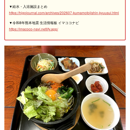
▼給水・入浴施設まとめ
https://higojournal.com/archives/202607-kumamotojishin-kyuusui.html
▼令和8年熊本地震 生活情報板 イマココナビ
https://imacoco-navi.netlify.app/