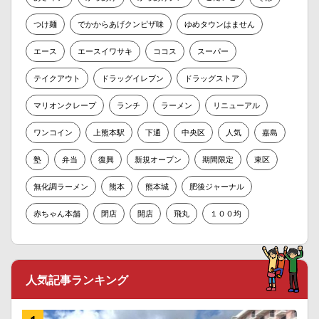
つけ麺
でかからあげクンピザ味
ゆめタウンはません
エース
エースイワサキ
ココス
スーパー
テイクアウト
ドラッグイレブン
ドラッグストア
マリオンクレープ
ランチ
ラーメン
リニューアル
ワンコイン
上熊本駅
下通
中央区
人気
嘉島
塾
弁当
復興
新規オープン
期間限定
東区
無化調ラーメン
熊本
熊本城
肥後ジャーナル
赤ちゃん本舗
閉店
開店
飛丸
１００均
人気記事ランキング