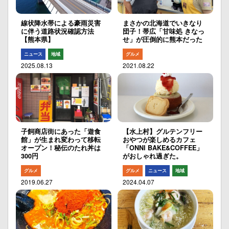
線状降水帯による豪雨災害
まさかの北海道でいきなり
に伴う道路状況確認方法
団子！帯広「甘味処 きなっ
【熊本県】
せ」が圧倒的に熊本だった
ニュース
地域
グルメ
2025.08.13
2021.08.22
子飼商店街にあった「遊食
【水上村】グルテンフリー
館」が生まれ変わって移転
おやつが楽しめるカフェ
オープン！秘伝のたれ丼は
「ONNI BAKE&COFFEE」
300円
がおしゃれ過ぎた。
グルメ
グルメ
ニュース
地域
2019.06.27
2024.04.07