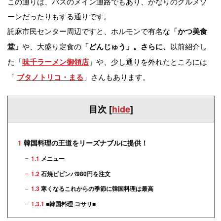
この通りは、バスのメイン通路でもあり、かなりのグルメゾ
ーンだったりもする通りです。
託麻市民センター周辺ですと、ホルモンで有名な
「かつ美食
や、大盛り定食の
以前紹介し
堂」
「どんじゅう」。さらに、
た「
」や、少し通りを外れたところには
味千ラーメン御領店
「
」さんもあります。
ブタノトリコ・まる
目次
[
hide
]
1
韓国料理の王道をリーズナブルに提供！
1.1
メニュー
1.2
石焼ビビンバ980円を注文
1.3
寒くなるこれからの季節に韓国料理は最高
1.3.1
■韓国料理 コサリ■