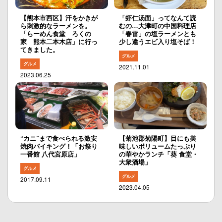
【熊本市西区】汗をかきが
「虾仁汤面」ってなんて読
ら刺激的なラーメンを。
むの…大津町の中国料理店
「らーめん食堂 ろくの
「春雷」の塩ラーメンとも
家 熊本二本木店」に行っ
少し違うエビ入り塩そば！
てきました。
グルメ
グルメ
2021.11.01
2023.06.25
“カニ”まで食べられる激安
【菊池郡菊陽町】目にも美
焼肉バイキング！「お祭り
味しいボリュームたっぷり
一番館 八代宮原店」
の華やかランチ「葵 食堂・
大衆酒場」
グルメ
グルメ
2017.09.11
2023.04.05