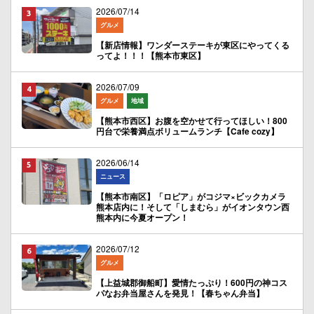
2026/07/14
グルメ
【新店情報】ワンダーステーキが東区にやってくる
ってよ！！！【熊本市東区】
2026/07/09
グルメ
地域
【熊本市西区】お腹を空かせて行ってほしい！800
円台で栄養満点ボリュームランチ【Cafe cozy】
2026/06/14
ニュース
【熊本市南区】「ロピア」がコジマ×ビックカメラ
熊本店内に！そして「しまむら」がイオンタウン西
熊本内に今夏オープン！
2026/07/12
グルメ
【上益城郡御船町】愛情たっぷり！600円の神コス
パなお弁当屋さんを発見！【春ちゃん弁当】