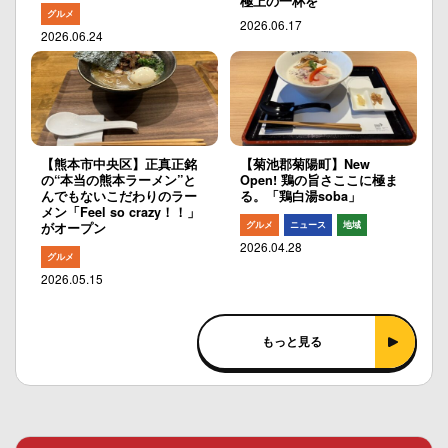
極上の一杯を
グルメ
2026.06.17
2026.06.24
【熊本市中央区】正真正銘
【菊池郡菊陽町】New
の“本当の熊本ラーメン”と
Open! 鶏の旨さここに極ま
んでもないこだわりのラー
る。「鶏白湯soba」
メン「Feel so crazy！！」
グルメ
ニュース
地域
がオープン
2026.04.28
グルメ
2026.05.15
もっと見る