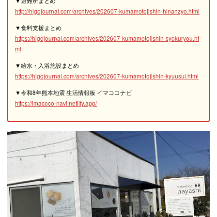
▼避難所まとめ
http://higojournal.com/archives/202607-kumamotojishin-hinanzyo.html
▼食料支援まとめ
https://higojournal.com/archives/202607-kumamotojishin-syokuryou.ht
ml
▼給水・入浴施設まとめ
https://higojournal.com/archives/202607-kumamotojishin-kyuusui.html
▼令和8年熊本地震 生活情報板 イマココナビ
https://imacoco-navi.netlify.app/