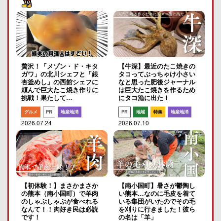
贅沢！「メゾン・ド・キタ
【牛深】最近のたこ焼きの
ガワ」の北川シェフと「銀
タコってぶっちゃけ小さい
杏釜めし」の西館シェフに
なと思った肥後ジャーナル
頼んで巨大たこ焼き作りに
は巨大たこ焼きを作るため
挑戦！果たして…
にタコ漁に出た！
グルメ
PR
地産地消
PR
地域
特集
地産地消
2026.07.24
2026.07.10
【初体験！】まさかまさか
【南小国町】暑さが鬱陶し
の熊本（南小国町）で羊肉
い熊本…なのに毛皮を着て
のしゃぶしゃぶが食べれる
いる集団がいたのでその毛
なんて！！肉好き民は必読
を刈りに行きました！彼ら
です！
の名は「羊」