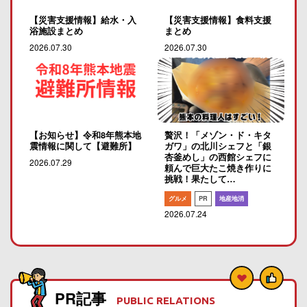
【災害支援情報】給水・入
【災害支援情報】食料支援
浴施設まとめ
まとめ
2026.07.30
2026.07.30
【お知らせ】令和8年熊本地
贅沢！「メゾン・ド・キタ
震情報に関して【避難所】
ガワ」の北川シェフと「銀
杏釜めし」の西館シェフに
2026.07.29
頼んで巨大たこ焼き作りに
挑戦！果たして…
グルメ
PR
地産地消
2026.07.24
PR記事
PUBLIC RELATIONS