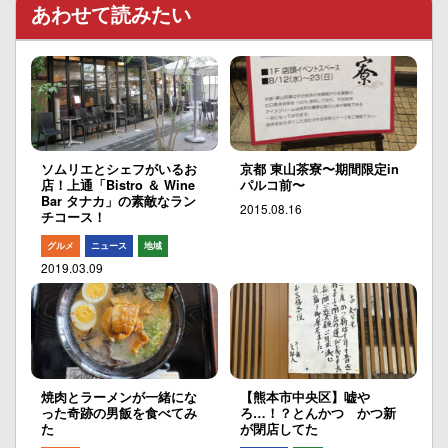
あわせて読みたい
ソムリエとシェフがいるお
京都 東山茶寮〜期間限定in
店！上通「Bistro ＆ Wine
パルコ前〜
Bar タナカ」の素敵なラン
2015.08.16
チコース！
グルメ
ニュース
地域
2019.03.09
焼肉とラーメンが一緒にな
【熊本市中央区】嘘や
った奇跡の男飯を食べてみ
ろ…！？とんかつ かつ新
た
が閉店してた