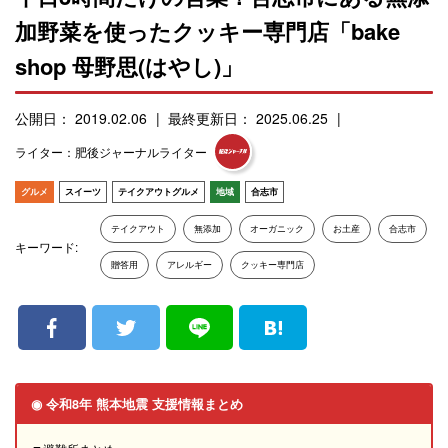
加野菜を使ったクッキー専門店「bake
shop 母野思(はやし)」
公開日： 2019.02.06
最終更新日： 2025.06.25
ライター：肥後ジャーナルライター
グルメ
スイーツ
テイクアウトグルメ
地域
合志市
テイクアウト
無添加
オーガニック
お土産
合志市
キーワード:
贈答用
アレルギー
クッキー専門店
◉ 令和8年 熊本地震 支援情報まとめ