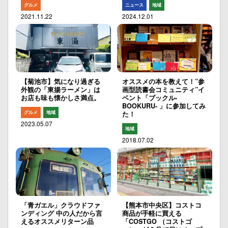
グルメ
ニュース
地域
2021.11.22
2024.12.01
【菊池市】気になり過ぎる
オススメの本を教えて！”参
外観の「東揚ラーメン」は
画型読書会コミュニティ”イ
お店も味も懐かしさ満点。
ベント「ブックル-
BOOKURU- 」に参加してみ
グルメ
地域
た！
2023.05.07
地域
2018.07.02
「青ガエル」クラウドファ
【熊本市中央区】コストコ
ンディング 中の人だから言
商品が手軽に買える
えるオススメリターン品
「COSTGO （コストゴ