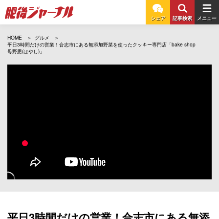
シェア
記事検索
メニュー
HOME
グルメ
平日3時間だけの営業！合志市にある無添加野菜を使ったクッキー専門店「bake shop
母野思(はやし)」
平日3時間だけの営業！合志市にある無添