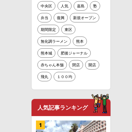
中央区
人気
嘉島
塾
弁当
復興
新規オープン
期間限定
東区
無化調ラーメン
熊本
熊本城
肥後ジャーナル
赤ちゃん本舗
閉店
開店
飛丸
１００均
人気記事ランキング