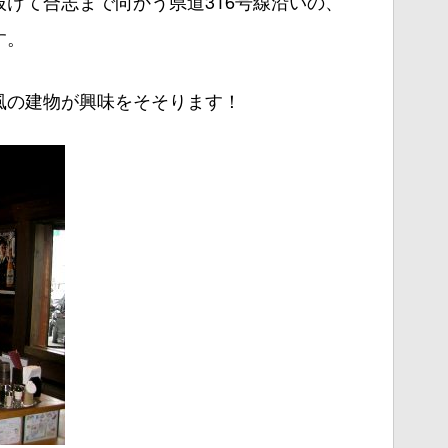
けて合志まで向かう県道316号線沿いの、
す。
風の建物が興味をそそります！