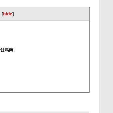
次
[
hide
]
ーは馬肉！