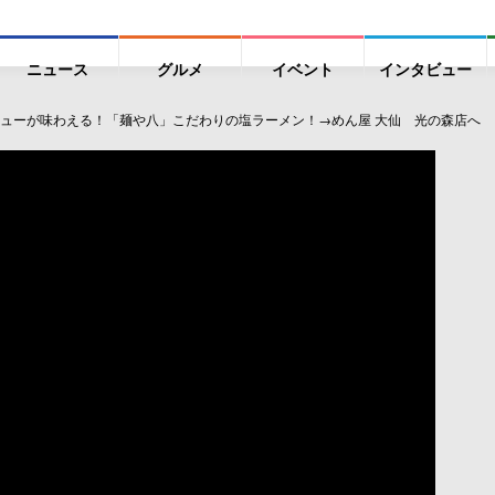
ニュース
グルメ
イベント
インタビュー
ューが味わえる！「麺や八」こだわりの塩ラーメン！→めん屋 大仙 光の森店へ