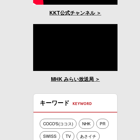
KKT公式チャンネル
MHK みらい放送局
キーワード
COCO'S(ココス)
NHK
PR
SWISS
TV
あさイチ