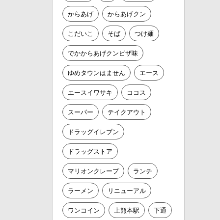
からあげ
からあげクン
こだいこ
そば
つけ麺
でかからあげクンピザ味
ゆめタウンはません
エース
エースイワサキ
ココス
スーパー
テイクアウト
ドラッグイレブン
ドラッグストア
マリオンクレープ
ランチ
ラーメン
リニューアル
ワンコイン
上熊本駅
下通