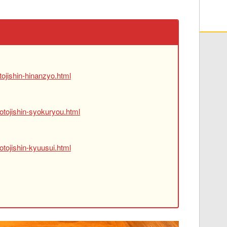
ojishin-hinanzyo.html
otojishin-syokuryou.html
tojishin-kyuusui.html